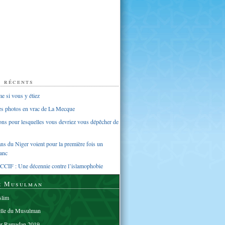
s récents
 si vous y étiez
ues photos en vrac de La Mecque
sons pour lesquelles vous devriez vous dépêcher de
s du Niger voient pour la première fois un
anc
CCIF : Une décennie contre l’islamophobie
e Musulman
lim
elle du Musulman
er Ramadan 2019