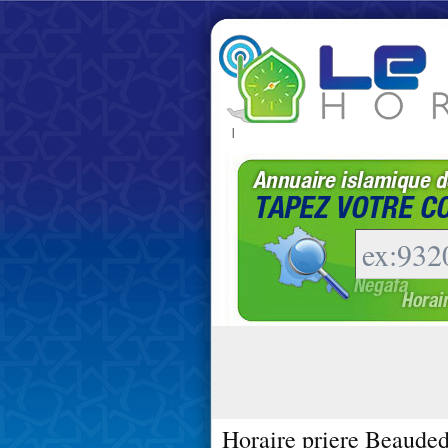
|
Horaire priere Beauded