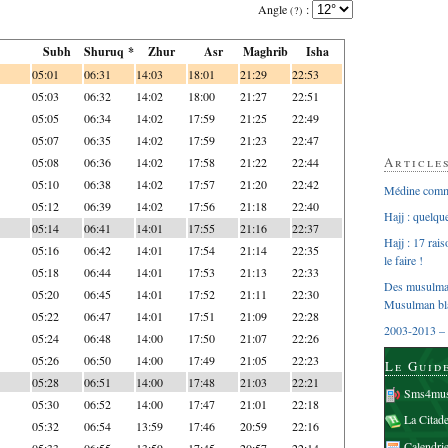
Angle
:
(?)
Subh
Shuruq *
Zhur
Asr
Maghrib
Isha
05:01
06:31
14:03
18:01
21:29
22:53
05:03
06:32
14:02
18:00
21:27
22:51
05:05
06:34
14:02
17:59
21:25
22:49
05:07
06:35
14:02
17:59
21:23
22:47
Article
05:08
06:36
14:02
17:58
21:22
22:44
05:10
06:38
14:02
17:57
21:20
22:42
Médine comme
05:12
06:39
14:02
17:56
21:18
22:40
Hajj : quelq
05:14
06:41
14:01
17:55
21:16
22:37
Hajj : 17 rai
05:16
06:42
14:01
17:54
21:14
22:35
le faire !
05:18
06:44
14:01
17:53
21:13
22:33
Des musulman
05:20
06:45
14:01
17:52
21:11
22:30
Musulman bl
05:22
06:47
14:01
17:51
21:09
22:28
2003-2013 – 
05:24
06:48
14:00
17:50
21:07
22:26
05:26
06:50
14:00
17:49
21:05
22:23
Le Guid
05:28
06:51
14:00
17:48
21:03
22:21
Sms4mus
05:30
06:52
14:00
17:47
21:01
22:18
La Citad
05:32
06:54
13:59
17:46
20:59
22:16
Calendri
05:33
06:55
13:59
17:45
20:57
22:14