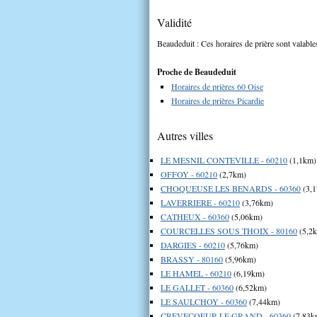
Validité
Beaudeduit : Ces horaires de prière sont valable
Proche de Beaudeduit
Horaires de prières 60 Oise
Horaires de prières Picardie
Autres villes
LE MESNIL CONTEVILLE - 60210
(1,1km)
OFFOY - 60210
(2,7km)
CHOQUEUSE LES BENARDS - 60360
(3,
LAVERRIERE - 60210
(3,76km)
CATHEUX - 60360
(5,06km)
COURCELLES SOUS THOIX - 80160
(5,2
DARGIES - 60210
(5,76km)
BRASSY - 80160
(5,96km)
LE HAMEL - 60210
(6,19km)
LE GALLET - 60360
(6,52km)
LE SAULCHOY - 60360
(7,44km)
CREVECOEUR LE GRAND - 60360
(7,83k