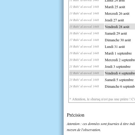
Mardi 25 août
12 Rabi' al-awwal 1448
Mercredi 26 août
13 Rabi' al-awwal 1448
Jeudi 27 août
14 Rabi' al-awwal 1448
Vendredi 28 août
15 Rabi' al-awwal 1448
Samedi 29 août
16 Rabi' al-awwal 1448
Dimanche 30 août
17 Rabi' al-awwal 1448
Lundi 31 août
18 Rabi' al-awwal 1448
Mardi 1 septembre
19 Rabi' al-awwal 1448
Mercredi 2 septembr
20 Rabi' al-awwal 1448
Jeudi 3 septembre
21 Rabi' al-awwal 1448
Vendredi 4 septembr
22 Rabi' al-awwal 1448
Samedi 5 septembre
23 Rabi' al-awwal 1448
Dimanche 6 septemb
24 Rabi' al-awwal 1448
* Attention, le shuruq n'est pas une prière ! C
Précision
Attention : ces données sont fournies à titre in
moyen de l'observation.