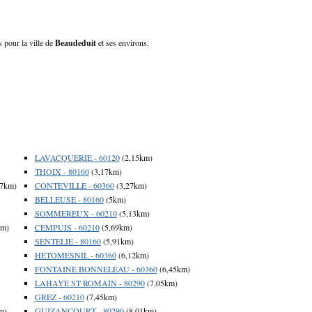
s pour la ville de
Beaudeduit
et ses environs.
LAVACQUERIE - 60120
(2,15km)
THOIX - 80160
(3,17km)
17km)
CONTEVILLE - 60360
(3,27km)
BELLEUSE - 80160
(5km)
SOMMEREUX - 60210
(5,13km)
km)
CEMPUIS - 60210
(5,69km)
SENTELIE - 80160
(5,91km)
HETOMESNIL - 60360
(6,12km)
FONTAINE BONNELEAU - 60360
(6,45km)
LAHAYE ST ROMAIN - 80290
(7,05km)
GREZ - 60210
(7,45km)
m)
GUIZANCOURT - 80290
(8,01km)