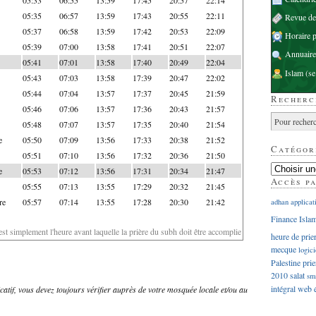
05:35
06:57
13:59
17:43
20:55
22:11
Revue d
05:37
06:58
13:59
17:42
20:53
22:09
Horaire p
05:39
07:00
13:58
17:41
20:51
22:07
Annuaire
05:41
07:01
13:58
17:40
20:49
22:04
Islam
(se
05:43
07:03
13:58
17:39
20:47
22:02
05:44
07:04
13:57
17:37
20:45
21:59
Recherc
05:46
07:06
13:57
17:36
20:43
21:57
05:48
07:07
13:57
17:35
20:40
21:54
e
05:50
07:09
13:56
17:33
20:38
21:52
Catégor
05:51
07:10
13:56
17:32
20:36
21:50
e
05:53
07:12
13:56
17:31
20:34
21:47
Accès p
05:55
07:13
13:55
17:29
20:32
21:45
re
05:57
07:14
13:55
17:28
20:30
21:42
adhan
applicat
Finance Isla
'est simplement l'heure avant laquelle la prière du subh doit être accomplie
heure de prie
mecque
logici
Palestine
prie
2010
salat
sm
intégral
web
dicatif, vous devez toujours vérifier auprès de votre mosquée locale et/ou au