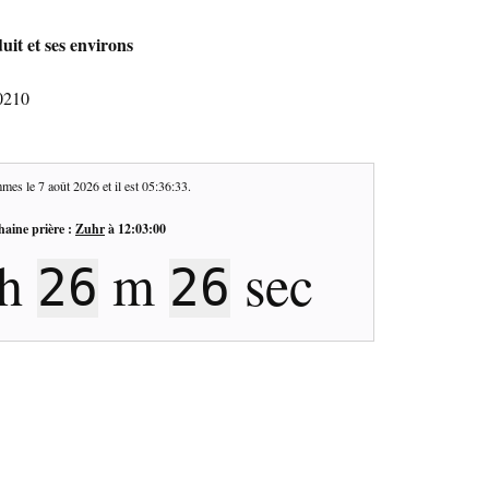
it et ses environs
0210
mes le
7 août 2026
et il est
05:36:34
.
haine prière :
Zuhr
à
12:03:00
h
m
sec
26
25