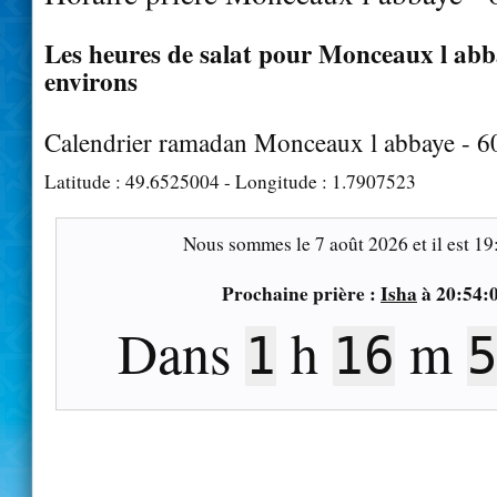
Les heures de salat pour Monceaux l abba
environs
Calendrier ramadan Monceaux l abbaye - 
Latitude :
49.6525004
- Longitude :
1.7907523
Nous sommes le
7 août 2026
et il est
19
Prochaine prière :
Isha
à
20:54:
Dans
h
m
1
16