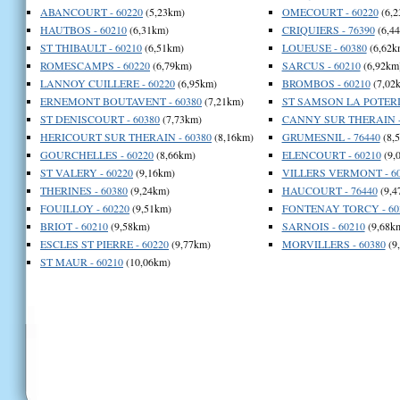
ABANCOURT - 60220
(5,23km)
OMECOURT - 60220
(6,2
HAUTBOS - 60210
(6,31km)
CRIQUIERS - 76390
(6,4
ST THIBAULT - 60210
(6,51km)
LOUEUSE - 60380
(6,62k
ROMESCAMPS - 60220
(6,79km)
SARCUS - 60210
(6,92km
LANNOY CUILLERE - 60220
(6,95km)
BROMBOS - 60210
(7,02
ERNEMONT BOUTAVENT - 60380
(7,21km)
ST SAMSON LA POTERIE
ST DENISCOURT - 60380
(7,73km)
CANNY SUR THERAIN -
HERICOURT SUR THERAIN - 60380
(8,16km)
GRUMESNIL - 76440
(8,
GOURCHELLES - 60220
(8,66km)
ELENCOURT - 60210
(9,
ST VALERY - 60220
(9,16km)
VILLERS VERMONT - 60
THERINES - 60380
(9,24km)
HAUCOURT - 76440
(9,4
FOUILLOY - 60220
(9,51km)
FONTENAY TORCY - 60
BRIOT - 60210
(9,58km)
SARNOIS - 60210
(9,68k
ESCLES ST PIERRE - 60220
(9,77km)
MORVILLERS - 60380
(9
ST MAUR - 60210
(10,06km)