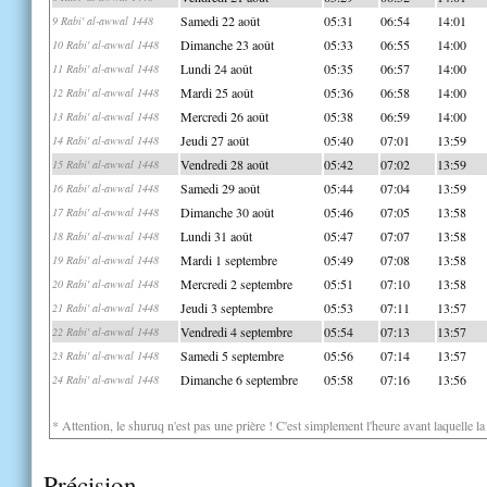
Samedi 22 août
05:31
06:54
14:01
9 Rabi' al-awwal 1448
Dimanche 23 août
05:33
06:55
14:00
10 Rabi' al-awwal 1448
Lundi 24 août
05:35
06:57
14:00
11 Rabi' al-awwal 1448
Mardi 25 août
05:36
06:58
14:00
12 Rabi' al-awwal 1448
Mercredi 26 août
05:38
06:59
14:00
13 Rabi' al-awwal 1448
Jeudi 27 août
05:40
07:01
13:59
14 Rabi' al-awwal 1448
Vendredi 28 août
05:42
07:02
13:59
15 Rabi' al-awwal 1448
Samedi 29 août
05:44
07:04
13:59
16 Rabi' al-awwal 1448
Dimanche 30 août
05:46
07:05
13:58
17 Rabi' al-awwal 1448
Lundi 31 août
05:47
07:07
13:58
18 Rabi' al-awwal 1448
Mardi 1 septembre
05:49
07:08
13:58
19 Rabi' al-awwal 1448
Mercredi 2 septembre
05:51
07:10
13:58
20 Rabi' al-awwal 1448
Jeudi 3 septembre
05:53
07:11
13:57
21 Rabi' al-awwal 1448
Vendredi 4 septembre
05:54
07:13
13:57
22 Rabi' al-awwal 1448
Samedi 5 septembre
05:56
07:14
13:57
23 Rabi' al-awwal 1448
Dimanche 6 septembre
05:58
07:16
13:56
24 Rabi' al-awwal 1448
* Attention, le shuruq n'est pas une prière ! C'est simplement l'heure avant laquelle l
Précision