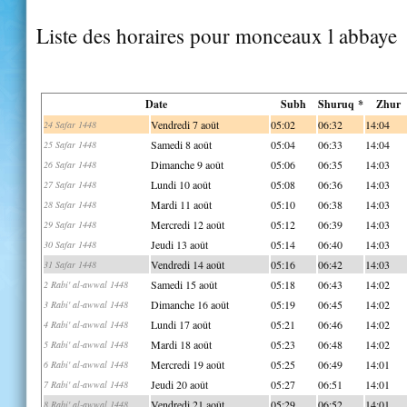
Liste des horaires pour monceaux l abbaye
Date
Subh
Shuruq *
Zhur
Vendredi 7 août
05:02
06:32
14:04
24 Safar 1448
Samedi 8 août
05:04
06:33
14:04
25 Safar 1448
Dimanche 9 août
05:06
06:35
14:03
26 Safar 1448
Lundi 10 août
05:08
06:36
14:03
27 Safar 1448
Mardi 11 août
05:10
06:38
14:03
28 Safar 1448
Mercredi 12 août
05:12
06:39
14:03
29 Safar 1448
Jeudi 13 août
05:14
06:40
14:03
30 Safar 1448
Vendredi 14 août
05:16
06:42
14:03
31 Safar 1448
Samedi 15 août
05:18
06:43
14:02
2 Rabi' al-awwal 1448
Dimanche 16 août
05:19
06:45
14:02
3 Rabi' al-awwal 1448
Lundi 17 août
05:21
06:46
14:02
4 Rabi' al-awwal 1448
Mardi 18 août
05:23
06:48
14:02
5 Rabi' al-awwal 1448
Mercredi 19 août
05:25
06:49
14:01
6 Rabi' al-awwal 1448
Jeudi 20 août
05:27
06:51
14:01
7 Rabi' al-awwal 1448
Vendredi 21 août
05:29
06:52
14:01
8 Rabi' al-awwal 1448