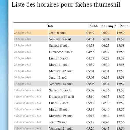
Liste des horaires pour faches thumesnil
Date
Subh
Shuruq *
Zhur
Jeudi 6 août
04:49
06:22
13:59
23 Safar 1448
Vendredi 7 août
04:51
06:24
13:59
24 Safar 1448
Samedi 8 août
04:53
06:25
13:58
25 Safar 1448
Dimanche 9 août
04:55
06:27
13:58
26 Safar 1448
Lundi 10 août
04:57
06:28
13:58
27 Safar 1448
Mardi 11 août
04:59
06:30
13:58
28 Safar 1448
Mercredi 12 août
05:01
06:31
13:58
29 Safar 1448
Jeudi 13 août
05:03
06:33
13:58
30 Safar 1448
Vendredi 14 août
05:05
06:34
13:57
31 Safar 1448
Samedi 15 août
05:07
06:36
13:57
2 Rabi' al-awwal 1448
Dimanche 16 août
05:10
06:37
13:57
3 Rabi' al-awwal 1448
Lundi 17 août
05:12
06:39
13:57
4 Rabi' al-awwal 1448
Mardi 18 août
05:14
06:40
13:57
5 Rabi' al-awwal 1448
Mercredi 19 août
05:16
06:42
13:56
6 Rabi' al-awwal 1448
Jeudi 20 août
05:18
06:43
13:56
7 Rabi' al-awwal 1448
Vendredi 21 août
05:20
06:45
13:56
8 Rabi' al-awwal 1448