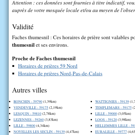
Attention : ces données sont fournies à titre indicatif, vou
auprès de votre mosquée locale et/ou au moyen de l'obser
Validité
Faches thumesnil : Ces horaires de prière sont valables po
thumesnil
et ses environs.
Proche de Faches thumesnil
Horaires de prières 59 Nord
Horaires de prières Nord-Pas-de-Calais
Autres villes
RONCHIN - 59790
(1,39km)
WATTIGNIES - 59139
(1,
VENDEVILLE - 59175
(2,19km)
TEMPLEMARS - 59175
(
LESQUIN - 59810
(2,78km)
LILLE - 59000
(3,05km)
LEZENNES - 59260
(3,83km)
LOOS - 59120
(3,98km)
LILLE - 59800
(4,34km)
HELLEMMES LILLE - 59
NOYELLES LES SECLIN - 59139
(4,47km)
EURALILLE - 59777
(4,6