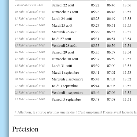
Samedi 22 août
05:22
06:46
13:56
9 Rabi' al-awwal 1448
Dimanche 23 août
05:23
06:48
13:55
10 Rabi' al-awwal 1448
Lundi 24 août
05:25
06:49
13:55
11 Rabi' al-awwal 1448
Mardi 25 août
05:27
06:51
13:55
12 Rabi' al-awwal 1448
Mercredi 26 août
05:29
06:53
13:55
13 Rabi' al-awwal 1448
Jeudi 27 août
05:31
06:54
13:54
14 Rabi' al-awwal 1448
Vendredi 28 août
05:33
06:56
13:54
15 Rabi' al-awwal 1448
Samedi 29 août
05:35
06:57
13:54
16 Rabi' al-awwal 1448
Dimanche 30 août
05:37
06:59
13:53
17 Rabi' al-awwal 1448
Lundi 31 août
05:39
07:00
13:53
18 Rabi' al-awwal 1448
Mardi 1 septembre
05:41
07:02
13:53
19 Rabi' al-awwal 1448
Mercredi 2 septembre
05:43
07:03
13:52
20 Rabi' al-awwal 1448
Jeudi 3 septembre
05:44
07:05
13:52
21 Rabi' al-awwal 1448
Vendredi 4 septembre
05:46
07:06
13:52
22 Rabi' al-awwal 1448
Samedi 5 septembre
05:48
07:08
13:51
23 Rabi' al-awwal 1448
* Attention, le shuruq n'est pas une prière ! C'est simplement l'heure avant laquelle l
Précision