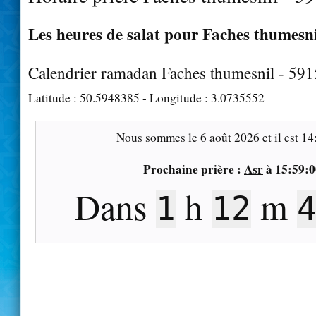
Les heures de salat pour Faches thumesnil
Calendrier ramadan Faches thumesnil - 59
Latitude :
50.5948385
- Longitude :
3.0735552
Nous sommes le
6 août 2026
et il est
14
Prochaine prière :
Asr
à
15:59:0
Dans
h
m
1
12