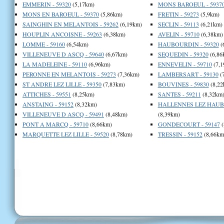
EMMERIN - 59320
(5,17km)
MONS BAROEUL - 5937
MONS EN BAROEUL - 59370
(5,86km)
FRETIN - 59273
(5,9km)
SAINGHIN EN MELANTOIS - 59262
(6,19km)
SECLIN - 59113
(6,21km)
HOUPLIN ANCOISNE - 59263
(6,38km)
AVELIN - 59710
(6,38km)
LOMME - 59160
(6,54km)
HAUBOURDIN - 59320
(
VILLENEUVE D ASCQ - 59640
(6,67km)
SEQUEDIN - 59320
(6,86
LA MADELEINE - 59110
(6,96km)
ENNEVELIN - 59710
(7,1
PERONNE EN MELANTOIS - 59273
(7,36km)
LAMBERSART - 59130
(
ST ANDRE LEZ LILLE - 59350
(7,83km)
BOUVINES - 59830
(8,22
ATTICHES - 59551
(8,25km)
SANTES - 59211
(8,32km
ANSTAING - 59152
(8,32km)
HALLENNES LEZ HAUBO
VILLENEUVE D ASCQ - 59491
(8,48km)
(8,39km)
PONT A MARCQ - 59710
(8,66km)
GONDECOURT - 59147
(
MARQUETTE LEZ LILLE - 59520
(8,78km)
TRESSIN - 59152
(8,66km