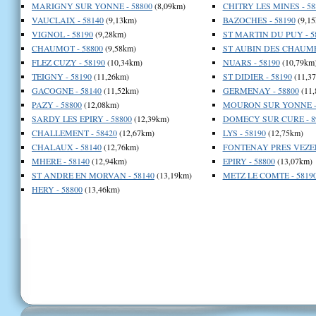
MARIGNY SUR YONNE - 58800
(8,09km)
CHITRY LES MINES - 58
VAUCLAIX - 58140
(9,13km)
BAZOCHES - 58190
(9,15
VIGNOL - 58190
(9,28km)
ST MARTIN DU PUY - 5
CHAUMOT - 58800
(9,58km)
ST AUBIN DES CHAUMES
FLEZ CUZY - 58190
(10,34km)
NUARS - 58190
(10,79km
TEIGNY - 58190
(11,26km)
ST DIDIER - 58190
(11,3
GACOGNE - 58140
(11,52km)
GERMENAY - 58800
(11,
PAZY - 58800
(12,08km)
MOURON SUR YONNE - 
SARDY LES EPIRY - 58800
(12,39km)
DOMECY SUR CURE - 8
CHALLEMENT - 58420
(12,67km)
LYS - 58190
(12,75km)
CHALAUX - 58140
(12,76km)
FONTENAY PRES VEZEL
MHERE - 58140
(12,94km)
EPIRY - 58800
(13,07km)
ST ANDRE EN MORVAN - 58140
(13,19km)
METZ LE COMTE - 5819
HERY - 58800
(13,46km)