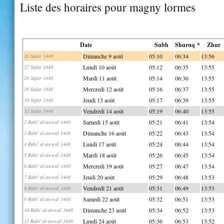
Liste des horaires pour magny lormes
Date
Subh
Shuruq *
Zhur
Dimanche 9 août
05:10
06:34
13:56
26 Safar 1448
Lundi 10 août
05:12
06:35
13:55
27 Safar 1448
Mardi 11 août
05:14
06:36
13:55
28 Safar 1448
Mercredi 12 août
05:16
06:37
13:55
29 Safar 1448
Jeudi 13 août
05:17
06:39
13:55
30 Safar 1448
Vendredi 14 août
05:19
06:40
13:55
31 Safar 1448
Samedi 15 août
05:21
06:41
13:54
2 Rabi' al-awwal 1448
Dimanche 16 août
05:22
06:43
13:54
3 Rabi' al-awwal 1448
Lundi 17 août
05:24
06:44
13:54
4 Rabi' al-awwal 1448
Mardi 18 août
05:26
06:45
13:54
5 Rabi' al-awwal 1448
Mercredi 19 août
05:27
06:47
13:54
6 Rabi' al-awwal 1448
Jeudi 20 août
05:29
06:48
13:53
7 Rabi' al-awwal 1448
Vendredi 21 août
05:31
06:49
13:53
8 Rabi' al-awwal 1448
Samedi 22 août
05:32
06:51
13:53
9 Rabi' al-awwal 1448
Dimanche 23 août
05:34
06:52
13:53
10 Rabi' al-awwal 1448
Lundi 24 août
05:36
06:53
13:52
11 Rabi' al-awwal 1448