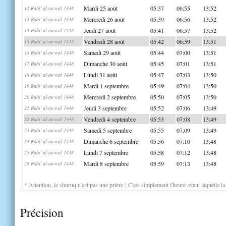
Mardi 25 août
05:37
06:55
13:52
12 Rabi' al-awwal 1448
Mercredi 26 août
05:39
06:56
13:52
13 Rabi' al-awwal 1448
Jeudi 27 août
05:41
06:57
13:52
14 Rabi' al-awwal 1448
Vendredi 28 août
05:42
06:59
13:51
15 Rabi' al-awwal 1448
Samedi 29 août
05:44
07:00
13:51
16 Rabi' al-awwal 1448
Dimanche 30 août
05:45
07:01
13:51
17 Rabi' al-awwal 1448
Lundi 31 août
05:47
07:03
13:50
18 Rabi' al-awwal 1448
Mardi 1 septembre
05:49
07:04
13:50
19 Rabi' al-awwal 1448
Mercredi 2 septembre
05:50
07:05
13:50
20 Rabi' al-awwal 1448
Jeudi 3 septembre
05:52
07:06
13:49
21 Rabi' al-awwal 1448
Vendredi 4 septembre
05:53
07:08
13:49
22 Rabi' al-awwal 1448
Samedi 5 septembre
05:55
07:09
13:49
23 Rabi' al-awwal 1448
Dimanche 6 septembre
05:56
07:10
13:48
24 Rabi' al-awwal 1448
Lundi 7 septembre
05:58
07:12
13:48
25 Rabi' al-awwal 1448
Mardi 8 septembre
05:59
07:13
13:48
26 Rabi' al-awwal 1448
* Attention, le shuruq n'est pas une prière ! C'est simplement l'heure avant laquelle l
Précision