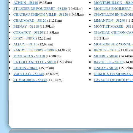
ACHUN - 58110
(9,65km)
MONTREUILLON - 5880
ST LEGER DE FOUGERET - 58120
(10,63km)
MOULINS ENGILBERT - 
CHATEAU CHINON VILLE - 58120
(10,95km)
CHATILLON EN BAZOIS 
CHAUMARD - 58120
(11,21km)
LIMANTON - 58290
(11,
BRINAY - 58110
(11,39km)
MONT ET MARRE - 5811
CORANCY - 58120
(11,93km)
CHATEAU CHINON CAM
EPIRY - 58800
(12,22km)
(12,21km)
ALLUY - 58110
(12,68km)
MOURON SUR YONNE - 
SARDY LES EPIRY - 58800
(14,01km)
BICHES - 58110
(13,88km
MONTAPAS - 58110
(14,78km)
MHERE - 58140
(14,44km
LA COLLANCELLE - 58800
(15,27km)
BAZOLLES - 58110
(14,8
FACHIN - 58430
(15,96km)
ONLAY - 58370
(15,36km
VAUCLAIX - 58140
(16,62km)
OUROUX EN MORVAN - 
ST MAURICE - 58330
(17,14km)
LAVAULT DE FRETOY - 