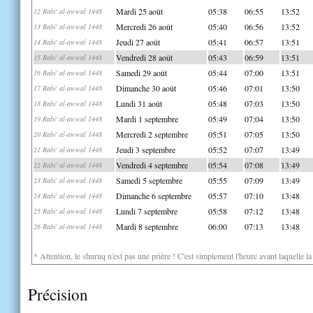
Mardi 25 août
05:38
06:55
13:52
12 Rabi' al-awwal 1448
Mercredi 26 août
05:40
06:56
13:52
13 Rabi' al-awwal 1448
Jeudi 27 août
05:41
06:57
13:51
14 Rabi' al-awwal 1448
Vendredi 28 août
05:43
06:59
13:51
15 Rabi' al-awwal 1448
Samedi 29 août
05:44
07:00
13:51
16 Rabi' al-awwal 1448
Dimanche 30 août
05:46
07:01
13:50
17 Rabi' al-awwal 1448
Lundi 31 août
05:48
07:03
13:50
18 Rabi' al-awwal 1448
Mardi 1 septembre
05:49
07:04
13:50
19 Rabi' al-awwal 1448
Mercredi 2 septembre
05:51
07:05
13:50
20 Rabi' al-awwal 1448
Jeudi 3 septembre
05:52
07:07
13:49
21 Rabi' al-awwal 1448
Vendredi 4 septembre
05:54
07:08
13:49
22 Rabi' al-awwal 1448
Samedi 5 septembre
05:55
07:09
13:49
23 Rabi' al-awwal 1448
Dimanche 6 septembre
05:57
07:10
13:48
24 Rabi' al-awwal 1448
Lundi 7 septembre
05:58
07:12
13:48
25 Rabi' al-awwal 1448
Mardi 8 septembre
06:00
07:13
13:48
26 Rabi' al-awwal 1448
* Attention, le shuruq n'est pas une prière ! C'est simplement l'heure avant laquelle l
Précision