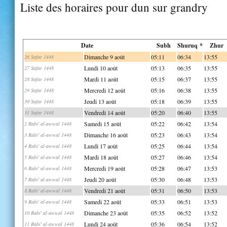
Liste des horaires pour dun sur grandry
Date
Subh
Shuruq *
Zhur
Dimanche 9 août
05:11
06:34
13:55
26 Safar 1448
Lundi 10 août
05:13
06:35
13:55
27 Safar 1448
Mardi 11 août
05:15
06:37
13:55
28 Safar 1448
Mercredi 12 août
05:16
06:38
13:55
29 Safar 1448
Jeudi 13 août
05:18
06:39
13:55
30 Safar 1448
Vendredi 14 août
05:20
06:40
13:55
31 Safar 1448
Samedi 15 août
05:22
06:42
13:54
2 Rabi' al-awwal 1448
Dimanche 16 août
05:23
06:43
13:54
3 Rabi' al-awwal 1448
Lundi 17 août
05:25
06:44
13:54
4 Rabi' al-awwal 1448
Mardi 18 août
05:27
06:46
13:54
5 Rabi' al-awwal 1448
Mercredi 19 août
05:28
06:47
13:53
6 Rabi' al-awwal 1448
Jeudi 20 août
05:30
06:48
13:53
7 Rabi' al-awwal 1448
Vendredi 21 août
05:31
06:50
13:53
8 Rabi' al-awwal 1448
Samedi 22 août
05:33
06:51
13:53
9 Rabi' al-awwal 1448
Dimanche 23 août
05:35
06:52
13:52
10 Rabi' al-awwal 1448
Lundi 24 août
05:36
06:54
13:52
11 Rabi' al-awwal 1448