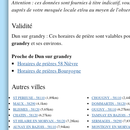
Attention : ces données sont fournies à titre indicatif, vou
auprès de votre mosquée locale et/ou au moyen de l'obser
Validité
Dun sur grandry : Ces horaires de prière sont valables pou
grandry
et ses environs.
Proche de Dun sur grandry
Horaires de prières 58 Nièvre
Horaires de prières Bourgogne
Autres villes
ST PEREUSE - 58110
(1,89km)
CHOUGNY - 58110
(2,44
MAUX - 58290
(4,1km)
DOMMARTIN - 58120
(4
BLISMES - 58120
(5,65km)
OUGNY - 58110
(6,27km)
CHATIN - 58120
(6,27km)
TAMNAY EN BAZOIS - 5
ST HILAIRE EN MORVAN - 58120
(7,28km)
SERMAGES - 58290
(7,8
AUNAY EN BAZOIS - 58110
(7,94km)
MONTIGNY EN MORVAN