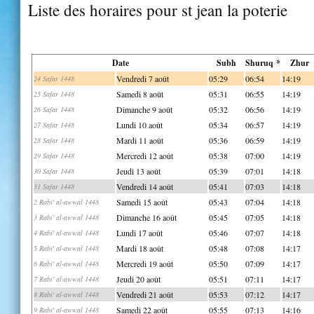
Liste des horaires pour st jean la poterie
Date
Subh
Shuruq *
Zhur
Vendredi 7 août
05:29
06:54
14:19
24 Safar 1448
Samedi 8 août
05:31
06:55
14:19
25 Safar 1448
Dimanche 9 août
05:32
06:56
14:19
26 Safar 1448
Lundi 10 août
05:34
06:57
14:19
27 Safar 1448
Mardi 11 août
05:36
06:59
14:19
28 Safar 1448
Mercredi 12 août
05:38
07:00
14:19
29 Safar 1448
Jeudi 13 août
05:39
07:01
14:18
30 Safar 1448
Vendredi 14 août
05:41
07:03
14:18
31 Safar 1448
Samedi 15 août
05:43
07:04
14:18
2 Rabi' al-awwal 1448
Dimanche 16 août
05:45
07:05
14:18
3 Rabi' al-awwal 1448
Lundi 17 août
05:46
07:07
14:18
4 Rabi' al-awwal 1448
Mardi 18 août
05:48
07:08
14:17
5 Rabi' al-awwal 1448
Mercredi 19 août
05:50
07:09
14:17
6 Rabi' al-awwal 1448
Jeudi 20 août
05:51
07:11
14:17
7 Rabi' al-awwal 1448
Vendredi 21 août
05:53
07:12
14:17
8 Rabi' al-awwal 1448
Samedi 22 août
05:55
07:13
14:16
9 Rabi' al-awwal 1448