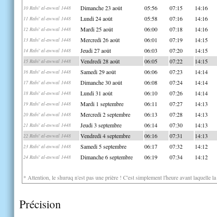
Dimanche 23 août
05:56
07:15
14:16
10 Rabi' al-awwal 1448
Lundi 24 août
05:58
07:16
14:16
11 Rabi' al-awwal 1448
Mardi 25 août
06:00
07:18
14:16
12 Rabi' al-awwal 1448
Mercredi 26 août
06:01
07:19
14:15
13 Rabi' al-awwal 1448
Jeudi 27 août
06:03
07:20
14:15
14 Rabi' al-awwal 1448
Vendredi 28 août
06:05
07:22
14:15
15 Rabi' al-awwal 1448
Samedi 29 août
06:06
07:23
14:14
16 Rabi' al-awwal 1448
Dimanche 30 août
06:08
07:24
14:14
17 Rabi' al-awwal 1448
Lundi 31 août
06:10
07:26
14:14
18 Rabi' al-awwal 1448
Mardi 1 septembre
06:11
07:27
14:13
19 Rabi' al-awwal 1448
Mercredi 2 septembre
06:13
07:28
14:13
20 Rabi' al-awwal 1448
Jeudi 3 septembre
06:14
07:30
14:13
21 Rabi' al-awwal 1448
Vendredi 4 septembre
06:16
07:31
14:13
22 Rabi' al-awwal 1448
Samedi 5 septembre
06:17
07:32
14:12
23 Rabi' al-awwal 1448
Dimanche 6 septembre
06:19
07:34
14:12
24 Rabi' al-awwal 1448
* Attention, le shuruq n'est pas une prière ! C'est simplement l'heure avant laquelle l
Précision