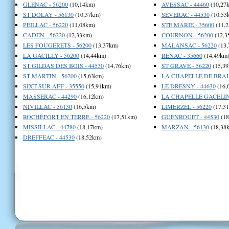
GLENAC - 56200
(10,14km)
AVESSAC - 44460
(10,27
ST DOLAY - 56130
(10,37km)
SEVERAC - 44530
(10,53
PEILLAC - 56220
(11,08km)
STE MARIE - 35600
(11,2
CADEN - 56220
(12,33km)
COURNON - 56200
(12,3
LES FOUGERETS - 56200
(13,37km)
MALANSAC - 56220
(13,
LA GACILLY - 56200
(14,44km)
RENAC - 35660
(14,49km
ST GILDAS DES BOIS - 44530
(14,76km)
ST GRAVE - 56220
(15,39
ST MARTIN - 56200
(15,63km)
LA CHAPELLE DE BRAIN
SIXT SUR AFF - 35550
(15,91km)
LE DRESNY - 44630
(16,
MASSERAC - 44290
(16,12km)
LA CHAPELLE GACELINE
NIVILLAC - 56130
(16,5km)
LIMERZEL - 56220
(17,3
ROCHEFORT EN TERRE - 56220
(17,51km)
GUENROUET - 44530
(18
MISSILLAC - 44780
(18,17km)
MARZAN - 56130
(18,38
DREFFEAC - 44530
(18,52km)