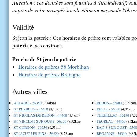
Attention : ces données sont fournies à titre indicatif, vou
auprès de votre mosquée locale et/ou au moyen de l'obser
Validité
St jean la poterie : Ces horaires de prière sont valables po
poterie
et ses environs.
Proche de St jean la poterie
Horaires de prières 56 Morbihan
Horaires de prières Bretagne
Autres villes
ALLAIRE - 56350
(3,14km)
REDON - 35600
(3,39km)
ST PERREUX - 56350
(3,79km)
RIEUX - 56350
(4,39km)
ST NICOLAS DE REDON - 44460
(4,4km)
THEHILLAC - 56130
(7,3
ST VINCENT SUR OUST - 56350
(7,32km)
FEGREAC - 44460
(8,2km
ST GORGON - 56350
(8,55km)
BAINS SUR OUST - 3560
ST JACUT LES PINS - 56220
(8,73km)
BEGANNE - 56350
(9,82