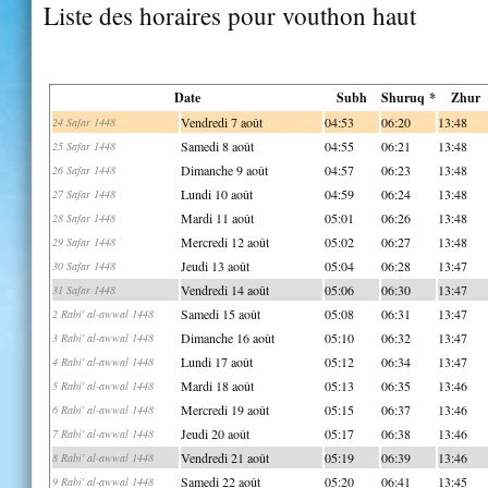
Liste des horaires pour vouthon haut
Date
Subh
Shuruq *
Zhur
Vendredi 7 août
04:53
06:20
13:48
24 Safar 1448
Samedi 8 août
04:55
06:21
13:48
25 Safar 1448
Dimanche 9 août
04:57
06:23
13:48
26 Safar 1448
Lundi 10 août
04:59
06:24
13:48
27 Safar 1448
Mardi 11 août
05:01
06:26
13:48
28 Safar 1448
Mercredi 12 août
05:02
06:27
13:48
29 Safar 1448
Jeudi 13 août
05:04
06:28
13:47
30 Safar 1448
Vendredi 14 août
05:06
06:30
13:47
31 Safar 1448
Samedi 15 août
05:08
06:31
13:47
2 Rabi' al-awwal 1448
Dimanche 16 août
05:10
06:32
13:47
3 Rabi' al-awwal 1448
Lundi 17 août
05:12
06:34
13:47
4 Rabi' al-awwal 1448
Mardi 18 août
05:13
06:35
13:46
5 Rabi' al-awwal 1448
Mercredi 19 août
05:15
06:37
13:46
6 Rabi' al-awwal 1448
Jeudi 20 août
05:17
06:38
13:46
7 Rabi' al-awwal 1448
Vendredi 21 août
05:19
06:39
13:46
8 Rabi' al-awwal 1448
Samedi 22 août
05:20
06:41
13:45
9 Rabi' al-awwal 1448