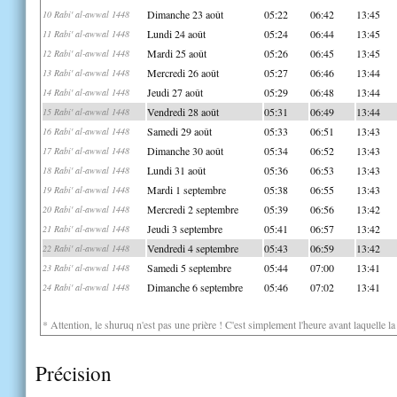
Dimanche 23 août
05:22
06:42
13:45
10 Rabi' al-awwal 1448
Lundi 24 août
05:24
06:44
13:45
11 Rabi' al-awwal 1448
Mardi 25 août
05:26
06:45
13:45
12 Rabi' al-awwal 1448
Mercredi 26 août
05:27
06:46
13:44
13 Rabi' al-awwal 1448
Jeudi 27 août
05:29
06:48
13:44
14 Rabi' al-awwal 1448
Vendredi 28 août
05:31
06:49
13:44
15 Rabi' al-awwal 1448
Samedi 29 août
05:33
06:51
13:43
16 Rabi' al-awwal 1448
Dimanche 30 août
05:34
06:52
13:43
17 Rabi' al-awwal 1448
Lundi 31 août
05:36
06:53
13:43
18 Rabi' al-awwal 1448
Mardi 1 septembre
05:38
06:55
13:43
19 Rabi' al-awwal 1448
Mercredi 2 septembre
05:39
06:56
13:42
20 Rabi' al-awwal 1448
Jeudi 3 septembre
05:41
06:57
13:42
21 Rabi' al-awwal 1448
Vendredi 4 septembre
05:43
06:59
13:42
22 Rabi' al-awwal 1448
Samedi 5 septembre
05:44
07:00
13:41
23 Rabi' al-awwal 1448
Dimanche 6 septembre
05:46
07:02
13:41
24 Rabi' al-awwal 1448
* Attention, le shuruq n'est pas une prière ! C'est simplement l'heure avant laquelle l
Précision