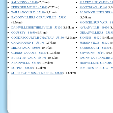
SAUVIGNY - 55140
(7,63km)
MAXEY SUR VAISE - 55
EPIEZ SUR MEUSE - 55140
(7,77km)
MONTBRAS - 55140
(8,0
TAILLANCOURT - 55140
(8,31km)
BADONVILLIERS GERAU
BADONVILLIERS GERAUVILLIE - 55130
(8,56km)
(8,56km)
MONCEL SUR VAIR - 88
DAINVILLE BERTHELEVILLE - 55130
(8,86km)
AVRANVILLE - 88630
(8
COUSSEY - 88630
(8,91km)
GERAUVILLIERS - 5513
GONDRECOURT LE CHATEAU - 55130
(9,18km)
SIONNE - 88630
(9,43km)
CHAMPOUGNY - 55140
(9,57km)
JUBAINVILLE - 88630
(9
MIDREVAUX - 88630
(10,14km)
FREBECOURT - 88630
(1
CLEREY LA COTE - 88630
(10,33km)
SEPVIGNY - 55140
(10,3
BUREY EN VAUX - 55140
(10,42km)
PAGNY LA BLANCHE CO
ABAINVILLE - 55130
(10,92km)
HORVILLE EN ORNOIS -
RUPPES - 88630
(11,24km)
ROSIERES EN BLOIS - 5
SOULOSSE SOUS ST ELOPHE - 88630
(11,85km)