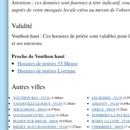
Attention : ces données sont fournies à titre indicatif, vou
auprès de votre mosquée locale et/ou au moyen de l'obser
Validité
Vouthon haut : Ces horaires de prière sont valables pour l
et ses environs.
Proche de Vouthon haut
Horaires de prières 55 Meuse
Horaires de prières Lorraine
Autres villes
VOUTHON BAS - 55130
(1,06km)
LES ROISES - 55130
(2,9
VAUDEVILLE LE HAUT - 55130
(3,18km)
AMANTY - 55130
(4,69k
SERAUMONT - 88630
(4,97km)
GREUX - 88630
(5,2km)
GOUSSAINCOURT - 55140
(5,45km)
DOMREMY LA PUCELLE 
MAXEY SUR MEUSE - 88630
(6,65km)
BUREY LA COTE - 5514
BRIXEY AUX CHANOINES - 55140
(7,27km)
CHERMISEY - 88630
(7,