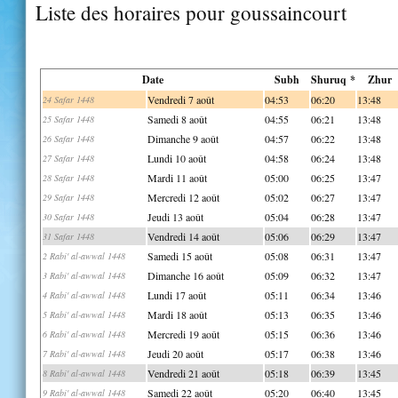
Liste des horaires pour goussaincourt
Date
Subh
Shuruq *
Zhur
Vendredi 7 août
04:53
06:20
13:48
24 Safar 1448
Samedi 8 août
04:55
06:21
13:48
25 Safar 1448
Dimanche 9 août
04:57
06:22
13:48
26 Safar 1448
Lundi 10 août
04:58
06:24
13:48
27 Safar 1448
Mardi 11 août
05:00
06:25
13:47
28 Safar 1448
Mercredi 12 août
05:02
06:27
13:47
29 Safar 1448
Jeudi 13 août
05:04
06:28
13:47
30 Safar 1448
Vendredi 14 août
05:06
06:29
13:47
31 Safar 1448
Samedi 15 août
05:08
06:31
13:47
2 Rabi' al-awwal 1448
Dimanche 16 août
05:09
06:32
13:47
3 Rabi' al-awwal 1448
Lundi 17 août
05:11
06:34
13:46
4 Rabi' al-awwal 1448
Mardi 18 août
05:13
06:35
13:46
5 Rabi' al-awwal 1448
Mercredi 19 août
05:15
06:36
13:46
6 Rabi' al-awwal 1448
Jeudi 20 août
05:17
06:38
13:46
7 Rabi' al-awwal 1448
Vendredi 21 août
05:18
06:39
13:45
8 Rabi' al-awwal 1448
Samedi 22 août
05:20
06:40
13:45
9 Rabi' al-awwal 1448