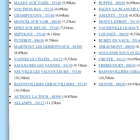
MAXEY SUR VAISE - 55140
(5,98km)
RUPPES - 88630
(6,09km)
VOUTHON BAS - 55130
(6,09km)
PAGNY LA BLANCHE CO
CHAMPOUGNY - 55140
(6,64km)
AMANTY - 55130
(6,82k
MONCEL SUR VAIR - 88630
(7,23km)
MONT L ETROIT - 54170
EPIEZ SUR MEUSE - 55140
(7,61km)
VAUDEVILLE LE HAUT -
SEPVIGNY - 55140
(8,11km)
COUSSEY - 88630
(8,51k
PUNEROT - 88630
(8,76km)
BUREY EN VAUX - 5514
MARTIGNY LES GERBONVAUX - 88300
SERAUMONT - 88630
(8
(8,89km)
SOULOSSE SOUS ST ELO
VANNES LE CHATEL - 54112
(9,51km)
URUFFE - 54112
(10,05k
SAULXURES LES VANNES - 54170
(9,74km)
FREBECOURT - 88630
(1
NEUVILLE LES VAUCOULEURS - 55140
BADONVILLIERS GERAUV
(10,34km)
(10,54km)
BADONVILLIERS GERAUVILLIERS - 55130
SIONNE - 88630
(10,93km
(10,54km)
AUTIGNY LA TOUR - 88300
(10,85km)
ALLAMPS - 54112
(11,23km)