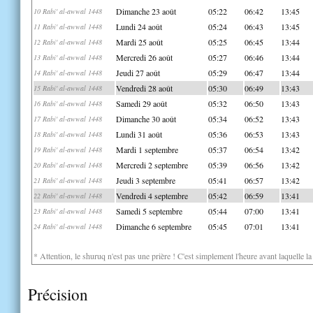
Dimanche 23 août
05:22
06:42
13:45
10 Rabi' al-awwal 1448
Lundi 24 août
05:24
06:43
13:45
11 Rabi' al-awwal 1448
Mardi 25 août
05:25
06:45
13:44
12 Rabi' al-awwal 1448
Mercredi 26 août
05:27
06:46
13:44
13 Rabi' al-awwal 1448
Jeudi 27 août
05:29
06:47
13:44
14 Rabi' al-awwal 1448
Vendredi 28 août
05:30
06:49
13:43
15 Rabi' al-awwal 1448
Samedi 29 août
05:32
06:50
13:43
16 Rabi' al-awwal 1448
Dimanche 30 août
05:34
06:52
13:43
17 Rabi' al-awwal 1448
Lundi 31 août
05:36
06:53
13:43
18 Rabi' al-awwal 1448
Mardi 1 septembre
05:37
06:54
13:42
19 Rabi' al-awwal 1448
Mercredi 2 septembre
05:39
06:56
13:42
20 Rabi' al-awwal 1448
Jeudi 3 septembre
05:41
06:57
13:42
21 Rabi' al-awwal 1448
Vendredi 4 septembre
05:42
06:59
13:41
22 Rabi' al-awwal 1448
Samedi 5 septembre
05:44
07:00
13:41
23 Rabi' al-awwal 1448
Dimanche 6 septembre
05:45
07:01
13:41
24 Rabi' al-awwal 1448
* Attention, le shuruq n'est pas une prière ! C'est simplement l'heure avant laquelle l
Précision