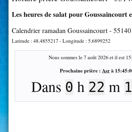
Les heures de salat pour Goussaincourt e
Calendrier ramadan Goussaincourt - 55140
Latitude :
48.4855217
- Longitude :
5.6899252
Nous sommes le
7 août 2026
et il est
15
Prochaine prière :
Asr
à
15:45:0
Dans
h
m
0
22