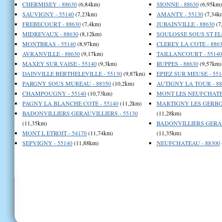
CHERMISEY - 88630
(6,84km)
SIONNE - 88630
(6,95km)
SAUVIGNY - 55140
(7,23km)
AMANTY - 55130
(7,34k
FREBECOURT - 88630
(7,4km)
JUBAINVILLE - 88630
(7
MIDREVAUX - 88630
(8,12km)
SOULOSSE SOUS ST ELO
MONTBRAS - 55140
(8,97km)
CLEREY LA COTE - 886
AVRANVILLE - 88630
(9,17km)
TAILLANCOURT - 55140
MAXEY SUR VAISE - 55140
(9,3km)
RUPPES - 88630
(9,57km)
DAINVILLE BERTHELEVILLE - 55130
(9,87km)
EPIEZ SUR MEUSE - 551
PARGNY SOUS MUREAU - 88350
(10,2km)
AUTIGNY LA TOUR - 88
CHAMPOUGNY - 55140
(10,73km)
MONT LES NEUFCHATEA
PAGNY LA BLANCHE COTE - 55140
(11,2km)
MARTIGNY LES GERBO
BADONVILLIERS GERAUVILLIERS - 55130
(11,28km)
(11,35km)
BADONVILLIERS GERAUV
MONT L ETROIT - 54170
(11,74km)
(11,35km)
SEPVIGNY - 55140
(11,88km)
NEUFCHATEAU - 88300