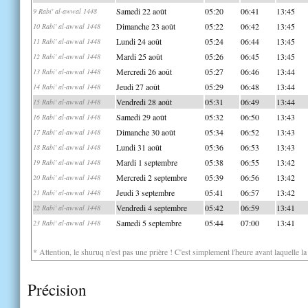
Samedi 22 août
05:20
06:41
13:45
9 Rabi' al-awwal 1448
Dimanche 23 août
05:22
06:42
13:45
10 Rabi' al-awwal 1448
Lundi 24 août
05:24
06:44
13:45
11 Rabi' al-awwal 1448
Mardi 25 août
05:26
06:45
13:45
12 Rabi' al-awwal 1448
Mercredi 26 août
05:27
06:46
13:44
13 Rabi' al-awwal 1448
Jeudi 27 août
05:29
06:48
13:44
14 Rabi' al-awwal 1448
Vendredi 28 août
05:31
06:49
13:44
15 Rabi' al-awwal 1448
Samedi 29 août
05:32
06:50
13:43
16 Rabi' al-awwal 1448
Dimanche 30 août
05:34
06:52
13:43
17 Rabi' al-awwal 1448
Lundi 31 août
05:36
06:53
13:43
18 Rabi' al-awwal 1448
Mardi 1 septembre
05:38
06:55
13:42
19 Rabi' al-awwal 1448
Mercredi 2 septembre
05:39
06:56
13:42
20 Rabi' al-awwal 1448
Jeudi 3 septembre
05:41
06:57
13:42
21 Rabi' al-awwal 1448
Vendredi 4 septembre
05:42
06:59
13:41
22 Rabi' al-awwal 1448
Samedi 5 septembre
05:44
07:00
13:41
23 Rabi' al-awwal 1448
* Attention, le shuruq n'est pas une prière ! C'est simplement l'heure avant laquelle l
Précision