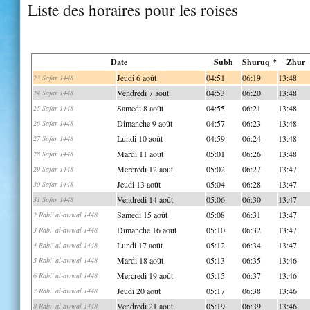
Liste des horaires pour les roises
Date
Subh
Shuruq *
Zhur
Jeudi 6 août
04:51
06:19
13:48
23 Safar 1448
Vendredi 7 août
04:53
06:20
13:48
24 Safar 1448
Samedi 8 août
04:55
06:21
13:48
25 Safar 1448
Dimanche 9 août
04:57
06:23
13:48
26 Safar 1448
Lundi 10 août
04:59
06:24
13:48
27 Safar 1448
Mardi 11 août
05:01
06:26
13:48
28 Safar 1448
Mercredi 12 août
05:02
06:27
13:47
29 Safar 1448
Jeudi 13 août
05:04
06:28
13:47
30 Safar 1448
Vendredi 14 août
05:06
06:30
13:47
31 Safar 1448
Samedi 15 août
05:08
06:31
13:47
2 Rabi' al-awwal 1448
Dimanche 16 août
05:10
06:32
13:47
3 Rabi' al-awwal 1448
Lundi 17 août
05:12
06:34
13:47
4 Rabi' al-awwal 1448
Mardi 18 août
05:13
06:35
13:46
5 Rabi' al-awwal 1448
Mercredi 19 août
05:15
06:37
13:46
6 Rabi' al-awwal 1448
Jeudi 20 août
05:17
06:38
13:46
7 Rabi' al-awwal 1448
Vendredi 21 août
05:19
06:39
13:46
8 Rabi' al-awwal 1448