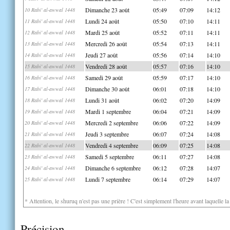
Dimanche 23 août
05:49
07:09
14:12
10 Rabi' al-awwal 1448
Lundi 24 août
05:50
07:10
14:11
11 Rabi' al-awwal 1448
Mardi 25 août
05:52
07:11
14:11
12 Rabi' al-awwal 1448
Mercredi 26 août
05:54
07:13
14:11
13 Rabi' al-awwal 1448
Jeudi 27 août
05:56
07:14
14:10
14 Rabi' al-awwal 1448
Vendredi 28 août
05:57
07:16
14:10
15 Rabi' al-awwal 1448
Samedi 29 août
05:59
07:17
14:10
16 Rabi' al-awwal 1448
Dimanche 30 août
06:01
07:18
14:10
17 Rabi' al-awwal 1448
Lundi 31 août
06:02
07:20
14:09
18 Rabi' al-awwal 1448
Mardi 1 septembre
06:04
07:21
14:09
19 Rabi' al-awwal 1448
Mercredi 2 septembre
06:06
07:22
14:09
20 Rabi' al-awwal 1448
Jeudi 3 septembre
06:07
07:24
14:08
21 Rabi' al-awwal 1448
Vendredi 4 septembre
06:09
07:25
14:08
22 Rabi' al-awwal 1448
Samedi 5 septembre
06:11
07:27
14:08
23 Rabi' al-awwal 1448
Dimanche 6 septembre
06:12
07:28
14:07
24 Rabi' al-awwal 1448
Lundi 7 septembre
06:14
07:29
14:07
25 Rabi' al-awwal 1448
* Attention, le shuruq n'est pas une prière ! C'est simplement l'heure avant laquelle l
Précision