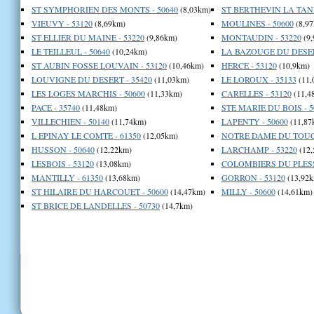
ST SYMPHORIEN DES MONTS - 50640
(8,03km)
ST BERTHEVIN LA TANN
VIEUVY - 53120
(8,69km)
MOULINES - 50600
(8,97
ST ELLIER DU MAINE - 53220
(9,86km)
MONTAUDIN - 53220
(9,
LE TEILLEUL - 50640
(10,24km)
LA BAZOUGE DU DESERT
ST AUBIN FOSSE LOUVAIN - 53120
(10,46km)
HERCE - 53120
(10,9km)
LOUVIGNE DU DESERT - 35420
(11,03km)
LE LOROUX - 35133
(11,
LES LOGES MARCHIS - 50600
(11,33km)
CARELLES - 53120
(11,4
PACE - 35740
(11,48km)
STE MARIE DU BOIS - 5
VILLECHIEN - 50140
(11,74km)
LAPENTY - 50600
(11,87
L EPINAY LE COMTE - 61350
(12,05km)
NOTRE DAME DU TOUCH
HUSSON - 50640
(12,22km)
LARCHAMP - 53220
(12,
LESBOIS - 53120
(13,08km)
COLOMBIERS DU PLESSI
MANTILLY - 61350
(13,68km)
GORRON - 53120
(13,92k
ST HILAIRE DU HARCOUET - 50600
(14,47km)
MILLY - 50600
(14,61km)
ST BRICE DE LANDELLES - 50730
(14,7km)