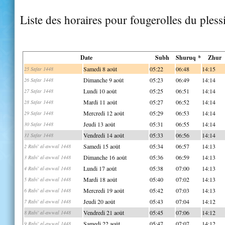
Liste des horaires pour fougerolles du pless
Date
Subh
Shuruq *
Zhur
Samedi 8 août
05:22
06:48
14:15
25 Safar 1448
Dimanche 9 août
05:23
06:49
14:14
26 Safar 1448
Lundi 10 août
05:25
06:51
14:14
27 Safar 1448
Mardi 11 août
05:27
06:52
14:14
28 Safar 1448
Mercredi 12 août
05:29
06:53
14:14
29 Safar 1448
Jeudi 13 août
05:31
06:55
14:14
30 Safar 1448
Vendredi 14 août
05:33
06:56
14:14
31 Safar 1448
Samedi 15 août
05:34
06:57
14:13
2 Rabi' al-awwal 1448
Dimanche 16 août
05:36
06:59
14:13
3 Rabi' al-awwal 1448
Lundi 17 août
05:38
07:00
14:13
4 Rabi' al-awwal 1448
Mardi 18 août
05:40
07:02
14:13
5 Rabi' al-awwal 1448
Mercredi 19 août
05:42
07:03
14:13
6 Rabi' al-awwal 1448
Jeudi 20 août
05:43
07:04
14:12
7 Rabi' al-awwal 1448
Vendredi 21 août
05:45
07:06
14:12
8 Rabi' al-awwal 1448
Samedi 22 août
05:47
07:07
14:12
9 Rabi' al-awwal 1448