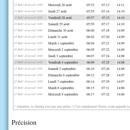
Mercredi 26 août
05:53
07:13
14:11
13 Rabi' al-awwal 1448
Jeudi 27 août
05:55
07:14
14:10
14 Rabi' al-awwal 1448
Vendredi 28 août
05:57
07:15
14:10
15 Rabi' al-awwal 1448
Samedi 29 août
05:59
07:17
14:10
16 Rabi' al-awwal 1448
Dimanche 30 août
06:00
07:18
14:09
17 Rabi' al-awwal 1448
Lundi 31 août
06:02
07:20
14:09
18 Rabi' al-awwal 1448
Mardi 1 septembre
06:04
07:21
14:09
19 Rabi' al-awwal 1448
Mercredi 2 septembre
06:05
07:22
14:09
20 Rabi' al-awwal 1448
Jeudi 3 septembre
06:07
07:24
14:08
21 Rabi' al-awwal 1448
Vendredi 4 septembre
06:09
07:25
14:08
22 Rabi' al-awwal 1448
Samedi 5 septembre
06:10
07:26
14:08
23 Rabi' al-awwal 1448
Dimanche 6 septembre
06:12
07:28
14:07
24 Rabi' al-awwal 1448
Lundi 7 septembre
06:14
07:29
14:07
25 Rabi' al-awwal 1448
Mardi 8 septembre
06:15
07:31
14:06
26 Rabi' al-awwal 1448
Mercredi 9 septembre
06:17
07:32
14:06
27 Rabi' al-awwal 1448
* Attention, le shuruq n'est pas une prière ! C'est simplement l'heure avant laquelle l
Précision