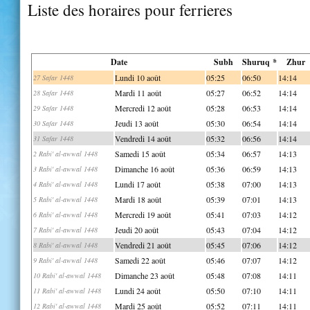
Liste des horaires pour ferrieres
Date
Subh
Shuruq *
Zhur
Lundi 10 août
05:25
06:50
14:14
27 Safar 1448
Mardi 11 août
05:27
06:52
14:14
28 Safar 1448
Mercredi 12 août
05:28
06:53
14:14
29 Safar 1448
Jeudi 13 août
05:30
06:54
14:14
30 Safar 1448
Vendredi 14 août
05:32
06:56
14:14
31 Safar 1448
Samedi 15 août
05:34
06:57
14:13
2 Rabi' al-awwal 1448
Dimanche 16 août
05:36
06:59
14:13
3 Rabi' al-awwal 1448
Lundi 17 août
05:38
07:00
14:13
4 Rabi' al-awwal 1448
Mardi 18 août
05:39
07:01
14:13
5 Rabi' al-awwal 1448
Mercredi 19 août
05:41
07:03
14:12
6 Rabi' al-awwal 1448
Jeudi 20 août
05:43
07:04
14:12
7 Rabi' al-awwal 1448
Vendredi 21 août
05:45
07:06
14:12
8 Rabi' al-awwal 1448
Samedi 22 août
05:46
07:07
14:12
9 Rabi' al-awwal 1448
Dimanche 23 août
05:48
07:08
14:11
10 Rabi' al-awwal 1448
Lundi 24 août
05:50
07:10
14:11
11 Rabi' al-awwal 1448
Mardi 25 août
05:52
07:11
14:11
12 Rabi' al-awwal 1448