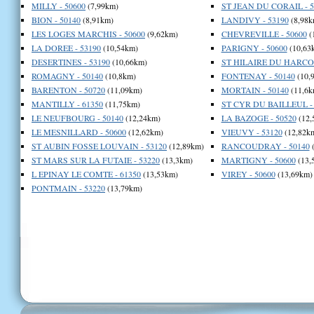
MILLY - 50600
(7,99km)
ST JEAN DU CORAIL - 5
BION - 50140
(8,91km)
LANDIVY - 53190
(8,98k
LES LOGES MARCHIS - 50600
(9,62km)
CHEVREVILLE - 50600
(
LA DOREE - 53190
(10,54km)
PARIGNY - 50600
(10,63
DESERTINES - 53190
(10,66km)
ST HILAIRE DU HARCOU
ROMAGNY - 50140
(10,8km)
FONTENAY - 50140
(10,
BARENTON - 50720
(11,09km)
MORTAIN - 50140
(11,6k
MANTILLY - 61350
(11,75km)
ST CYR DU BAILLEUL - 
LE NEUFBOURG - 50140
(12,24km)
LA BAZOGE - 50520
(12,
LE MESNILLARD - 50600
(12,62km)
VIEUVY - 53120
(12,82k
ST AUBIN FOSSE LOUVAIN - 53120
(12,89km)
RANCOUDRAY - 50140
(
ST MARS SUR LA FUTAIE - 53220
(13,3km)
MARTIGNY - 50600
(13,
L EPINAY LE COMTE - 61350
(13,53km)
VIREY - 50600
(13,69km)
PONTMAIN - 53220
(13,79km)