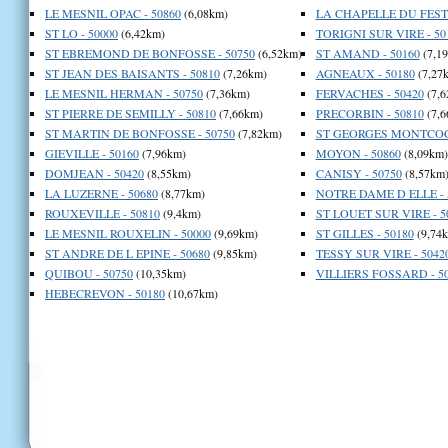
LE MESNIL OPAC - 50860
(6,08km)
LA CHAPELLE DU FEST 
ST LO - 50000
(6,42km)
TORIGNI SUR VIRE - 50
ST EBREMOND DE BONFOSSE - 50750
(6,52km)
ST AMAND - 50160
(7,1
ST JEAN DES BAISANTS - 50810
(7,26km)
AGNEAUX - 50180
(7,27
LE MESNIL HERMAN - 50750
(7,36km)
FERVACHES - 50420
(7,6
ST PIERRE DE SEMILLY - 50810
(7,66km)
PRECORBIN - 50810
(7,6
ST MARTIN DE BONFOSSE - 50750
(7,82km)
ST GEORGES MONTCOCQ
GIEVILLE - 50160
(7,96km)
MOYON - 50860
(8,09km)
DOMJEAN - 50420
(8,55km)
CANISY - 50750
(8,57km
LA LUZERNE - 50680
(8,77km)
NOTRE DAME D ELLE - 
ROUXEVILLE - 50810
(9,4km)
ST LOUET SUR VIRE - 5
LE MESNIL ROUXELIN - 50000
(9,69km)
ST GILLES - 50180
(9,74
ST ANDRE DE L EPINE - 50680
(9,85km)
TESSY SUR VIRE - 5042
QUIBOU - 50750
(10,35km)
VILLIERS FOSSARD - 5
HEBECREVON - 50180
(10,67km)