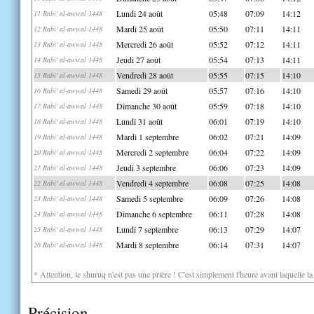
Lundi 24 août
05:48
07:09
14:12
11 Rabi' al-awwal 1448
Mardi 25 août
05:50
07:11
14:11
12 Rabi' al-awwal 1448
Mercredi 26 août
05:52
07:12
14:11
13 Rabi' al-awwal 1448
Jeudi 27 août
05:54
07:13
14:11
14 Rabi' al-awwal 1448
Vendredi 28 août
05:55
07:15
14:10
15 Rabi' al-awwal 1448
Samedi 29 août
05:57
07:16
14:10
16 Rabi' al-awwal 1448
Dimanche 30 août
05:59
07:18
14:10
17 Rabi' al-awwal 1448
Lundi 31 août
06:01
07:19
14:10
18 Rabi' al-awwal 1448
Mardi 1 septembre
06:02
07:21
14:09
19 Rabi' al-awwal 1448
Mercredi 2 septembre
06:04
07:22
14:09
20 Rabi' al-awwal 1448
Jeudi 3 septembre
06:06
07:23
14:09
21 Rabi' al-awwal 1448
Vendredi 4 septembre
06:08
07:25
14:08
22 Rabi' al-awwal 1448
Samedi 5 septembre
06:09
07:26
14:08
23 Rabi' al-awwal 1448
Dimanche 6 septembre
06:11
07:28
14:08
24 Rabi' al-awwal 1448
Lundi 7 septembre
06:13
07:29
14:07
25 Rabi' al-awwal 1448
Mardi 8 septembre
06:14
07:31
14:07
26 Rabi' al-awwal 1448
* Attention, le shuruq n'est pas une prière ! C'est simplement l'heure avant laquelle l
Précision