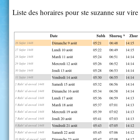
Liste des horaires pour ste suzanne sur vire
Date
Subh
Shuruq *
Zhur
Dimanche 9 août
05:21
06:48
14:15
26 Safar 1448
Lundi 10 août
05:22
06:49
14:15
27 Safar 1448
Mardi 11 août
05:24
06:51
14:14
28 Safar 1448
Mercredi 12 août
05:26
06:52
14:14
29 Safar 1448
Jeudi 13 août
05:28
06:53
14:14
30 Safar 1448
Vendredi 14 août
05:30
06:55
14:14
31 Safar 1448
Samedi 15 août
05:32
06:56
14:14
2 Rabi' al-awwal 1448
Dimanche 16 août
05:34
06:58
14:14
3 Rabi' al-awwal 1448
Lundi 17 août
05:36
06:59
14:13
4 Rabi' al-awwal 1448
Mardi 18 août
05:37
07:01
14:13
5 Rabi' al-awwal 1448
Mercredi 19 août
05:39
07:02
14:13
6 Rabi' al-awwal 1448
Jeudi 20 août
05:41
07:03
14:13
7 Rabi' al-awwal 1448
Vendredi 21 août
05:43
07:05
14:12
8 Rabi' al-awwal 1448
Samedi 22 août
05:45
07:06
14:12
9 Rabi' al-awwal 1448
Dimanche 23 août
05:47
07:08
14:12
10 Rabi' al-awwal 1448