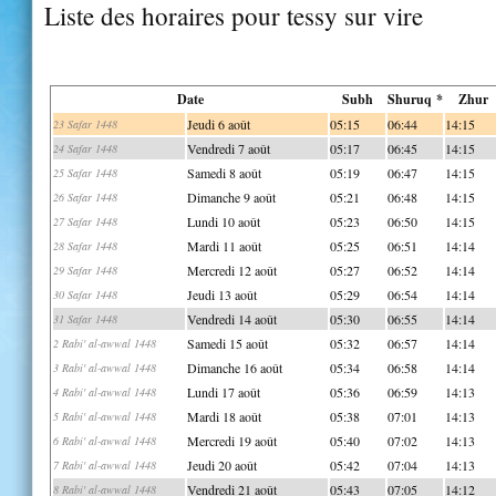
Liste des horaires pour tessy sur vire
Date
Subh
Shuruq *
Zhur
Jeudi 6 août
05:15
06:44
14:15
23 Safar 1448
Vendredi 7 août
05:17
06:45
14:15
24 Safar 1448
Samedi 8 août
05:19
06:47
14:15
25 Safar 1448
Dimanche 9 août
05:21
06:48
14:15
26 Safar 1448
Lundi 10 août
05:23
06:50
14:15
27 Safar 1448
Mardi 11 août
05:25
06:51
14:14
28 Safar 1448
Mercredi 12 août
05:27
06:52
14:14
29 Safar 1448
Jeudi 13 août
05:29
06:54
14:14
30 Safar 1448
Vendredi 14 août
05:30
06:55
14:14
31 Safar 1448
Samedi 15 août
05:32
06:57
14:14
2 Rabi' al-awwal 1448
Dimanche 16 août
05:34
06:58
14:14
3 Rabi' al-awwal 1448
Lundi 17 août
05:36
06:59
14:13
4 Rabi' al-awwal 1448
Mardi 18 août
05:38
07:01
14:13
5 Rabi' al-awwal 1448
Mercredi 19 août
05:40
07:02
14:13
6 Rabi' al-awwal 1448
Jeudi 20 août
05:42
07:04
14:13
7 Rabi' al-awwal 1448
Vendredi 21 août
05:43
07:05
14:12
8 Rabi' al-awwal 1448