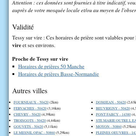
Attention : ces données sont fournies à titre indicatif, vou
auprès de votre mosquée locale et/ou au moyen de l'obser
Validité
Tessy sur vire : Ces horaires de prière sont valables pour 
vire
et ses environs.
Proche de Tessy sur vire
Horaires de prières 50 Manche
Horaires de prières Basse-Normandie
Autres villes
FOURNEAUX - 50420
(2km)
DOMJEAN - 50420
(2,63
FERVACHES - 50420
(3,16km)
BEUVRIGNY - 50420
(4,
CHEVRY - 50420
(4,39km)
PONT FARCY - 14380
(4
TROISGOTS - 50420
(4,44km)
STE MARIE OUTRE L EA
GOUVETS - 50420
(5,11km)
MOYON - 50860
(5,25km)
LE MESNIL OPAC - 50860
(5,29km)
PLEINES OEUVRES - 14