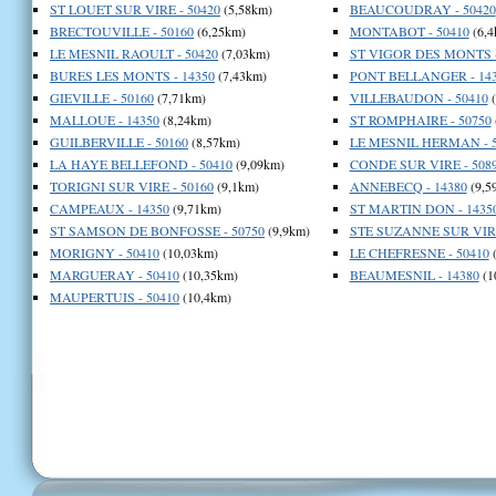
ST LOUET SUR VIRE - 50420
(5,58km)
BEAUCOUDRAY - 50420
BRECTOUVILLE - 50160
(6,25km)
MONTABOT - 50410
(6,4
LE MESNIL RAOULT - 50420
(7,03km)
ST VIGOR DES MONTS -
BURES LES MONTS - 14350
(7,43km)
PONT BELLANGER - 14
GIEVILLE - 50160
(7,71km)
VILLEBAUDON - 50410
(
MALLOUE - 14350
(8,24km)
ST ROMPHAIRE - 50750
GUILBERVILLE - 50160
(8,57km)
LE MESNIL HERMAN - 5
LA HAYE BELLEFOND - 50410
(9,09km)
CONDE SUR VIRE - 508
TORIGNI SUR VIRE - 50160
(9,1km)
ANNEBECQ - 14380
(9,5
CAMPEAUX - 14350
(9,71km)
ST MARTIN DON - 1435
ST SAMSON DE BONFOSSE - 50750
(9,9km)
STE SUZANNE SUR VIRE
MORIGNY - 50410
(10,03km)
LE CHEFRESNE - 50410
(
MARGUERAY - 50410
(10,35km)
BEAUMESNIL - 14380
(1
MAUPERTUIS - 50410
(10,4km)