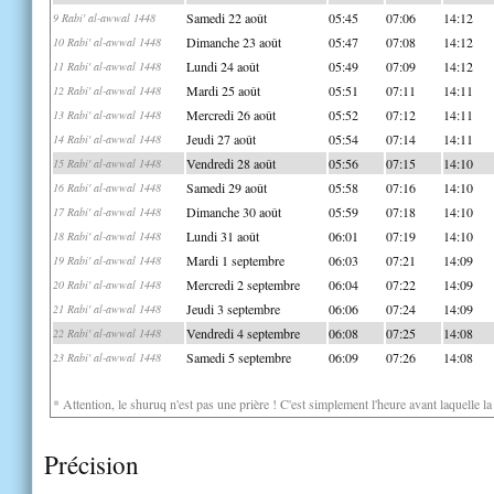
Samedi 22 août
05:45
07:06
14:12
9 Rabi' al-awwal 1448
Dimanche 23 août
05:47
07:08
14:12
10 Rabi' al-awwal 1448
Lundi 24 août
05:49
07:09
14:12
11 Rabi' al-awwal 1448
Mardi 25 août
05:51
07:11
14:11
12 Rabi' al-awwal 1448
Mercredi 26 août
05:52
07:12
14:11
13 Rabi' al-awwal 1448
Jeudi 27 août
05:54
07:14
14:11
14 Rabi' al-awwal 1448
Vendredi 28 août
05:56
07:15
14:10
15 Rabi' al-awwal 1448
Samedi 29 août
05:58
07:16
14:10
16 Rabi' al-awwal 1448
Dimanche 30 août
05:59
07:18
14:10
17 Rabi' al-awwal 1448
Lundi 31 août
06:01
07:19
14:10
18 Rabi' al-awwal 1448
Mardi 1 septembre
06:03
07:21
14:09
19 Rabi' al-awwal 1448
Mercredi 2 septembre
06:04
07:22
14:09
20 Rabi' al-awwal 1448
Jeudi 3 septembre
06:06
07:24
14:09
21 Rabi' al-awwal 1448
Vendredi 4 septembre
06:08
07:25
14:08
22 Rabi' al-awwal 1448
Samedi 5 septembre
06:09
07:26
14:08
23 Rabi' al-awwal 1448
* Attention, le shuruq n'est pas une prière ! C'est simplement l'heure avant laquelle l
Précision