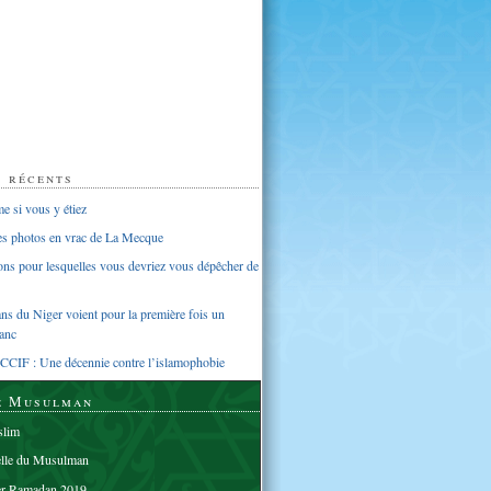
s récents
 si vous y étiez
ues photos en vrac de La Mecque
sons pour lesquelles vous devriez vous dépêcher de
s du Niger voient pour la première fois un
anc
CCIF : Une décennie contre l’islamophobie
e Musulman
lim
elle du Musulman
er Ramadan 2019