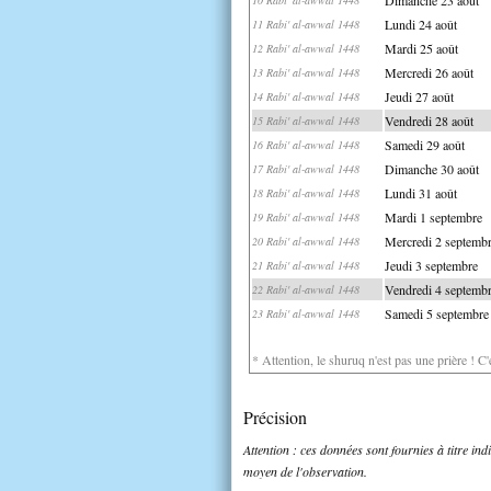
Lundi 24 août
11 Rabi' al-awwal 1448
Mardi 25 août
12 Rabi' al-awwal 1448
Mercredi 26 août
13 Rabi' al-awwal 1448
Jeudi 27 août
14 Rabi' al-awwal 1448
Vendredi 28 août
15 Rabi' al-awwal 1448
Samedi 29 août
16 Rabi' al-awwal 1448
Dimanche 30 août
17 Rabi' al-awwal 1448
Lundi 31 août
18 Rabi' al-awwal 1448
Mardi 1 septembre
19 Rabi' al-awwal 1448
Mercredi 2 septemb
20 Rabi' al-awwal 1448
Jeudi 3 septembre
21 Rabi' al-awwal 1448
Vendredi 4 septemb
22 Rabi' al-awwal 1448
Samedi 5 septembre
23 Rabi' al-awwal 1448
* Attention, le shuruq n'est pas une prière ! C
Précision
Attention : ces données sont fournies à titre in
moyen de l'observation.