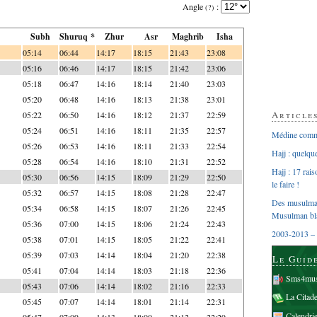
Angle
:
(?)
Subh
Shuruq *
Zhur
Asr
Maghrib
Isha
05:14
06:44
14:17
18:15
21:43
23:08
05:16
06:46
14:17
18:15
21:42
23:06
05:18
06:47
14:16
18:14
21:40
23:03
05:20
06:48
14:16
18:13
21:38
23:01
Article
05:22
06:50
14:16
18:12
21:37
22:59
05:24
06:51
14:16
18:11
21:35
22:57
Médine comme
05:26
06:53
14:16
18:11
21:33
22:54
Hajj : quelq
05:28
06:54
14:16
18:10
21:31
22:52
Hajj : 17 rai
05:30
06:56
14:15
18:09
21:29
22:50
le faire !
05:32
06:57
14:15
18:08
21:28
22:47
Des musulman
05:34
06:58
14:15
18:07
21:26
22:45
Musulman bl
05:36
07:00
14:15
18:06
21:24
22:43
2003-2013 – 
05:38
07:01
14:15
18:05
21:22
22:41
05:39
07:03
14:14
18:04
21:20
22:38
Le Guid
05:41
07:04
14:14
18:03
21:18
22:36
Sms4mus
05:43
07:06
14:14
18:02
21:16
22:33
La Citad
05:45
07:07
14:14
18:01
21:14
22:31
Calendri
05:47
07:09
14:13
18:00
21:12
22:29