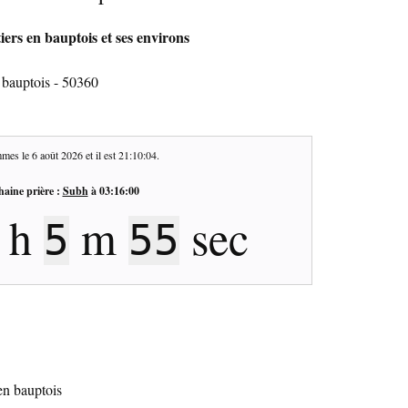
iers en bauptois et ses environs
 bauptois - 50360
mes le
6 août 2026
et il est
21:10:05
.
haine prière :
Subh
à
03:16:00
h
m
sec
5
54
 en bauptois