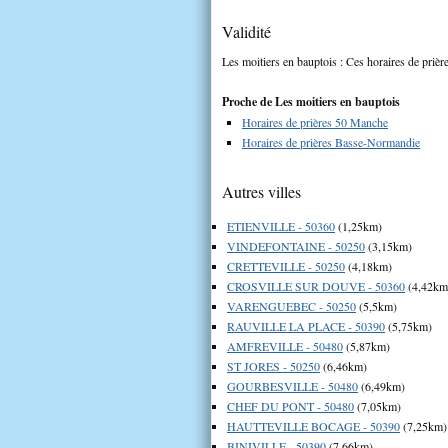
Validité
Les moitiers en bauptois : Ces horaires de prière
Proche de Les moitiers en bauptois
Horaires de prières 50 Manche
Horaires de prières Basse-Normandie
Autres villes
ETIENVILLE - 50360
(1,25km)
VINDEFONTAINE - 50250
(3,15km)
CRETTEVILLE - 50250
(4,18km)
CROSVILLE SUR DOUVE - 50360
(4,42km
VARENGUEBEC - 50250
(5,5km)
RAUVILLE LA PLACE - 50390
(5,75km)
AMFREVILLE - 50480
(5,87km)
ST JORES - 50250
(6,46km)
GOURBESVILLE - 50480
(6,49km)
CHEF DU PONT - 50480
(7,05km)
HAUTTEVILLE BOCAGE - 50390
(7,25km)
BINIVILLE - 50390
(7,66km)