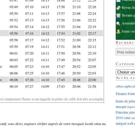
05:49
07:10
14:13
17:58
21:10
22:26
Revue d
05:50
07:11
14:13
17:57
21:08
22:24
Horaire p
05:52
07:13
14:13
17:56
21:06
22:22
Annuaire
05:54
07:14
14:12
17:55
21:04
22:19
Islam
(se
05:56
07:16
14:12
17:54
21:02
22:17
05:58
07:17
14:12
17:52
21:00
22:15
Recherc
05:59
07:19
14:11
17:51
20:58
22:12
06:01
07:20
14:11
17:50
20:56
22:10
06:03
07:22
14:11
17:49
20:54
22:07
Catégor
re
06:05
07:23
14:10
17:47
20:52
22:05
06:06
07:25
14:10
17:46
20:50
22:03
Accès p
re
06:08
07:26
14:10
17:45
20:48
22:00
06:10
07:27
14:09
17:43
20:46
21:58
adhan
applicat
Finance Isla
'est simplement l'heure avant laquelle la prière du subh doit être accomplie
heure de prie
mecque
logici
Palestine
prie
2010
salat
sm
intégral
web
dicatif, vous devez toujours vérifier auprès de votre mosquée locale et/ou au