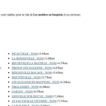
 sont valables pour la ville de
Les moitiers en bauptois
et ses environs.
PICAUVILLE - 50360
(2,94km)
LA BONNEVILLE - 50360
(3,48km)
BEUZEVILLE LA BASTILLE - 50360
(4,37km)
)
PRETOT STE SUZANNE - 50250
(4,87km)
REIGNEVILLE BOCAGE - 50390
(5,63km)
HOUTTEVILLE - 50250
(5,77km)
STE SUZANNE EN BAUPTOIS - 50250
(6,36km)
ORGLANDES - 50390
(6,48km)
COIGNY - 50250
(6,55km)
LIESVILLE SUR DOUVE - 50480
(7,16km)
ST SAUVEUR LE VICOMTE - 50390
(7,31km)
CARQUEBUT - 50480
(7,66km)