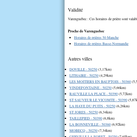
Validité
Varenguebec : Ces horaires de prière sont valabl
Proche de Varenguebec
Horaires de prières 50 Manche
Horaires de prières Basse-Normandie
Autres villes
DOVILLE - 50250
(3,17km)
LITHAIRE - 50250
(4,29km)
LES MOITIERS EN BAUPTOIS - 50360
(5,
VINDEFONTAINE - 50250
(5,66km)
RAUVILLE LA PLACE - 50390
(5,72km)
ST SAUVEUR LE VICOMTE - 50390
(5,87
LA HAYE DU PUITS - 50250
(6,26km)
ST JORES - 50250
(6,34km)
TAILLEPIED - 50390
(6,8km)
LA BONNEVILLE - 50360
(6,92km)
MOBECQ - 50250
(7,34km)
GERVILLE LA FORET - 50250
(7,65km)