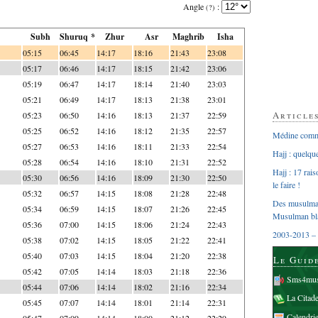
Angle
:
(?)
Subh
Shuruq *
Zhur
Asr
Maghrib
Isha
05:15
06:45
14:17
18:16
21:43
23:08
05:17
06:46
14:17
18:15
21:42
23:06
05:19
06:47
14:17
18:14
21:40
23:03
05:21
06:49
14:17
18:13
21:38
23:01
Article
05:23
06:50
14:16
18:13
21:37
22:59
05:25
06:52
14:16
18:12
21:35
22:57
Médine comme
05:27
06:53
14:16
18:11
21:33
22:54
Hajj : quelq
05:28
06:54
14:16
18:10
21:31
22:52
Hajj : 17 rai
05:30
06:56
14:16
18:09
21:30
22:50
le faire !
05:32
06:57
14:15
18:08
21:28
22:48
Des musulman
05:34
06:59
14:15
18:07
21:26
22:45
Musulman bl
05:36
07:00
14:15
18:06
21:24
22:43
2003-2013 – 
05:38
07:02
14:15
18:05
21:22
22:41
05:40
07:03
14:15
18:04
21:20
22:38
Le Guid
05:42
07:05
14:14
18:03
21:18
22:36
Sms4mus
05:44
07:06
14:14
18:02
21:16
22:34
La Citad
05:45
07:07
14:14
18:01
21:14
22:31
Calendri
05:47
07:09
14:14
18:00
21:12
22:29