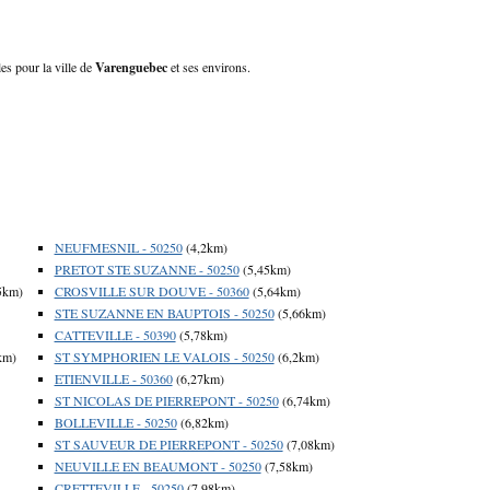
es pour la ville de
Varenguebec
et ses environs.
NEUFMESNIL - 50250
(4,2km)
PRETOT STE SUZANNE - 50250
(5,45km)
5km)
CROSVILLE SUR DOUVE - 50360
(5,64km)
STE SUZANNE EN BAUPTOIS - 50250
(5,66km)
CATTEVILLE - 50390
(5,78km)
km)
ST SYMPHORIEN LE VALOIS - 50250
(6,2km)
ETIENVILLE - 50360
(6,27km)
ST NICOLAS DE PIERREPONT - 50250
(6,74km)
BOLLEVILLE - 50250
(6,82km)
ST SAUVEUR DE PIERREPONT - 50250
(7,08km)
NEUVILLE EN BEAUMONT - 50250
(7,58km)
CRETTEVILLE - 50250
(7,98km)