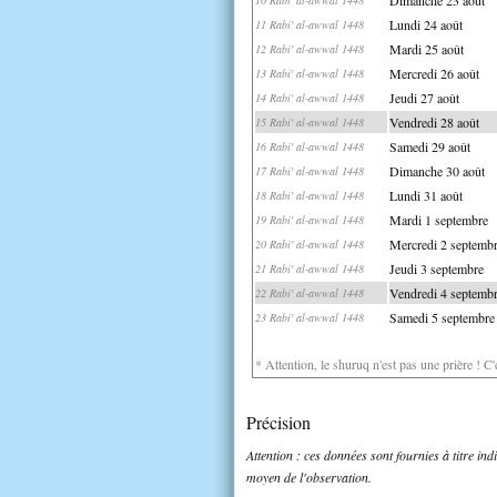
Lundi 24 août
11 Rabi' al-awwal 1448
Mardi 25 août
12 Rabi' al-awwal 1448
Mercredi 26 août
13 Rabi' al-awwal 1448
Jeudi 27 août
14 Rabi' al-awwal 1448
Vendredi 28 août
15 Rabi' al-awwal 1448
Samedi 29 août
16 Rabi' al-awwal 1448
Dimanche 30 août
17 Rabi' al-awwal 1448
Lundi 31 août
18 Rabi' al-awwal 1448
Mardi 1 septembre
19 Rabi' al-awwal 1448
Mercredi 2 septemb
20 Rabi' al-awwal 1448
Jeudi 3 septembre
21 Rabi' al-awwal 1448
Vendredi 4 septemb
22 Rabi' al-awwal 1448
Samedi 5 septembre
23 Rabi' al-awwal 1448
* Attention, le shuruq n'est pas une prière ! C
Précision
Attention : ces données sont fournies à titre in
moyen de l'observation.