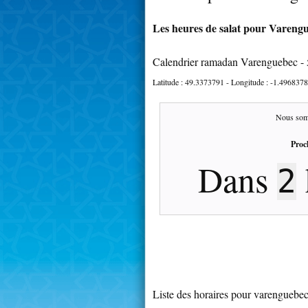
Les heures de salat pour Varengu
Calendrier ramadan Varenguebec -
Latitude :
49.3373791
- Longitude :
-1.4968378
Nous som
Proc
Dans
2
Liste des horaires pour varenguebe