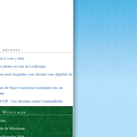
s récents
 si vous y étiez
ues photos en vrac de La Mecque
sons pour lesquelles vous devriez vous dépêcher de
s du Niger voient pour la première fois un
anc
CCIF : Une décennie contre l’islamophobie
e Musulman
lim
elle du Musulman
er Ramadan 2019