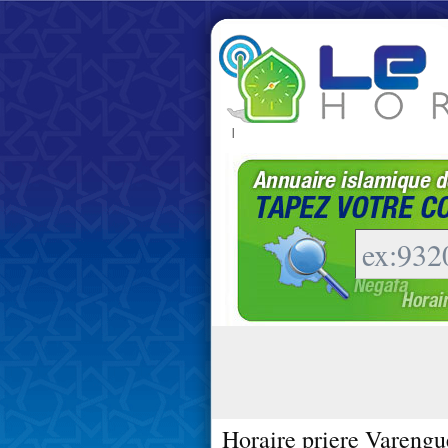
|
Horaire priere Varengu