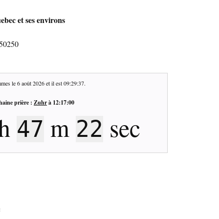
ebec et ses environs
 50250
mes le
6 août 2026
et il est
09:29:38
.
haine prière :
Zuhr
à
12:17:00
h
m
sec
47
21
c