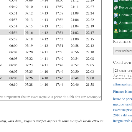
05:49
07:10
14:13
17:59
21:11
22:27
Revue d
05:51
07:12
14:13
17:58
21:09
22:24
Horaire p
05:53
07:13
14:13
17:56
21:06
22:22
Annuaire
05:54
07:15
14:13
17:55
21:04
22:19
Islam
(se
05:56
07:16
14:12
17:54
21:02
22:17
05:58
07:18
14:12
17:53
21:00
22:15
Recherc
06:00
07:19
14:12
17:51
20:58
22:12
06:02
07:20
14:11
17:50
20:56
22:10
06:03
07:22
14:11
17:49
20:54
22:08
Catégor
re
06:05
07:23
14:11
17:48
20:52
22:05
06:07
07:25
14:10
17:46
20:50
22:03
Accès p
re
06:08
07:26
14:10
17:45
20:48
22:00
06:10
07:28
14:10
17:44
20:46
21:58
adhan
applicat
Finance Isla
'est simplement l'heure avant laquelle la prière du subh doit être accomplie
heure de prie
mecque
logici
Palestine
prie
2010
salat
sm
intégral
web
dicatif, vous devez toujours vérifier auprès de votre mosquée locale et/ou au