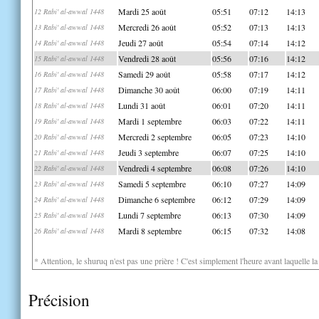
Mardi 25 août
05:51
07:12
14:13
12 Rabi' al-awwal 1448
Mercredi 26 août
05:52
07:13
14:13
13 Rabi' al-awwal 1448
Jeudi 27 août
05:54
07:14
14:12
14 Rabi' al-awwal 1448
Vendredi 28 août
05:56
07:16
14:12
15 Rabi' al-awwal 1448
Samedi 29 août
05:58
07:17
14:12
16 Rabi' al-awwal 1448
Dimanche 30 août
06:00
07:19
14:11
17 Rabi' al-awwal 1448
Lundi 31 août
06:01
07:20
14:11
18 Rabi' al-awwal 1448
Mardi 1 septembre
06:03
07:22
14:11
19 Rabi' al-awwal 1448
Mercredi 2 septembre
06:05
07:23
14:10
20 Rabi' al-awwal 1448
Jeudi 3 septembre
06:07
07:25
14:10
21 Rabi' al-awwal 1448
Vendredi 4 septembre
06:08
07:26
14:10
22 Rabi' al-awwal 1448
Samedi 5 septembre
06:10
07:27
14:09
23 Rabi' al-awwal 1448
Dimanche 6 septembre
06:12
07:29
14:09
24 Rabi' al-awwal 1448
Lundi 7 septembre
06:13
07:30
14:09
25 Rabi' al-awwal 1448
Mardi 8 septembre
06:15
07:32
14:08
26 Rabi' al-awwal 1448
* Attention, le shuruq n'est pas une prière ! C'est simplement l'heure avant laquelle l
Précision