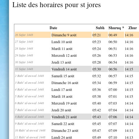
Liste des horaires pour st jores
Date
Subh
Shuruq *
Zhur
Dimanche 9 août
05:21
06:49
14:16
26 Safar 1448
Lundi 10 août
05:23
06:50
14:16
27 Safar 1448
Mardi 11 août
05:24
06:51
14:16
28 Safar 1448
Mercredi 12 août
05:26
06:53
14:16
29 Safar 1448
Jeudi 13 août
05:28
06:54
14:16
30 Safar 1448
Vendredi 14 août
05:30
06:56
14:15
31 Safar 1448
Samedi 15 août
05:32
06:57
14:15
2 Rabi' al-awwal 1448
Dimanche 16 août
05:34
06:59
14:15
3 Rabi' al-awwal 1448
Lundi 17 août
05:36
07:00
14:15
4 Rabi' al-awwal 1448
Mardi 18 août
05:38
07:01
14:15
5 Rabi' al-awwal 1448
Mercredi 19 août
05:40
07:03
14:14
6 Rabi' al-awwal 1448
Jeudi 20 août
05:42
07:04
14:14
7 Rabi' al-awwal 1448
Vendredi 21 août
05:43
07:06
14:14
8 Rabi' al-awwal 1448
Samedi 22 août
05:45
07:07
14:14
9 Rabi' al-awwal 1448
Dimanche 23 août
05:47
07:09
14:13
10 Rabi' al-awwal 1448
Lundi 24 août
05:49
07:10
14:13
11 Rabi' al-awwal 1448