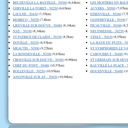
BEUZEVILLE LA BASTILLE - 50360
(6,44km)
LES MOITIERS EN BAUPT
GERVILLE LA FORET - 50250
(6,63km)
AUVERS - 50500
(7,07km
LAULNE - 50430
(7,35km)
ETIENVILLE - 50360
(7,7
MOBECQ - 50250
(7,8km)
GONFREVILLE - 50190
(
LIESVILLE SUR DOUVE - 50480
(8,16km)
PICAUVILLE - 50360
(8,
NAY - 50190
(8,34km)
NEUFMESNIL - 50250
(8
ST PATRICE DE CLAIDS - 50190
(8,5km)
VESLY - 50430
(8,55km)
DOVILLE - 50250
(8,93km)
LA HAYE DU PUITS - 50
MEAUTIS - 50500
(9,22km)
ST SYMPHORIEN LE VAL
LA BONNEVILLE - 50360
(9,83km)
CARQUEBUT - 50480
(9,
CROSVILLE SUR DOUVE - 50360
(9,96km)
ST GERMAIN SUR SEVES
CHEF DU PONT - 50480
(10,57km)
RAUVILLE LA PLACE - 
BOLLEVILLE - 50250
(10,93km)
HOUESVILLE - 50480
(1
ANGOVILLE SUR AY - 50430
(10,98km)