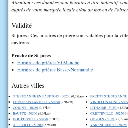
Attention : ces données sont fournies à titre indicatif, vou
auprès de votre mosquée locale et/ou au moyen de l'obser
Validité
St jores : Ces horaires de prière sont valables pour la vill
environs.
Proche de St jores
Horaires de prières 50 Manche
Horaires de prières Basse-Normandie
Autres villes
STE SUZANNE EN BAUPTOIS - 50250
(0,78km)
PRETOT STE SUZANNE -
LE PLESSIS LASTELLE - 50250
(2,96km)
VINDEFONTAINE - 5025
COIGNY - 50250
(3,47km)
LITHAIRE - 50250
(4,59k
BAUPTE - 50500
(4,69km)
CRETTEVILLE - 50250
(4
HOUTTEVILLE - 50250
(5,3km)
GORGES - 50190
(5,77km
APPEVILLE - 50500
(5,98km)
VARENGUEBEC - 50250