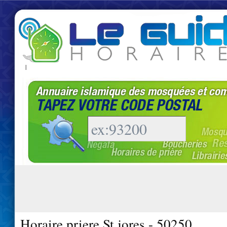
|
Horaire priere St jores - 50250