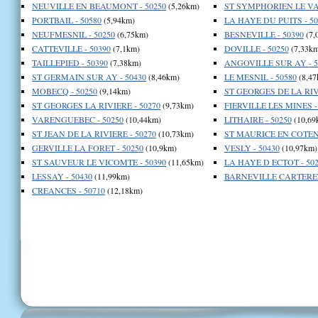
NEUVILLE EN BEAUMONT - 50250
(5,26km)
ST SYMPHORIEN LE VAL
PORTBAIL - 50580
(5,94km)
LA HAYE DU PUITS - 50
NEUFMESNIL - 50250
(6,75km)
BESNEVILLE - 50390
(7,
CATTEVILLE - 50390
(7,1km)
DOVILLE - 50250
(7,33km
TAILLEPIED - 50390
(7,38km)
ANGOVILLE SUR AY - 5
ST GERMAIN SUR AY - 50430
(8,46km)
LE MESNIL - 50580
(8,47
MOBECQ - 50250
(9,14km)
ST GEORGES DE LA RIVI
ST GEORGES LA RIVIERE - 50270
(9,73km)
FIERVILLE LES MINES -
VARENGUEBEC - 50250
(10,44km)
LITHAIRE - 50250
(10,69
ST JEAN DE LA RIVIERE - 50270
(10,73km)
ST MAURICE EN COTENT
GERVILLE LA FORET - 50250
(10,9km)
VESLY - 50430
(10,97km)
ST SAUVEUR LE VICOMTE - 50390
(11,65km)
LA HAYE D ECTOT - 502
LESSAY - 50430
(11,99km)
BARNEVILLE CARTERET 
CREANCES - 50710
(12,18km)