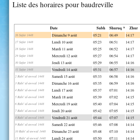
Liste des horaires pour baudreville
Date
Subh
Shuruq *
Zhur
Dimanche 9 août
05:21
06:49
14:17
26 Safar 1448
Lundi 10 août
05:23
06:51
14:17
27 Safar 1448
Mardi 11 août
05:25
06:52
14:17
28 Safar 1448
Mercredi 12 août
05:27
06:54
14:17
29 Safar 1448
Jeudi 13 août
05:29
06:55
14:16
30 Safar 1448
Vendredi 14 août
05:31
06:57
14:16
31 Safar 1448
Samedi 15 août
05:33
06:58
14:16
2 Rabi' al-awwal 1448
Dimanche 16 août
05:35
06:59
14:16
3 Rabi' al-awwal 1448
Lundi 17 août
05:37
07:01
14:16
4 Rabi' al-awwal 1448
Mardi 18 août
05:39
07:02
14:15
5 Rabi' al-awwal 1448
Mercredi 19 août
05:40
07:04
14:15
6 Rabi' al-awwal 1448
Jeudi 20 août
05:42
07:05
14:15
7 Rabi' al-awwal 1448
Vendredi 21 août
05:44
07:07
14:15
8 Rabi' al-awwal 1448
Samedi 22 août
05:46
07:08
14:14
9 Rabi' al-awwal 1448
Dimanche 23 août
05:48
07:10
14:14
10 Rabi' al-awwal 1448
Lundi 24 août
05:50
07:11
14:14
11 Rabi' al-awwal 1448