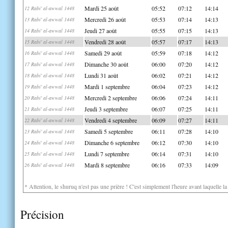
Mardi 25 août
05:52
07:12
14:14
12 Rabi' al-awwal 1448
Mercredi 26 août
05:53
07:14
14:13
13 Rabi' al-awwal 1448
Jeudi 27 août
05:55
07:15
14:13
14 Rabi' al-awwal 1448
Vendredi 28 août
05:57
07:17
14:13
15 Rabi' al-awwal 1448
Samedi 29 août
05:59
07:18
14:12
16 Rabi' al-awwal 1448
Dimanche 30 août
06:00
07:20
14:12
17 Rabi' al-awwal 1448
Lundi 31 août
06:02
07:21
14:12
18 Rabi' al-awwal 1448
Mardi 1 septembre
06:04
07:23
14:12
19 Rabi' al-awwal 1448
Mercredi 2 septembre
06:06
07:24
14:11
20 Rabi' al-awwal 1448
Jeudi 3 septembre
06:07
07:25
14:11
21 Rabi' al-awwal 1448
Vendredi 4 septembre
06:09
07:27
14:11
22 Rabi' al-awwal 1448
Samedi 5 septembre
06:11
07:28
14:10
23 Rabi' al-awwal 1448
Dimanche 6 septembre
06:12
07:30
14:10
24 Rabi' al-awwal 1448
Lundi 7 septembre
06:14
07:31
14:10
25 Rabi' al-awwal 1448
Mardi 8 septembre
06:16
07:33
14:09
26 Rabi' al-awwal 1448
* Attention, le shuruq n'est pas une prière ! C'est simplement l'heure avant laquelle l
Précision