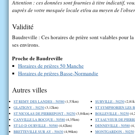
Attention : ces données sont fournies à titre indicatif, vou
auprès de votre mosquée locale et/ou au moyen de l'obser
Validité
Baudreville : Ces horaires de prière sont valables pour la
ses environs.
Proche de Baudreville
Horaires de prières 50 Manche
Horaires de prières Basse-Normandie
Autres villes
ST REMY DES LANDES - 50580
(1,53km)
SURVILLE - 50250
(2,81k
GLATIGNY - 50250
(3,12km)
ST SYMPHORIEN LES BU
ST NICOLAS DE PIERREPONT - 50250
(3,84km)
BOLLEVILLE - 50250
(4,
CANVILLE LA ROCQUE - 50580
(4,35km)
ST SAUVEUR DE PIERRE
ST LO D OURVILLE - 50580
(4,42km)
DENNEVILLE - 50580
(4
BRETTEVILLE SUR AY - 50430
(4,96km)
MONTGARDON - 50250