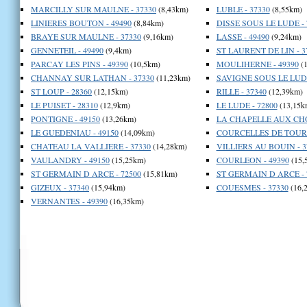
MARCILLY SUR MAULNE - 37330
(8,43km)
LUBLE - 37330
(8,55km)
LINIERES BOUTON - 49490
(8,84km)
DISSE SOUS LE LUDE - 
BRAYE SUR MAULNE - 37330
(9,16km)
LASSE - 49490
(9,24km)
GENNETEIL - 49490
(9,4km)
ST LAURENT DE LIN - 3
PARCAY LES PINS - 49390
(10,5km)
MOULIHERNE - 49390
(1
CHANNAY SUR LATHAN - 37330
(11,23km)
SAVIGNE SOUS LE LUDE
ST LOUP - 28360
(12,15km)
RILLE - 37340
(12,39km)
LE PUISET - 28310
(12,9km)
LE LUDE - 72800
(13,15k
PONTIGNE - 49150
(13,26km)
LA CHAPELLE AUX CHO
LE GUEDENIAU - 49150
(14,09km)
COURCELLES DE TOURA
CHATEAU LA VALLIERE - 37330
(14,28km)
VILLIERS AU BOUIN - 3
VAULANDRY - 49150
(15,25km)
COURLEON - 49390
(15,
ST GERMAIN D ARCE - 72500
(15,81km)
ST GERMAIN D ARCE - 
GIZEUX - 37340
(15,94km)
COUESMES - 37330
(16,
VERNANTES - 49390
(16,35km)