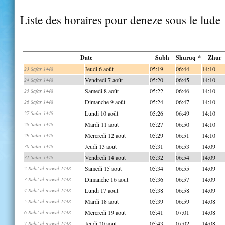
Liste des horaires pour deneze sous le lude
Date
Subh
Shuruq *
Zhur
Jeudi 6 août
05:19
06:44
14:10
23 Safar 1448
Vendredi 7 août
05:20
06:45
14:10
24 Safar 1448
Samedi 8 août
05:22
06:46
14:10
25 Safar 1448
Dimanche 9 août
05:24
06:47
14:10
26 Safar 1448
Lundi 10 août
05:26
06:49
14:10
27 Safar 1448
Mardi 11 août
05:27
06:50
14:10
28 Safar 1448
Mercredi 12 août
05:29
06:51
14:10
29 Safar 1448
Jeudi 13 août
05:31
06:53
14:09
30 Safar 1448
Vendredi 14 août
05:32
06:54
14:09
31 Safar 1448
Samedi 15 août
05:34
06:55
14:09
2 Rabi' al-awwal 1448
Dimanche 16 août
05:36
06:57
14:09
3 Rabi' al-awwal 1448
Lundi 17 août
05:38
06:58
14:09
4 Rabi' al-awwal 1448
Mardi 18 août
05:39
06:59
14:08
5 Rabi' al-awwal 1448
Mercredi 19 août
05:41
07:01
14:08
6 Rabi' al-awwal 1448
Jeudi 20 août
05:43
07:02
14:08
7 Rabi' al-awwal 1448