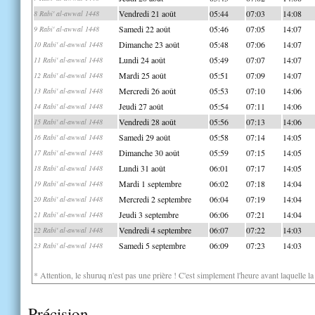
Vendredi 21 août
05:44
07:03
14:08
8 Rabi' al-awwal 1448
Samedi 22 août
05:46
07:05
14:07
9 Rabi' al-awwal 1448
Dimanche 23 août
05:48
07:06
14:07
10 Rabi' al-awwal 1448
Lundi 24 août
05:49
07:07
14:07
11 Rabi' al-awwal 1448
Mardi 25 août
05:51
07:09
14:07
12 Rabi' al-awwal 1448
Mercredi 26 août
05:53
07:10
14:06
13 Rabi' al-awwal 1448
Jeudi 27 août
05:54
07:11
14:06
14 Rabi' al-awwal 1448
Vendredi 28 août
05:56
07:13
14:06
15 Rabi' al-awwal 1448
Samedi 29 août
05:58
07:14
14:05
16 Rabi' al-awwal 1448
Dimanche 30 août
05:59
07:15
14:05
17 Rabi' al-awwal 1448
Lundi 31 août
06:01
07:17
14:05
18 Rabi' al-awwal 1448
Mardi 1 septembre
06:02
07:18
14:04
19 Rabi' al-awwal 1448
Mercredi 2 septembre
06:04
07:19
14:04
20 Rabi' al-awwal 1448
Jeudi 3 septembre
06:06
07:21
14:04
21 Rabi' al-awwal 1448
Vendredi 4 septembre
06:07
07:22
14:03
22 Rabi' al-awwal 1448
Samedi 5 septembre
06:09
07:23
14:03
23 Rabi' al-awwal 1448
* Attention, le shuruq n'est pas une prière ! C'est simplement l'heure avant laquelle l
Précision