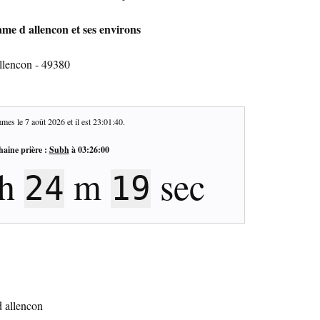
me d allencon et ses environs
llencon - 49380
mes le
7 août 2026
et il est
23:01:41
.
haine prière :
Subh
à
03:26:00
h
m
sec
24
18
d allencon