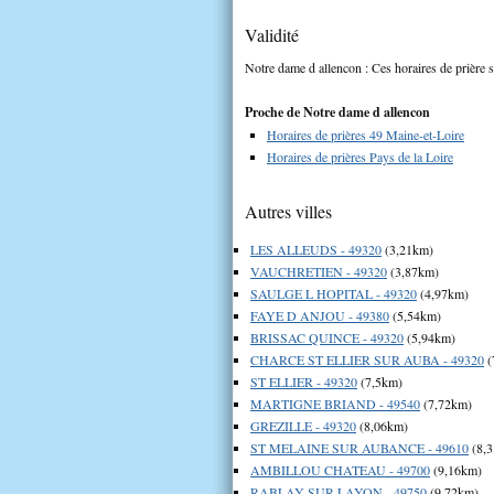
Validité
Notre dame d allencon : Ces horaires de prière s
Proche de Notre dame d allencon
Horaires de prières 49 Maine-et-Loire
Horaires de prières Pays de la Loire
Autres villes
LES ALLEUDS - 49320
(3,21km)
VAUCHRETIEN - 49320
(3,87km)
SAULGE L HOPITAL - 49320
(4,97km)
FAYE D ANJOU - 49380
(5,54km)
BRISSAC QUINCE - 49320
(5,94km)
CHARCE ST ELLIER SUR AUBA - 49320
(
ST ELLIER - 49320
(7,5km)
MARTIGNE BRIAND - 49540
(7,72km)
GREZILLE - 49320
(8,06km)
ST MELAINE SUR AUBANCE - 49610
(8,
AMBILLOU CHATEAU - 49700
(9,16km)
RABLAY SUR LAYON - 49750
(9,72km)