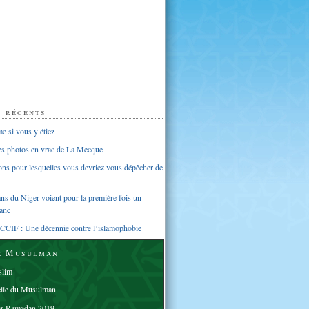
s récents
 si vous y étiez
ues photos en vrac de La Mecque
sons pour lesquelles vous devriez vous dépêcher de
s du Niger voient pour la première fois un
anc
CCIF : Une décennie contre l’islamophobie
e Musulman
lim
elle du Musulman
er Ramadan 2019