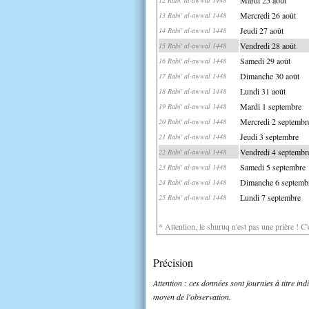
Mercredi 26 août
13 Rabi' al-awwal 1448
Jeudi 27 août
14 Rabi' al-awwal 1448
Vendredi 28 août
15 Rabi' al-awwal 1448
Samedi 29 août
16 Rabi' al-awwal 1448
Dimanche 30 août
17 Rabi' al-awwal 1448
Lundi 31 août
18 Rabi' al-awwal 1448
Mardi 1 septembre
19 Rabi' al-awwal 1448
Mercredi 2 septembr
20 Rabi' al-awwal 1448
Jeudi 3 septembre
21 Rabi' al-awwal 1448
Vendredi 4 septembr
22 Rabi' al-awwal 1448
Samedi 5 septembre
23 Rabi' al-awwal 1448
Dimanche 6 septemb
24 Rabi' al-awwal 1448
Lundi 7 septembre
25 Rabi' al-awwal 1448
* Attention, le shuruq n'est pas une prière ! C
Précision
Attention : ces données sont fournies à titre in
moyen de l'observation.