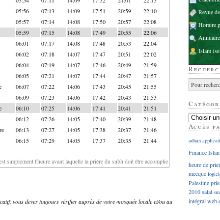
05:56
07:13
14:09
17:51
20:59
22:10
Revue d
05:57
07:14
14:08
17:50
20:57
22:08
Horaire p
05:59
07:15
14:08
17:49
20:55
22:06
Annuaire
06:01
07:17
14:08
17:48
20:53
22:04
Islam
(se
06:02
07:18
14:07
17:47
20:51
22:02
06:04
07:19
14:07
17:46
20:49
21:59
Recherc
06:05
07:21
14:07
17:44
20:47
21:57
e
06:07
07:22
14:06
17:43
20:45
21:55
06:09
07:23
14:06
17:42
20:43
21:53
Catégor
e
06:10
07:25
14:06
17:41
20:41
21:51
06:12
07:26
14:05
17:40
20:39
21:48
Accès p
re
06:13
07:27
14:05
17:38
20:37
21:46
06:15
07:29
14:05
17:37
20:35
21:44
adhan
applicat
Finance Isla
'est simplement l'heure avant laquelle la prière du subh doit être accomplie
heure de prie
mecque
logici
Palestine
prie
2010
salat
sm
intégral
web
dicatif, vous devez toujours vérifier auprès de votre mosquée locale et/ou au