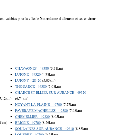
ont valables pour la ville de
Notre dame d allencon
et ses environs.
CHAVAGNES - 49380
(3,71km)
LUIGNE - 49320
(4,78km)
LUIGNY - 28420
(5,05km)
THOUARCE - 49380
(5,68km)
CHARCE ST ELLIER SUR AUBANCE - 49320
7,12km)
(6,74km)
NOYANT LA PLAINE - 49700
(7,27km)
FAVERAYE MACHELLES - 49380
(7,68km)
CHEMELLIER - 49320
(8,05km)
31km)
BRIGNE - 49700
(8,26km)
SOULAINES SUR AUBANCE - 49610
(8,83km)
LOUERRE - 49700
(9,25km)