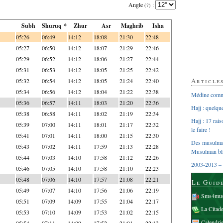
Angle
:
(?)
Subh
Shuruq *
Zhur
Asr
Maghrib
Isha
05:26
06:49
14:12
18:08
21:30
22:48
05:27
06:50
14:12
18:07
21:29
22:46
05:29
06:52
14:12
18:06
21:27
22:44
05:31
06:53
14:12
18:05
21:25
22:42
Article
05:32
06:54
14:12
18:05
21:24
22:40
05:34
06:56
14:12
18:04
21:22
22:38
Médine comme
05:36
06:57
14:11
18:03
21:20
22:36
Hajj : quelq
05:38
06:58
14:11
18:02
21:19
22:34
Hajj : 17 rai
05:39
07:00
14:11
18:01
21:17
22:32
le faire !
05:41
07:01
14:11
18:00
21:15
22:30
Des musulman
05:43
07:02
14:11
17:59
21:13
22:28
Musulman bl
05:44
07:03
14:10
17:58
21:12
22:26
2003-2013 – 
05:46
07:05
14:10
17:58
21:10
22:23
05:48
07:06
14:10
17:57
21:08
22:21
Le Guid
05:49
07:07
14:10
17:56
21:06
22:19
Sms4mus
05:51
07:09
14:09
17:55
21:04
22:17
La Citad
05:53
07:10
14:09
17:53
21:02
22:15
Calendri
05:54
07:11
14:09
17:52
21:01
22:13