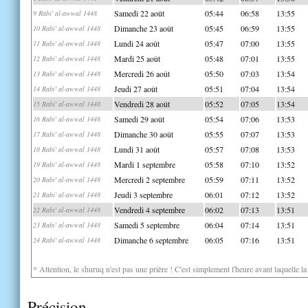
Samedi 22 août
05:44
06:58
13:55
9 Rabi' al-awwal 1448
Dimanche 23 août
05:45
06:59
13:55
10 Rabi' al-awwal 1448
Lundi 24 août
05:47
07:00
13:55
11 Rabi' al-awwal 1448
Mardi 25 août
05:48
07:01
13:55
12 Rabi' al-awwal 1448
Mercredi 26 août
05:50
07:03
13:54
13 Rabi' al-awwal 1448
Jeudi 27 août
05:51
07:04
13:54
14 Rabi' al-awwal 1448
Vendredi 28 août
05:52
07:05
13:54
15 Rabi' al-awwal 1448
Samedi 29 août
05:54
07:06
13:53
16 Rabi' al-awwal 1448
Dimanche 30 août
05:55
07:07
13:53
17 Rabi' al-awwal 1448
Lundi 31 août
05:57
07:08
13:53
18 Rabi' al-awwal 1448
Mardi 1 septembre
05:58
07:10
13:52
19 Rabi' al-awwal 1448
Mercredi 2 septembre
05:59
07:11
13:52
20 Rabi' al-awwal 1448
Jeudi 3 septembre
06:01
07:12
13:52
21 Rabi' al-awwal 1448
Vendredi 4 septembre
06:02
07:13
13:51
22 Rabi' al-awwal 1448
Samedi 5 septembre
06:04
07:14
13:51
23 Rabi' al-awwal 1448
Dimanche 6 septembre
06:05
07:16
13:51
24 Rabi' al-awwal 1448
* Attention, le shuruq n'est pas une prière ! C'est simplement l'heure avant laquelle l
Précision