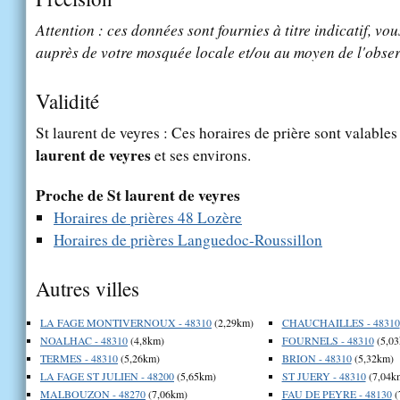
Attention : ces données sont fournies à titre indicatif, vou
auprès de votre mosquée locale et/ou au moyen de l'obser
Validité
St laurent de veyres : Ces horaires de prière sont valables
laurent de veyres
et ses environs.
Proche de St laurent de veyres
Horaires de prières 48 Lozère
Horaires de prières Languedoc-Roussillon
Autres villes
LA FAGE MONTIVERNOUX - 48310
(2,29km)
CHAUCHAILLES - 48310
NOALHAC - 48310
(4,8km)
FOURNELS - 48310
(5,03
TERMES - 48310
(5,26km)
BRION - 48310
(5,32km)
LA FAGE ST JULIEN - 48200
(5,65km)
ST JUERY - 48310
(7,04k
MALBOUZON - 48270
(7,06km)
FAU DE PEYRE - 48130
(