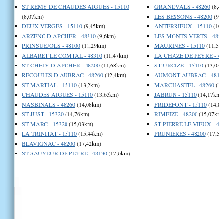
ST REMY DE CHAUDES AIGUES - 15110
GRANDVALS - 48260
(8,
(8,07km)
LES BESSONS - 48200
(9
DEUX VERGES - 15110
(9,45km)
ANTERRIEUX - 15110
(1
ARZENC D APCHER - 48310
(9,6km)
LES MONTS VERTS - 48
PRINSUEJOLS - 48100
(11,29km)
MAURINES - 15110
(11,5
ALBARET LE COMTAL - 48310
(11,47km)
LA CHAZE DE PEYRE - 
ST CHELY D APCHER - 48200
(11,68km)
ST URCIZE - 15110
(13,0
RECOULES D AUBRAC - 48260
(12,4km)
AUMONT AUBRAC - 481
ST MARTIAL - 15110
(13,2km)
MARCHASTEL - 48260
(
CHAUDES AIGUES - 15110
(13,63km)
JABRUN - 15110
(14,17k
NASBINALS - 48260
(14,08km)
FRIDEFONT - 15110
(14,
ST JUST - 15320
(14,76km)
RIMEIZE - 48200
(15,07k
ST MARC - 15320
(15,03km)
ST PIERRE LE VIEUX - 4
LA TRINITAT - 15110
(15,44km)
PRUNIERES - 48200
(17,
BLAVIGNAC - 48200
(17,42km)
ST SAUVEUR DE PEYRE - 48130
(17,6km)