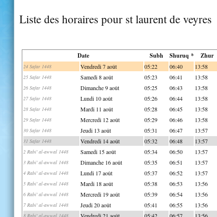
Liste des horaires pour st laurent de veyres
Date
Subh
Shuruq *
Zhur
Vendredi 7 août
05:22
06:40
13:58
24 Safar 1448
Samedi 8 août
05:23
06:41
13:58
25 Safar 1448
Dimanche 9 août
05:25
06:43
13:58
26 Safar 1448
Lundi 10 août
05:26
06:44
13:58
27 Safar 1448
Mardi 11 août
05:28
06:45
13:58
28 Safar 1448
Mercredi 12 août
05:29
06:46
13:58
29 Safar 1448
Jeudi 13 août
05:31
06:47
13:57
30 Safar 1448
Vendredi 14 août
05:32
06:48
13:57
31 Safar 1448
Samedi 15 août
05:34
06:50
13:57
2 Rabi' al-awwal 1448
Dimanche 16 août
05:35
06:51
13:57
3 Rabi' al-awwal 1448
Lundi 17 août
05:37
06:52
13:57
4 Rabi' al-awwal 1448
Mardi 18 août
05:38
06:53
13:56
5 Rabi' al-awwal 1448
Mercredi 19 août
05:39
06:54
13:56
6 Rabi' al-awwal 1448
Jeudi 20 août
05:41
06:55
13:56
7 Rabi' al-awwal 1448
Vendredi 21 août
05:42
06:57
13:56
8 Rabi' al-awwal 1448