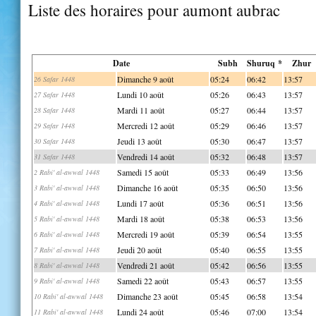
Liste des horaires pour aumont aubrac
Date
Subh
Shuruq *
Zhur
Dimanche 9 août
05:24
06:42
13:57
26 Safar 1448
Lundi 10 août
05:26
06:43
13:57
27 Safar 1448
Mardi 11 août
05:27
06:44
13:57
28 Safar 1448
Mercredi 12 août
05:29
06:46
13:57
29 Safar 1448
Jeudi 13 août
05:30
06:47
13:57
30 Safar 1448
Vendredi 14 août
05:32
06:48
13:57
31 Safar 1448
Samedi 15 août
05:33
06:49
13:56
2 Rabi' al-awwal 1448
Dimanche 16 août
05:35
06:50
13:56
3 Rabi' al-awwal 1448
Lundi 17 août
05:36
06:51
13:56
4 Rabi' al-awwal 1448
Mardi 18 août
05:38
06:53
13:56
5 Rabi' al-awwal 1448
Mercredi 19 août
05:39
06:54
13:55
6 Rabi' al-awwal 1448
Jeudi 20 août
05:40
06:55
13:55
7 Rabi' al-awwal 1448
Vendredi 21 août
05:42
06:56
13:55
8 Rabi' al-awwal 1448
Samedi 22 août
05:43
06:57
13:55
9 Rabi' al-awwal 1448
Dimanche 23 août
05:45
06:58
13:54
10 Rabi' al-awwal 1448
Lundi 24 août
05:46
07:00
13:54
11 Rabi' al-awwal 1448