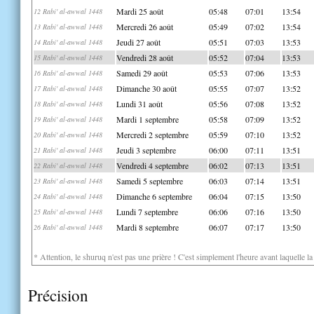
Mardi 25 août
05:48
07:01
13:54
12 Rabi' al-awwal 1448
Mercredi 26 août
05:49
07:02
13:54
13 Rabi' al-awwal 1448
Jeudi 27 août
05:51
07:03
13:53
14 Rabi' al-awwal 1448
Vendredi 28 août
05:52
07:04
13:53
15 Rabi' al-awwal 1448
Samedi 29 août
05:53
07:06
13:53
16 Rabi' al-awwal 1448
Dimanche 30 août
05:55
07:07
13:52
17 Rabi' al-awwal 1448
Lundi 31 août
05:56
07:08
13:52
18 Rabi' al-awwal 1448
Mardi 1 septembre
05:58
07:09
13:52
19 Rabi' al-awwal 1448
Mercredi 2 septembre
05:59
07:10
13:52
20 Rabi' al-awwal 1448
Jeudi 3 septembre
06:00
07:11
13:51
21 Rabi' al-awwal 1448
Vendredi 4 septembre
06:02
07:13
13:51
22 Rabi' al-awwal 1448
Samedi 5 septembre
06:03
07:14
13:51
23 Rabi' al-awwal 1448
Dimanche 6 septembre
06:04
07:15
13:50
24 Rabi' al-awwal 1448
Lundi 7 septembre
06:06
07:16
13:50
25 Rabi' al-awwal 1448
Mardi 8 septembre
06:07
07:17
13:50
26 Rabi' al-awwal 1448
* Attention, le shuruq n'est pas une prière ! C'est simplement l'heure avant laquelle l
Précision