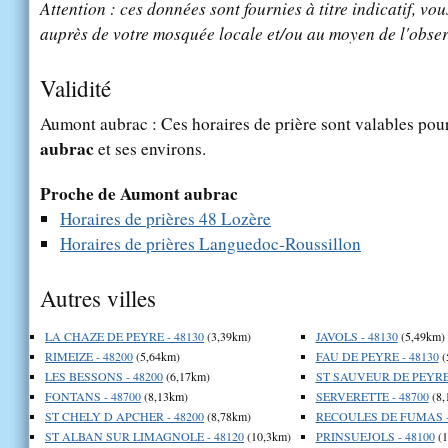
Attention : ces données sont fournies à titre indicatif, vou
auprès de votre mosquée locale et/ou au moyen de l'obser
Validité
Aumont aubrac : Ces horaires de prière sont valables pour
aubrac
et ses environs.
Proche de Aumont aubrac
Horaires de prières 48 Lozère
Horaires de prières Languedoc-Roussillon
Autres villes
LA CHAZE DE PEYRE - 48130
(3,39km)
JAVOLS - 48130
(5,49km)
RIMEIZE - 48200
(5,64km)
FAU DE PEYRE - 48130
(
LES BESSONS - 48200
(6,17km)
ST SAUVEUR DE PEYRE 
FONTANS - 48700
(8,13km)
SERVERETTE - 48700
(8,
ST CHELY D APCHER - 48200
(8,78km)
RECOULES DE FUMAS -
ST ALBAN SUR LIMAGNOLE - 48120
(10,3km)
PRINSUEJOLS - 48100
(1