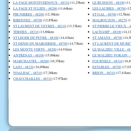
LA FAGE MONTIVERNOUX - 48310
(11,25km)
LE BUISSON - 48100
(11
LA FAGE ST JULIEN - 48200
(11,64km)
LES LAUBIES - 48700
(12
PRUNIERES - 48200
(12,38km)
ST GAL - 48700
(12,5km)
RIBENNES - 48700
(12,85km)
MALBOUZON - 48270
(1
ST LAURENT DE VEYRES - 48310
(13,33km)
ST PIERRE LE VIEUX - 4
TERMES - 48310
(13,86km)
LACHAMP - 48100
(14,1
ST LEGER DE PEYRE - 48100
(14,41km)
ST AMANS - 48700
(14,5
ST DENIS EN MARGERIDE - 48700
(14,73km)
ST LAURENT DE MURET 
LES MONTS VERTS - 48200
(14,91km)
LE MALZIEU VILLE - 48
ANTRENAS - 48100
(15,86km)
LE MALZIEU FORAIN - 
MARCHASTEL - 48260
(16,35km)
FOURNELS - 48310
(16,8
LAJO - 48120
(16,89km)
ESTABLES - 48700
(17,0
NOALHAC - 48310
(17,26km)
BRION - 48310
(17,41km)
CHAUCHAILLES - 48310
(17,97km)