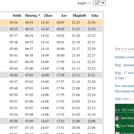
Angle
:
(?)
Subh
Shuruq *
Zhur
Asr
Maghrib
Isha
05:34
06:52
14:10
18:03
21:23
22:36
05:35
06:53
14:10
18:02
21:21
22:34
05:37
06:54
14:10
18:02
21:20
22:32
05:38
06:55
14:10
18:01
21:19
22:31
Article
05:40
06:57
14:10
18:00
21:17
22:29
05:41
06:58
14:09
18:00
21:16
22:27
Médine comme
05:43
06:59
14:09
17:59
21:14
22:25
Hajj : quelq
05:44
07:00
14:09
17:58
21:13
22:23
Hajj : 17 rai
05:46
07:01
14:09
17:58
21:11
22:21
le faire !
05:47
07:02
14:09
17:57
21:10
22:20
Des musulman
05:48
07:03
14:09
17:56
21:08
22:18
Musulman bl
05:50
07:05
14:08
17:55
21:06
22:16
2003-2013 – 
05:51
07:06
14:08
17:55
21:05
22:14
05:53
07:07
14:08
17:54
21:03
22:12
Le Guid
05:54
07:08
14:08
17:53
21:02
22:10
Sms4mus
05:56
07:09
14:07
17:52
21:00
22:08
La Citad
05:57
07:10
14:07
17:51
20:58
22:06
Calendri
05:59
07:12
14:07
17:50
20:57
22:04