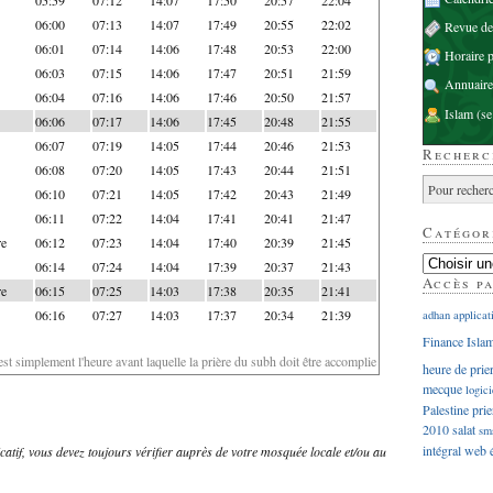
06:00
07:13
14:07
17:49
20:55
22:02
Revue d
06:01
07:14
14:06
17:48
20:53
22:00
Horaire p
06:03
07:15
14:06
17:47
20:51
21:59
Annuaire
06:04
07:16
14:06
17:46
20:50
21:57
Islam
(se
06:06
07:17
14:06
17:45
20:48
21:55
06:07
07:19
14:05
17:44
20:46
21:53
Recherc
06:08
07:20
14:05
17:43
20:44
21:51
06:10
07:21
14:05
17:42
20:43
21:49
06:11
07:22
14:04
17:41
20:41
21:47
Catégor
re
06:12
07:23
14:04
17:40
20:39
21:45
06:14
07:24
14:04
17:39
20:37
21:43
Accès p
re
06:15
07:25
14:03
17:38
20:35
21:41
06:16
07:27
14:03
17:37
20:34
21:39
adhan
applicat
Finance Isla
'est simplement l'heure avant laquelle la prière du subh doit être accomplie
heure de prie
mecque
logici
Palestine
prie
2010
salat
sm
intégral
web
dicatif, vous devez toujours vérifier auprès de votre mosquée locale et/ou au