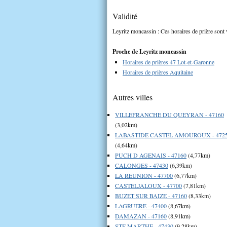
Validité
Leyritz moncassin : Ces horaires de prière sont 
Proche de Leyritz moncassin
Horaires de prières 47 Lot-et-Garonne
Horaires de prières Aquitaine
Autres villes
VILLEFRANCHE DU QUEYRAN - 47160
(3,02km)
LABASTIDE CASTEL AMOUROUX - 472
(4,64km)
PUCH D AGENAIS - 47160
(4,77km)
CALONGES - 47430
(6,39km)
LA REUNION - 47700
(6,77km)
CASTELJALOUX - 47700
(7,81km)
BUZET SUR BAIZE - 47160
(8,33km)
LAGRUERE - 47400
(8,67km)
DAMAZAN - 47160
(8,91km)
STE MARTHE - 47430
(9,28km)