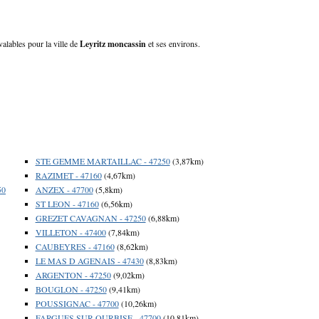
valables pour la ville de
Leyritz moncassin
et ses environs.
STE GEMME MARTAILLAC - 47250
(3,87km)
RAZIMET - 47160
(4,67km)
50
ANZEX - 47700
(5,8km)
ST LEON - 47160
(6,56km)
GREZET CAVAGNAN - 47250
(6,88km)
VILLETON - 47400
(7,84km)
CAUBEYRES - 47160
(8,62km)
LE MAS D AGENAIS - 47430
(8,83km)
ARGENTON - 47250
(9,02km)
BOUGLON - 47250
(9,41km)
POUSSIGNAC - 47700
(10,26km)
FARGUES SUR OURBISE - 47700
(10,81km)