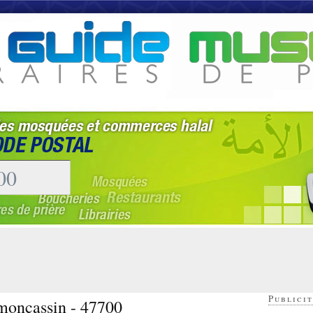
Publicit
 moncassin - 47700