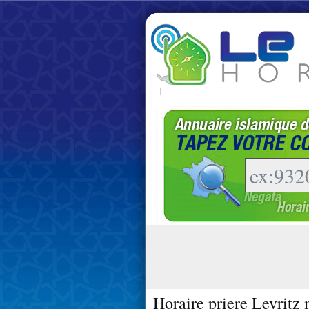
|
Horaire priere Leyritz