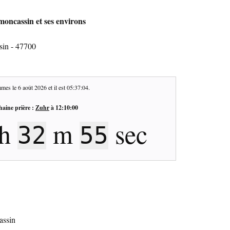
moncassin et ses environs
sin - 47700
mes le
6 août 2026
et il est
05:37:05
.
haine prière :
Zuhr
à
12:10:00
h
m
sec
32
54
assin