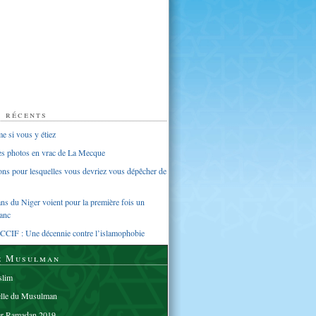
s récents
 si vous y étiez
ues photos en vrac de La Mecque
sons pour lesquelles vous devriez vous dépêcher de
s du Niger voient pour la première fois un
anc
CCIF : Une décennie contre l’islamophobie
e Musulman
lim
elle du Musulman
er Ramadan 2019