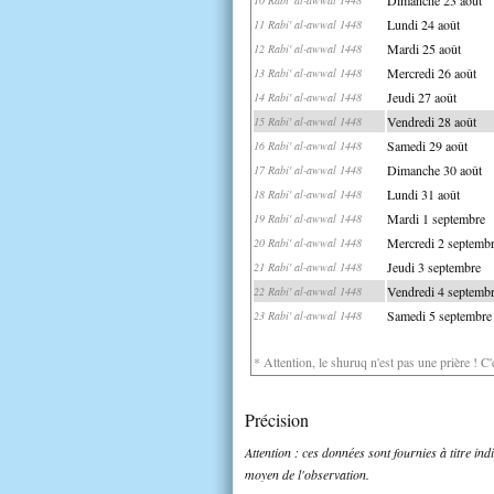
Lundi 24 août
11 Rabi' al-awwal 1448
Mardi 25 août
12 Rabi' al-awwal 1448
Mercredi 26 août
13 Rabi' al-awwal 1448
Jeudi 27 août
14 Rabi' al-awwal 1448
Vendredi 28 août
15 Rabi' al-awwal 1448
Samedi 29 août
16 Rabi' al-awwal 1448
Dimanche 30 août
17 Rabi' al-awwal 1448
Lundi 31 août
18 Rabi' al-awwal 1448
Mardi 1 septembre
19 Rabi' al-awwal 1448
Mercredi 2 septemb
20 Rabi' al-awwal 1448
Jeudi 3 septembre
21 Rabi' al-awwal 1448
Vendredi 4 septemb
22 Rabi' al-awwal 1448
Samedi 5 septembre
23 Rabi' al-awwal 1448
* Attention, le shuruq n'est pas une prière ! C
Précision
Attention : ces données sont fournies à titre in
moyen de l'observation.