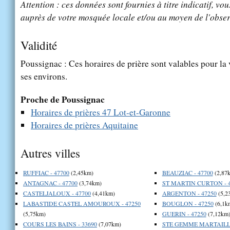
Attention : ces données sont fournies à titre indicatif, vou
auprès de votre mosquée locale et/ou au moyen de l'obser
Validité
Poussignac : Ces horaires de prière sont valables pour la 
ses environs.
Proche de Poussignac
Horaires de prières 47 Lot-et-Garonne
Horaires de prières Aquitaine
Autres villes
RUFFIAC - 47700
(2,45km)
BEAUZIAC - 47700
(2,87
ANTAGNAC - 47700
(3,74km)
ST MARTIN CURTON - 4
CASTELJALOUX - 47700
(4,41km)
ARGENTON - 47250
(5,2
LABASTIDE CASTEL AMOUROUX - 47250
BOUGLON - 47250
(6,1k
(5,75km)
GUERIN - 47250
(7,12km
COURS LES BAINS - 33690
(7,07km)
STE GEMME MARTAILLA