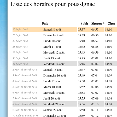
Liste des horaires pour poussignac
Date
Subh
Shuruq *
Zhur
Samedi 8 août
05:37
06:55
14:10
25 Safar 1448
Dimanche 9 août
05:39
06:56
14:10
26 Safar 1448
Lundi 10 août
05:40
06:57
14:10
27 Safar 1448
Mardi 11 août
05:42
06:58
14:10
28 Safar 1448
Mercredi 12 août
05:43
06:59
14:10
29 Safar 1448
Jeudi 13 août
05:45
07:01
14:10
30 Safar 1448
Vendredi 14 août
05:46
07:02
14:09
31 Safar 1448
Samedi 15 août
05:47
07:03
14:09
2 Rabi' al-awwal 1448
Dimanche 16 août
05:49
07:04
14:09
3 Rabi' al-awwal 1448
Lundi 17 août
05:50
07:05
14:09
4 Rabi' al-awwal 1448
Mardi 18 août
05:52
07:06
14:09
5 Rabi' al-awwal 1448
Mercredi 19 août
05:53
07:07
14:08
6 Rabi' al-awwal 1448
Jeudi 20 août
05:55
07:09
14:08
7 Rabi' al-awwal 1448
Vendredi 21 août
05:56
07:10
14:08
8 Rabi' al-awwal 1448
Samedi 22 août
05:58
07:11
14:08
9 Rabi' al-awwal 1448
Dimanche 23 août
05:59
07:12
14:07
10 Rabi' al-awwal 1448