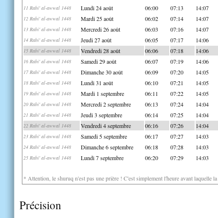
Lundi 24 août
06:00
07:13
14:07
11 Rabi' al-awwal 1448
Mardi 25 août
06:02
07:14
14:07
12 Rabi' al-awwal 1448
Mercredi 26 août
06:03
07:16
14:07
13 Rabi' al-awwal 1448
Jeudi 27 août
06:05
07:17
14:06
14 Rabi' al-awwal 1448
Vendredi 28 août
06:06
07:18
14:06
15 Rabi' al-awwal 1448
Samedi 29 août
06:07
07:19
14:06
16 Rabi' al-awwal 1448
Dimanche 30 août
06:09
07:20
14:05
17 Rabi' al-awwal 1448
Lundi 31 août
06:10
07:21
14:05
18 Rabi' al-awwal 1448
Mardi 1 septembre
06:11
07:22
14:05
19 Rabi' al-awwal 1448
Mercredi 2 septembre
06:13
07:24
14:04
20 Rabi' al-awwal 1448
Jeudi 3 septembre
06:14
07:25
14:04
21 Rabi' al-awwal 1448
Vendredi 4 septembre
06:16
07:26
14:04
22 Rabi' al-awwal 1448
Samedi 5 septembre
06:17
07:27
14:03
23 Rabi' al-awwal 1448
Dimanche 6 septembre
06:18
07:28
14:03
24 Rabi' al-awwal 1448
Lundi 7 septembre
06:20
07:29
14:03
25 Rabi' al-awwal 1448
* Attention, le shuruq n'est pas une prière ! C'est simplement l'heure avant laquelle l
Précision