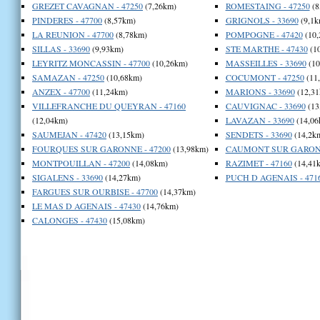
GREZET CAVAGNAN - 47250
(7,26km)
ROMESTAING - 47250
(8
PINDERES - 47700
(8,57km)
GRIGNOLS - 33690
(9,1k
LA REUNION - 47700
(8,78km)
POMPOGNE - 47420
(10,
SILLAS - 33690
(9,93km)
STE MARTHE - 47430
(1
LEYRITZ MONCASSIN - 47700
(10,26km)
MASSEILLES - 33690
(10
SAMAZAN - 47250
(10,68km)
COCUMONT - 47250
(11
ANZEX - 47700
(11,24km)
MARIONS - 33690
(12,31
VILLEFRANCHE DU QUEYRAN - 47160
CAUVIGNAC - 33690
(13
(12,04km)
LAVAZAN - 33690
(14,06
SAUMEJAN - 47420
(13,15km)
SENDETS - 33690
(14,2k
FOURQUES SUR GARONNE - 47200
(13,98km)
CAUMONT SUR GARONN
MONTPOUILLAN - 47200
(14,08km)
RAZIMET - 47160
(14,41
SIGALENS - 33690
(14,27km)
PUCH D AGENAIS - 471
FARGUES SUR OURBISE - 47700
(14,37km)
LE MAS D AGENAIS - 47430
(14,76km)
CALONGES - 47430
(15,08km)