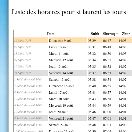
Liste des horaires pour st laurent les tours
Date
Subh
Shuruq *
Zhur
Dimanche 9 août
05:29
06:47
14:03
26 Safar 1448
Lundi 10 août
05:31
06:48
14:03
27 Safar 1448
Mardi 11 août
05:32
06:50
14:03
28 Safar 1448
Mercredi 12 août
05:34
06:51
14:02
29 Safar 1448
Jeudi 13 août
05:35
06:52
14:02
30 Safar 1448
Vendredi 14 août
05:37
06:53
14:02
31 Safar 1448
Samedi 15 août
05:38
06:54
14:02
2 Rabi' al-awwal 1448
Dimanche 16 août
05:40
06:55
14:02
3 Rabi' al-awwal 1448
Lundi 17 août
05:41
06:57
14:01
4 Rabi' al-awwal 1448
Mardi 18 août
05:43
06:58
14:01
5 Rabi' al-awwal 1448
Mercredi 19 août
05:44
06:59
14:01
6 Rabi' al-awwal 1448
Jeudi 20 août
05:46
07:00
14:01
7 Rabi' al-awwal 1448
Vendredi 21 août
05:47
07:01
14:01
8 Rabi' al-awwal 1448
Samedi 22 août
05:48
07:03
14:00
9 Rabi' al-awwal 1448
Dimanche 23 août
05:50
07:04
14:00
10 Rabi' al-awwal 1448