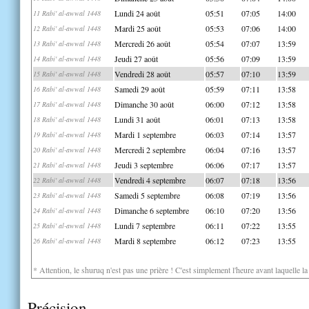
Lundi 24 août
05:51
07:05
14:00
11 Rabi' al-awwal 1448
Mardi 25 août
05:53
07:06
14:00
12 Rabi' al-awwal 1448
Mercredi 26 août
05:54
07:07
13:59
13 Rabi' al-awwal 1448
Jeudi 27 août
05:56
07:09
13:59
14 Rabi' al-awwal 1448
Vendredi 28 août
05:57
07:10
13:59
15 Rabi' al-awwal 1448
Samedi 29 août
05:59
07:11
13:58
16 Rabi' al-awwal 1448
Dimanche 30 août
06:00
07:12
13:58
17 Rabi' al-awwal 1448
Lundi 31 août
06:01
07:13
13:58
18 Rabi' al-awwal 1448
Mardi 1 septembre
06:03
07:14
13:57
19 Rabi' al-awwal 1448
Mercredi 2 septembre
06:04
07:16
13:57
20 Rabi' al-awwal 1448
Jeudi 3 septembre
06:06
07:17
13:57
21 Rabi' al-awwal 1448
Vendredi 4 septembre
06:07
07:18
13:56
22 Rabi' al-awwal 1448
Samedi 5 septembre
06:08
07:19
13:56
23 Rabi' al-awwal 1448
Dimanche 6 septembre
06:10
07:20
13:56
24 Rabi' al-awwal 1448
Lundi 7 septembre
06:11
07:22
13:55
25 Rabi' al-awwal 1448
Mardi 8 septembre
06:12
07:23
13:55
26 Rabi' al-awwal 1448
* Attention, le shuruq n'est pas une prière ! C'est simplement l'heure avant laquelle l
Précision