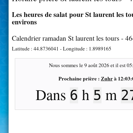
Les heures de salat pour St laurent les tou
environs
Calendrier ramadan St laurent les tours - 4
Latitude :
44.8736041
- Longitude :
1.8989165
Nous sommes le
9 août 2026
et il est
05
Prochaine prière :
Zuhr
à
12:03:
Dans
h
m
6
5
2