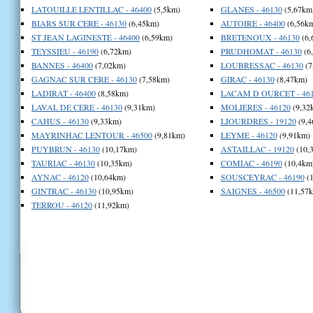
LATOUILLE LENTILLAC - 46400
(5,5km)
GLANES - 46130
(5,67km
BIARS SUR CERE - 46130
(6,45km)
AUTOIRE - 46400
(6,56k
ST JEAN LAGINESTE - 46400
(6,59km)
BRETENOUX - 46130
(6,
TEYSSIEU - 46190
(6,72km)
PRUDHOMAT - 46130
(6
BANNES - 46400
(7,02km)
LOUBRESSAC - 46130
(7
GAGNAC SUR CERE - 46130
(7,58km)
GIRAC - 46130
(8,47km)
LADIRAT - 46400
(8,58km)
LACAM D OURCET - 46
LAVAL DE CERE - 46130
(9,31km)
MOLIERES - 46120
(9,32
CAHUS - 46130
(9,33km)
LIOURDRES - 19120
(9,4
MAYRINHAC LENTOUR - 46500
(9,81km)
LEYME - 46120
(9,91km)
PUYBRUN - 46130
(10,17km)
ASTAILLAC - 19120
(10,
TAURIAC - 46130
(10,35km)
COMIAC - 46190
(10,4km
AYNAC - 46120
(10,64km)
SOUSCEYRAC - 46190
(1
GINTRAC - 46130
(10,95km)
SAIGNES - 46500
(11,57
TERROU - 46120
(11,92km)