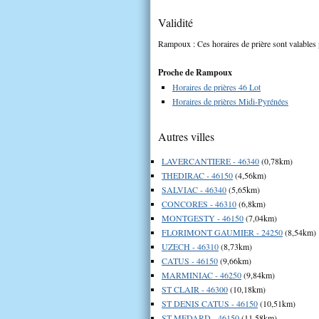
Validité
Rampoux : Ces horaires de prière sont valables 
Proche de Rampoux
Horaires de prières 46 Lot
Horaires de prières Midi-Pyrénées
Autres villes
LAVERCANTIERE - 46340
(0,78km)
THEDIRAC - 46150
(4,56km)
SALVIAC - 46340
(5,65km)
CONCORES - 46310
(6,8km)
MONTGESTY - 46150
(7,04km)
FLORIMONT GAUMIER - 24250
(8,54km)
UZECH - 46310
(8,73km)
CATUS - 46150
(9,66km)
MARMINIAC - 46250
(9,84km)
ST CLAIR - 46300
(10,18km)
ST DENIS CATUS - 46150
(10,51km)
ST MEDARD - 46150
(11,58km)