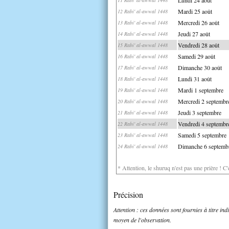
Mardi 25 août
12 Rabi' al-awwal 1448
Mercredi 26 août
13 Rabi' al-awwal 1448
Jeudi 27 août
14 Rabi' al-awwal 1448
Vendredi 28 août
15 Rabi' al-awwal 1448
Samedi 29 août
16 Rabi' al-awwal 1448
Dimanche 30 août
17 Rabi' al-awwal 1448
Lundi 31 août
18 Rabi' al-awwal 1448
Mardi 1 septembre
19 Rabi' al-awwal 1448
Mercredi 2 septembr
20 Rabi' al-awwal 1448
Jeudi 3 septembre
21 Rabi' al-awwal 1448
Vendredi 4 septembr
22 Rabi' al-awwal 1448
Samedi 5 septembre
23 Rabi' al-awwal 1448
Dimanche 6 septemb
24 Rabi' al-awwal 1448
* Attention, le shuruq n'est pas une prière ! C
Précision
Attention : ces données sont fournies à titre in
moyen de l'observation.