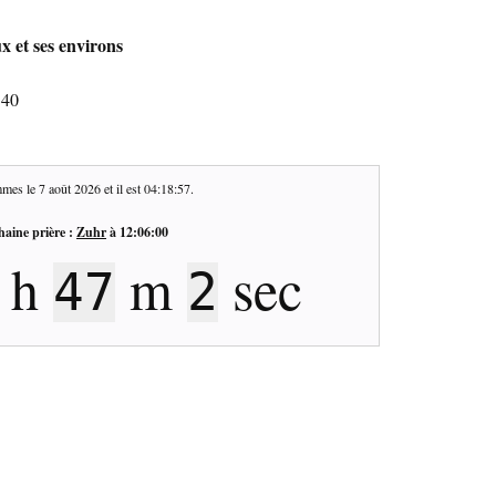
 et ses environs
340
mes le
7 août 2026
et il est
04:18:57
.
haine prière :
Zuhr
à
12:06:00
h
m
sec
47
2