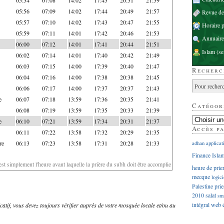
05:56
07:09
14:02
17:44
20:49
21:57
Revue d
05:57
07:10
14:02
17:43
20:47
21:55
Horaire p
05:59
07:11
14:01
17:42
20:46
21:53
Annuaire
06:00
07:12
14:01
17:41
20:44
21:51
Islam
(se
06:02
07:14
14:01
17:40
20:42
21:49
06:03
07:15
14:00
17:39
20:40
21:47
Recherc
06:04
07:16
14:00
17:38
20:38
21:45
06:06
07:17
14:00
17:37
20:37
21:43
e
06:07
07:18
13:59
17:36
20:35
21:41
Catégor
06:08
07:19
13:59
17:35
20:33
21:39
e
06:10
07:21
13:59
17:34
20:31
21:37
Accès p
06:11
07:22
13:58
17:32
20:29
21:35
re
06:13
07:23
13:58
17:31
20:28
21:33
adhan
applicat
Finance Isla
'est simplement l'heure avant laquelle la prière du subh doit être accomplie
heure de prie
mecque
logici
Palestine
prie
2010
salat
sm
intégral
web
dicatif, vous devez toujours vérifier auprès de votre mosquée locale et/ou au