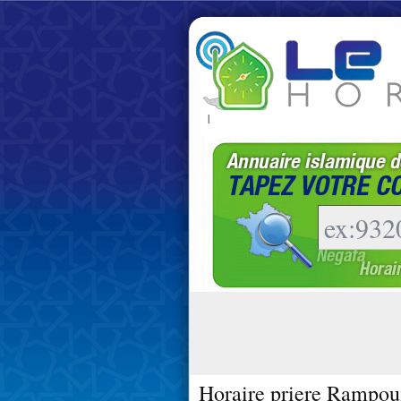
|
Horaire priere Rampou