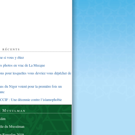
s récents
 si vous y étiez
ues photos en vrac de La Mecque
sons pour lesquelles vous devriez vous dépêcher de
s du Niger voient pour la première fois un
anc
CCIF : Une décennie contre l’islamophobie
e Musulman
lim
elle du Musulman
er Ramadan 2019