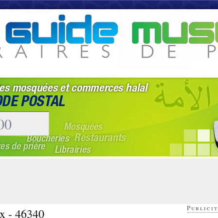
Publicit
x - 46340