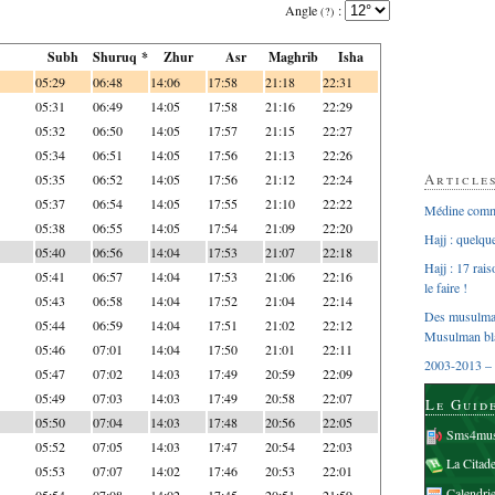
Angle
:
(?)
Subh
Shuruq *
Zhur
Asr
Maghrib
Isha
05:29
06:48
14:06
17:58
21:18
22:31
05:31
06:49
14:05
17:58
21:16
22:29
05:32
06:50
14:05
17:57
21:15
22:27
05:34
06:51
14:05
17:56
21:13
22:26
Article
05:35
06:52
14:05
17:56
21:12
22:24
05:37
06:54
14:05
17:55
21:10
22:22
Médine comme
05:38
06:55
14:05
17:54
21:09
22:20
Hajj : quelq
05:40
06:56
14:04
17:53
21:07
22:18
Hajj : 17 rai
05:41
06:57
14:04
17:53
21:06
22:16
le faire !
05:43
06:58
14:04
17:52
21:04
22:14
Des musulman
05:44
06:59
14:04
17:51
21:02
22:12
Musulman bl
05:46
07:01
14:04
17:50
21:01
22:11
2003-2013 – 
05:47
07:02
14:03
17:49
20:59
22:09
05:49
07:03
14:03
17:49
20:58
22:07
Le Guid
05:50
07:04
14:03
17:48
20:56
22:05
Sms4mus
05:52
07:05
14:03
17:47
20:54
22:03
La Citad
05:53
07:07
14:02
17:46
20:53
22:01
Calendri
05:54
07:08
14:02
17:45
20:51
21:59