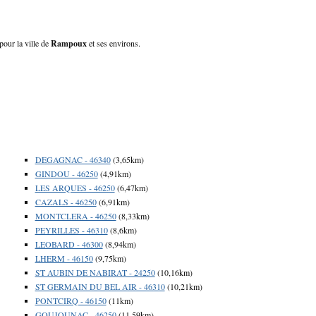
pour la ville de
Rampoux
et ses environs.
DEGAGNAC - 46340
(3,65km)
GINDOU - 46250
(4,91km)
LES ARQUES - 46250
(6,47km)
CAZALS - 46250
(6,91km)
MONTCLERA - 46250
(8,33km)
PEYRILLES - 46310
(8,6km)
LEOBARD - 46300
(8,94km)
LHERM - 46150
(9,75km)
ST AUBIN DE NABIRAT - 24250
(10,16km)
ST GERMAIN DU BEL AIR - 46310
(10,21km)
PONTCIRQ - 46150
(11km)
GOUJOUNAC - 46250
(11,59km)