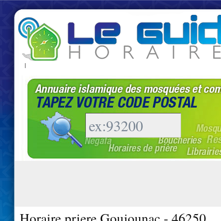
|
Horaire priere Goujounac - 46250