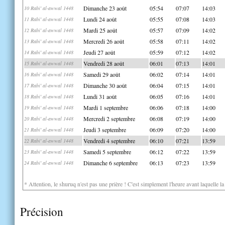
Dimanche 23 août
05:54
07:07
14:03
10 Rabi' al-awwal 1448
Lundi 24 août
05:55
07:08
14:03
11 Rabi' al-awwal 1448
Mardi 25 août
05:57
07:09
14:02
12 Rabi' al-awwal 1448
Mercredi 26 août
05:58
07:11
14:02
13 Rabi' al-awwal 1448
Jeudi 27 août
05:59
07:12
14:02
14 Rabi' al-awwal 1448
Vendredi 28 août
06:01
07:13
14:01
15 Rabi' al-awwal 1448
Samedi 29 août
06:02
07:14
14:01
16 Rabi' al-awwal 1448
Dimanche 30 août
06:04
07:15
14:01
17 Rabi' al-awwal 1448
Lundi 31 août
06:05
07:16
14:01
18 Rabi' al-awwal 1448
Mardi 1 septembre
06:06
07:18
14:00
19 Rabi' al-awwal 1448
Mercredi 2 septembre
06:08
07:19
14:00
20 Rabi' al-awwal 1448
Jeudi 3 septembre
06:09
07:20
14:00
21 Rabi' al-awwal 1448
Vendredi 4 septembre
06:10
07:21
13:59
22 Rabi' al-awwal 1448
Samedi 5 septembre
06:12
07:22
13:59
23 Rabi' al-awwal 1448
Dimanche 6 septembre
06:13
07:23
13:59
24 Rabi' al-awwal 1448
* Attention, le shuruq n'est pas une prière ! C'est simplement l'heure avant laquelle l
Précision