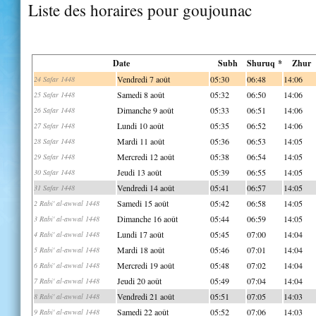
Liste des horaires pour goujounac
Date
Subh
Shuruq *
Zhur
Vendredi 7 août
05:30
06:48
14:06
24 Safar 1448
Samedi 8 août
05:32
06:50
14:06
25 Safar 1448
Dimanche 9 août
05:33
06:51
14:06
26 Safar 1448
Lundi 10 août
05:35
06:52
14:06
27 Safar 1448
Mardi 11 août
05:36
06:53
14:05
28 Safar 1448
Mercredi 12 août
05:38
06:54
14:05
29 Safar 1448
Jeudi 13 août
05:39
06:55
14:05
30 Safar 1448
Vendredi 14 août
05:41
06:57
14:05
31 Safar 1448
Samedi 15 août
05:42
06:58
14:05
2 Rabi' al-awwal 1448
Dimanche 16 août
05:44
06:59
14:05
3 Rabi' al-awwal 1448
Lundi 17 août
05:45
07:00
14:04
4 Rabi' al-awwal 1448
Mardi 18 août
05:46
07:01
14:04
5 Rabi' al-awwal 1448
Mercredi 19 août
05:48
07:02
14:04
6 Rabi' al-awwal 1448
Jeudi 20 août
05:49
07:04
14:04
7 Rabi' al-awwal 1448
Vendredi 21 août
05:51
07:05
14:03
8 Rabi' al-awwal 1448
Samedi 22 août
05:52
07:06
14:03
9 Rabi' al-awwal 1448