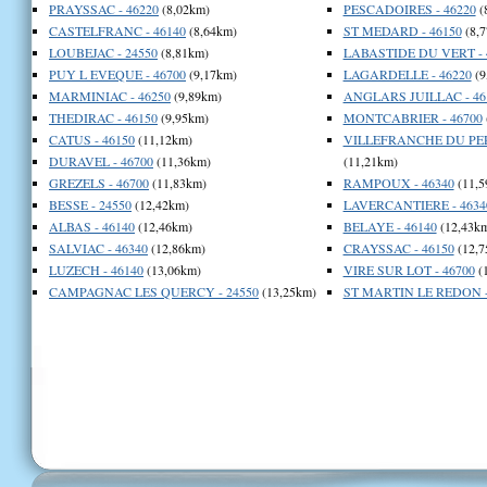
PRAYSSAC - 46220
(8,02km)
PESCADOIRES - 46220
(
CASTELFRANC - 46140
(8,64km)
ST MEDARD - 46150
(8,
LOUBEJAC - 24550
(8,81km)
LABASTIDE DU VERT - 
PUY L EVEQUE - 46700
(9,17km)
LAGARDELLE - 46220
(9
MARMINIAC - 46250
(9,89km)
ANGLARS JUILLAC - 46
THEDIRAC - 46150
(9,95km)
MONTCABRIER - 46700
CATUS - 46150
(11,12km)
VILLEFRANCHE DU PER
DURAVEL - 46700
(11,36km)
(11,21km)
GREZELS - 46700
(11,83km)
RAMPOUX - 46340
(11,5
BESSE - 24550
(12,42km)
LAVERCANTIERE - 4634
ALBAS - 46140
(12,46km)
BELAYE - 46140
(12,43k
SALVIAC - 46340
(12,86km)
CRAYSSAC - 46150
(12,7
LUZECH - 46140
(13,06km)
VIRE SUR LOT - 46700
(
CAMPAGNAC LES QUERCY - 24550
(13,25km)
ST MARTIN LE REDON -