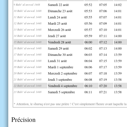
Samedi 22 août
05:52
07:05
14:02
9 Rabi' al-awwal 1448
Dimanche 23 août
05:53
07:06
14:01
10 Rabi' al-awwal 1448
Lundi 24 août
05:55
07:07
14:01
11 Rabi' al-awwal 1448
Mardi 25 août
05:56
07:09
14:01
12 Rabi' al-awwal 1448
Mercredi 26 août
05:57
07:10
14:01
13 Rabi' al-awwal 1448
Jeudi 27 août
05:59
07:11
14:00
14 Rabi' al-awwal 1448
Vendredi 28 août
06:00
07:12
14:00
15 Rabi' al-awwal 1448
Samedi 29 août
06:02
07:13
14:00
16 Rabi' al-awwal 1448
Dimanche 30 août
06:03
07:14
13:59
17 Rabi' al-awwal 1448
Lundi 31 août
06:04
07:15
13:59
18 Rabi' al-awwal 1448
Mardi 1 septembre
06:06
07:17
13:59
19 Rabi' al-awwal 1448
Mercredi 2 septembre
06:07
07:18
13:59
20 Rabi' al-awwal 1448
Jeudi 3 septembre
06:08
07:19
13:58
21 Rabi' al-awwal 1448
Vendredi 4 septembre
06:10
07:20
13:58
22 Rabi' al-awwal 1448
Samedi 5 septembre
06:11
07:21
13:58
23 Rabi' al-awwal 1448
* Attention, le shuruq n'est pas une prière ! C'est simplement l'heure avant laquelle l
Précision