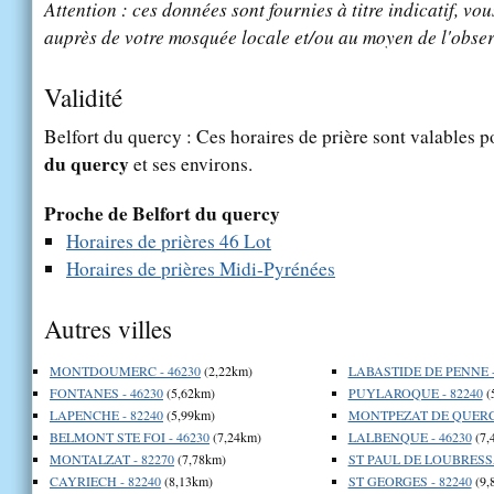
Attention : ces données sont fournies à titre indicatif, vou
auprès de votre mosquée locale et/ou au moyen de l'obser
Validité
Belfort du quercy : Ces horaires de prière sont valables p
du quercy
et ses environs.
Proche de Belfort du quercy
Horaires de prières 46 Lot
Horaires de prières Midi-Pyrénées
Autres villes
MONTDOUMERC - 46230
(2,22km)
LABASTIDE DE PENNE -
FONTANES - 46230
(5,62km)
PUYLAROQUE - 82240
(
LAPENCHE - 82240
(5,99km)
MONTPEZAT DE QUERCY
BELMONT STE FOI - 46230
(7,24km)
LALBENQUE - 46230
(7,
MONTALZAT - 82270
(7,78km)
ST PAUL DE LOUBRESSA
CAYRIECH - 82240
(8,13km)
ST GEORGES - 82240
(9,