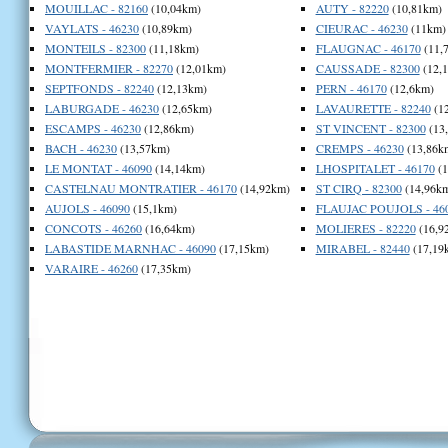
MOUILLAC - 82160
(10,04km)
AUTY - 82220
(10,81km)
VAYLATS - 46230
(10,89km)
CIEURAC - 46230
(11km)
MONTEILS - 82300
(11,18km)
FLAUGNAC - 46170
(11,
MONTFERMIER - 82270
(12,01km)
CAUSSADE - 82300
(12,
SEPTFONDS - 82240
(12,13km)
PERN - 46170
(12,6km)
LABURGADE - 46230
(12,65km)
LAVAURETTE - 82240
(1
ESCAMPS - 46230
(12,86km)
ST VINCENT - 82300
(13
BACH - 46230
(13,57km)
CREMPS - 46230
(13,86k
LE MONTAT - 46090
(14,14km)
LHOSPITALET - 46170
(1
CASTELNAU MONTRATIER - 46170
(14,92km)
ST CIRQ - 82300
(14,96k
AUJOLS - 46090
(15,1km)
FLAUJAC POUJOLS - 46
CONCOTS - 46260
(16,64km)
MOLIERES - 82220
(16,9
LABASTIDE MARNHAC - 46090
(17,15km)
MIRABEL - 82440
(17,19
VARAIRE - 46260
(17,35km)