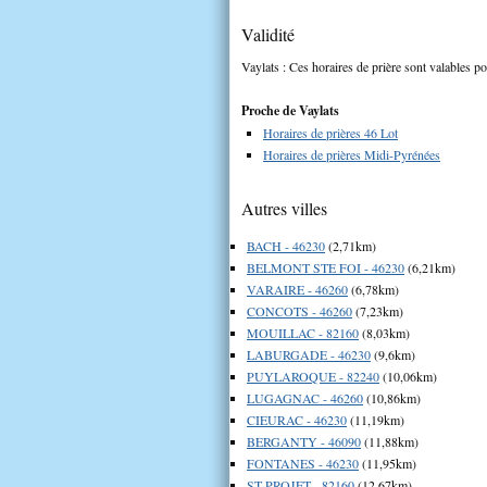
Validité
Vaylats : Ces horaires de prière sont valables po
Proche de Vaylats
Horaires de prières 46 Lot
Horaires de prières Midi-Pyrénées
Autres villes
BACH - 46230
(2,71km)
BELMONT STE FOI - 46230
(6,21km)
VARAIRE - 46260
(6,78km)
CONCOTS - 46260
(7,23km)
MOUILLAC - 82160
(8,03km)
LABURGADE - 46230
(9,6km)
PUYLAROQUE - 82240
(10,06km)
LUGAGNAC - 46260
(10,86km)
CIEURAC - 46230
(11,19km)
BERGANTY - 46090
(11,88km)
FONTANES - 46230
(11,95km)
ST PROJET - 82160
(12,67km)