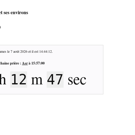
t ses environs
0
mes le
7 août 2026
et il est
14:44:13
.
haine prière :
Asr
à
15:57:00
h
m
sec
12
46