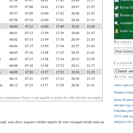
05:55
07:08
14:01
17:43
20:47
21:55
Revue d
05:57
07:09
14:00
17:42
20:46
21:53
Horaire p
05:58
07:10
14:00
17:41
20:44
21:51
Annuaire
06:00
07:12
14:00
17:40
20:42
21:49
Islam
(se
06:01
07:13
13:59
17:39
20:40
21:47
06:02
07:14
13:59
17:38
20:39
21:45
Recherc
06:04
07:15
13:59
17:36
20:37
21:43
06:05
07:16
13:58
17:35
20:35
21:41
e
06:07
07:17
13:58
17:34
20:33
21:39
Catégor
06:08
07:18
13:58
17:33
20:31
21:37
e
06:09
07:20
13:57
17:32
20:30
21:35
Accès p
06:11
07:21
13:57
17:31
20:28
21:33
re
06:12
07:22
13:57
17:30
20:26
21:31
adhan
applicat
Finance Isla
'est simplement l'heure avant laquelle la prière du subh doit être accomplie
heure de prie
mecque
logici
Palestine
prie
2010
salat
sm
intégral
web
dicatif, vous devez toujours vérifier auprès de votre mosquée locale et/ou au