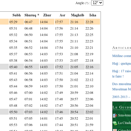
Angle
:
(?)
Subh
Shuruq *
Zhur
Asr
Maghrib
Isha
05:29
06:47
14:04
17:57
21:16
22:28
05:31
06:48
14:04
17:56
21:14
22:26
05:32
06:50
14:04
17:55
21:13
22:25
05:34
06:51
14:04
17:55
21:11
22:23
Article
05:35
06:52
14:04
17:54
21:10
22:21
05:37
06:53
14:03
17:53
21:08
22:19
Médine comme
05:38
06:54
14:03
17:53
21:07
22:18
Hajj : quelq
05:40
06:55
14:03
17:52
21:05
22:16
Hajj : 17 rai
05:41
06:56
14:03
17:51
21:04
22:14
le faire !
05:43
06:58
14:03
17:50
21:02
22:12
Des musulman
05:44
06:59
14:03
17:50
21:01
22:10
Musulman bl
05:46
07:00
14:02
17:49
20:59
22:08
2003-2013 – 
05:47
07:01
14:02
17:48
20:57
22:06
05:48
07:02
14:02
17:47
20:56
22:04
Le Guid
05:50
07:03
14:02
17:46
20:54
22:02
Sms4mus
05:51
07:05
14:01
17:45
20:52
22:01
La Citad
05:53
07:06
14:01
17:44
20:51
21:59
Calendri
05:54
07:07
14:01
17:43
20:49
21:57