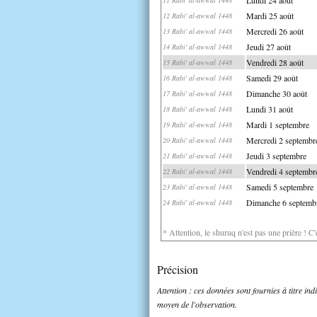
Mardi 25 août
12 Rabi' al-awwal 1448
Mercredi 26 août
13 Rabi' al-awwal 1448
Jeudi 27 août
14 Rabi' al-awwal 1448
Vendredi 28 août
15 Rabi' al-awwal 1448
Samedi 29 août
16 Rabi' al-awwal 1448
Dimanche 30 août
17 Rabi' al-awwal 1448
Lundi 31 août
18 Rabi' al-awwal 1448
Mardi 1 septembre
19 Rabi' al-awwal 1448
Mercredi 2 septembr
20 Rabi' al-awwal 1448
Jeudi 3 septembre
21 Rabi' al-awwal 1448
Vendredi 4 septembr
22 Rabi' al-awwal 1448
Samedi 5 septembre
23 Rabi' al-awwal 1448
Dimanche 6 septemb
24 Rabi' al-awwal 1448
* Attention, le shuruq n'est pas une prière ! C
Précision
Attention : ces données sont fournies à titre in
moyen de l'observation.