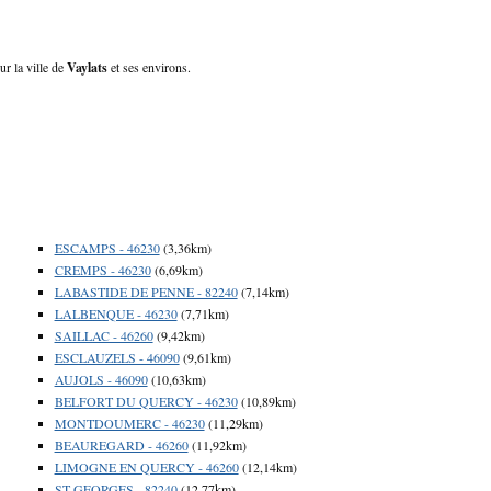
ur la ville de
Vaylats
et ses environs.
ESCAMPS - 46230
(3,36km)
CREMPS - 46230
(6,69km)
LABASTIDE DE PENNE - 82240
(7,14km)
LALBENQUE - 46230
(7,71km)
SAILLAC - 46260
(9,42km)
ESCLAUZELS - 46090
(9,61km)
AUJOLS - 46090
(10,63km)
BELFORT DU QUERCY - 46230
(10,89km)
MONTDOUMERC - 46230
(11,29km)
BEAUREGARD - 46260
(11,92km)
LIMOGNE EN QUERCY - 46260
(12,14km)
ST GEORGES - 82240
(12,77km)