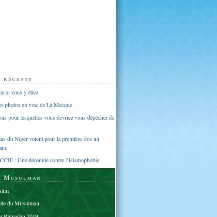
s récents
 si vous y étiez
ues photos en vrac de La Mecque
sons pour lesquelles vous devriez vous dépêcher de
s du Niger voient pour la première fois un
anc
CCIF : Une décennie contre l’islamophobie
e Musulman
lim
elle du Musulman
er Ramadan 2019