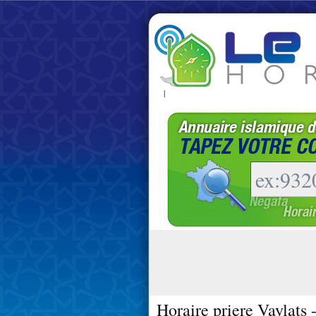
|
Horaire priere Vaylats 