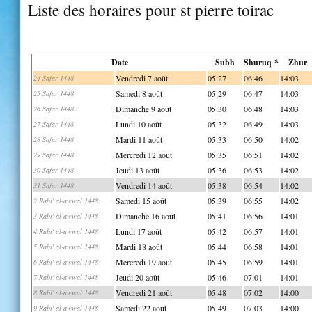
Liste des horaires pour st pierre toirac
Date
Subh
Shuruq *
Zhur
Vendredi 7 août
05:27
06:46
14:03
24 Safar 1448
Samedi 8 août
05:29
06:47
14:03
25 Safar 1448
Dimanche 9 août
05:30
06:48
14:03
26 Safar 1448
Lundi 10 août
05:32
06:49
14:03
27 Safar 1448
Mardi 11 août
05:33
06:50
14:02
28 Safar 1448
Mercredi 12 août
05:35
06:51
14:02
29 Safar 1448
Jeudi 13 août
05:36
06:53
14:02
30 Safar 1448
Vendredi 14 août
05:38
06:54
14:02
31 Safar 1448
Samedi 15 août
05:39
06:55
14:02
2 Rabi' al-awwal 1448
Dimanche 16 août
05:41
06:56
14:01
3 Rabi' al-awwal 1448
Lundi 17 août
05:42
06:57
14:01
4 Rabi' al-awwal 1448
Mardi 18 août
05:44
06:58
14:01
5 Rabi' al-awwal 1448
Mercredi 19 août
05:45
06:59
14:01
6 Rabi' al-awwal 1448
Jeudi 20 août
05:46
07:01
14:01
7 Rabi' al-awwal 1448
Vendredi 21 août
05:48
07:02
14:00
8 Rabi' al-awwal 1448
Samedi 22 août
05:49
07:03
14:00
9 Rabi' al-awwal 1448