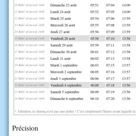
Dimanche 23 août
05:51
07:04
14:00
10 Rabi' al-awwal 1448
Lundi 24 août
05:52
07:05
14:00
11 Rabi' al-awwal 1448
Mardi 25 août
05:54
07:06
13:59
12 Rabi' al-awwal 1448
Mercredi 26 août
05:55
07:08
13:59
13 Rabi' al-awwal 1448
Jeudi 27 août
05:56
07:09
13:59
14 Rabi' al-awwal 1448
Vendredi 28 août
05:58
07:10
13:58
15 Rabi' al-awwal 1448
Samedi 29 août
05:59
07:11
13:58
16 Rabi' al-awwal 1448
Dimanche 30 août
06:01
07:12
13:58
17 Rabi' al-awwal 1448
Lundi 31 août
06:02
07:13
13:58
18 Rabi' al-awwal 1448
Mardi 1 septembre
06:03
07:15
13:57
19 Rabi' al-awwal 1448
Mercredi 2 septembre
06:05
07:16
13:57
20 Rabi' al-awwal 1448
Jeudi 3 septembre
06:06
07:17
13:57
21 Rabi' al-awwal 1448
Vendredi 4 septembre
06:08
07:18
13:56
22 Rabi' al-awwal 1448
Samedi 5 septembre
06:09
07:19
13:56
23 Rabi' al-awwal 1448
Dimanche 6 septembre
06:10
07:20
13:56
24 Rabi' al-awwal 1448
* Attention, le shuruq n'est pas une prière ! C'est simplement l'heure avant laquelle l
Précision