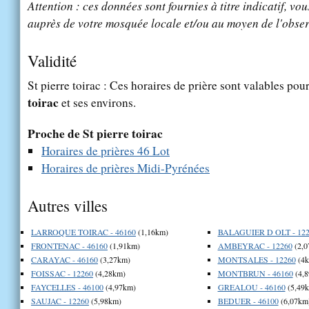
Attention : ces données sont fournies à titre indicatif, vou
auprès de votre mosquée locale et/ou au moyen de l'obser
Validité
St pierre toirac : Ces horaires de prière sont valables pour
toirac
et ses environs.
Proche de St pierre toirac
Horaires de prières 46 Lot
Horaires de prières Midi-Pyrénées
Autres villes
LARROQUE TOIRAC - 46160
(1,16km)
BALAGUIER D OLT - 122
FRONTENAC - 46160
(1,91km)
AMBEYRAC - 12260
(2,0
CARAYAC - 46160
(3,27km)
MONTSALES - 12260
(4k
FOISSAC - 12260
(4,28km)
MONTBRUN - 46160
(4,
FAYCELLES - 46100
(4,97km)
GREALOU - 46160
(5,49
SAUJAC - 12260
(5,98km)
BEDUER - 46100
(6,07km