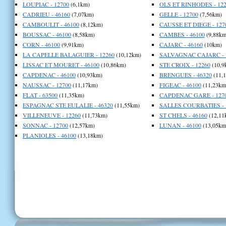
LOUPIAC - 12700
(6,1km)
OLS ET RINHODES - 122
CADRIEU - 46160
(7,07km)
GELLE - 12700
(7,56km)
CAMBOULIT - 46100
(8,12km)
CAUSSE ET DIEGE - 127
BOUSSAC - 46100
(8,58km)
CAMBES - 46100
(9,88km
CORN - 46100
(9,91km)
CAJARC - 46160
(10km)
LA CAPELLE BALAGUIER - 12260
(10,12km)
SALVAGNAC CAJARC - 
LISSAC ET MOURET - 46100
(10,86km)
STE CROIX - 12260
(10,9
CAPDENAC - 46100
(10,93km)
BRENGUES - 46320
(11,
NAUSSAC - 12700
(11,17km)
FIGEAC - 46100
(11,23km
FLAT - 63500
(11,35km)
CAPDENAC GARE - 127
ESPAGNAC STE EULALIE - 46320
(11,55km)
SALLES COURBATIES - 
VILLENEUVE - 12260
(11,73km)
ST CHELS - 46160
(12,11
SONNAC - 12700
(12,57km)
LUNAN - 46100
(13,05km
PLANIOLES - 46100
(13,18km)