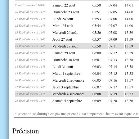
Samedi 22 août
05:50
07:04
14:01
9 Rabi' al-awwal 1448
Dimanche 23 août
05:51
07:05
14:00
10 Rabi' al-awwal 1448
Lundi 24 août
05:53
07:06
14:00
11 Rabi' al-awwal 1448
Mardi 25 août
05:54
07:07
14:00
12 Rabi' al-awwal 1448
Mercredi 26 août
05:56
07:08
13:59
13 Rabi' al-awwal 1448
Jeudi 27 août
05:57
07:09
13:59
14 Rabi' al-awwal 1448
Vendredi 28 août
05:58
07:11
13:59
15 Rabi' al-awwal 1448
Samedi 29 août
06:00
07:12
13:59
16 Rabi' al-awwal 1448
Dimanche 30 août
06:01
07:13
13:58
17 Rabi' al-awwal 1448
Lundi 31 août
06:03
07:14
13:58
18 Rabi' al-awwal 1448
Mardi 1 septembre
06:04
07:15
13:58
19 Rabi' al-awwal 1448
Mercredi 2 septembre
06:05
07:16
13:57
20 Rabi' al-awwal 1448
Jeudi 3 septembre
06:07
07:17
13:57
21 Rabi' al-awwal 1448
Vendredi 4 septembre
06:08
07:19
13:57
22 Rabi' al-awwal 1448
Samedi 5 septembre
06:09
07:20
13:56
23 Rabi' al-awwal 1448
* Attention, le shuruq n'est pas une prière ! C'est simplement l'heure avant laquelle l
Précision