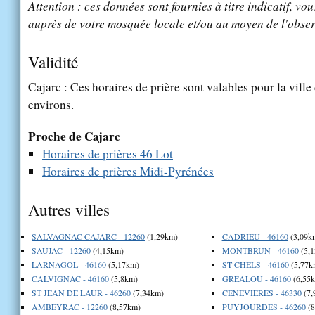
Attention : ces données sont fournies à titre indicatif, vou
auprès de votre mosquée locale et/ou au moyen de l'obser
Validité
Cajarc : Ces horaires de prière sont valables pour la ville
environs.
Proche de Cajarc
Horaires de prières 46 Lot
Horaires de prières Midi-Pyrénées
Autres villes
SALVAGNAC CAJARC - 12260
(1,29km)
CADRIEU - 46160
(3,09k
SAUJAC - 12260
(4,15km)
MONTBRUN - 46160
(5,
LARNAGOL - 46160
(5,17km)
ST CHELS - 46160
(5,77k
CALVIGNAC - 46160
(5,8km)
GREALOU - 46160
(6,55
ST JEAN DE LAUR - 46260
(7,34km)
CENEVIERES - 46330
(7,
AMBEYRAC - 12260
(8,57km)
PUYJOURDES - 46260
(8