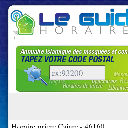
|
Horaire priere Cajarc - 46160