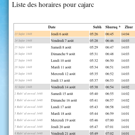
Liste des horaires pour cajarc
Date
Subh
Shuruq *
Zhur
Jeudi 6 août
05:26
06:45
14:04
23 Safar 1448
Vendredi 7 août
05:28
06:46
14:03
24 Safar 1448
Samedi 8 août
05:29
06:47
14:03
25 Safar 1448
Dimanche 9 août
05:31
06:48
14:03
26 Safar 1448
Lundi 10 août
05:32
06:50
14:03
27 Safar 1448
Mardi 11 août
05:34
06:51
14:03
28 Safar 1448
Mercredi 12 août
05:35
06:52
14:03
29 Safar 1448
Jeudi 13 août
05:37
06:53
14:03
30 Safar 1448
Vendredi 14 août
05:38
06:54
14:02
31 Safar 1448
Samedi 15 août
05:40
06:55
14:02
2 Rabi' al-awwal 1448
Dimanche 16 août
05:41
06:57
14:02
3 Rabi' al-awwal 1448
Lundi 17 août
05:43
06:58
14:02
4 Rabi' al-awwal 1448
Mardi 18 août
05:44
06:59
14:01
5 Rabi' al-awwal 1448
Mercredi 19 août
05:46
07:00
14:01
6 Rabi' al-awwal 1448
Jeudi 20 août
05:47
07:01
14:01
7 Rabi' al-awwal 1448
Vendredi 21 août
05:49
07:02
14:01
8 Rabi' al-awwal 1448