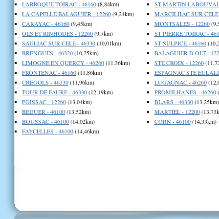
LARROQUE TOIRAC - 46160
(8,84km)
ST MARTIN LABOUVAL 
LA CAPELLE BALAGUIER - 12260
(9,24km)
MARCILHAC SUR CELE -
CARAYAC - 46160
(9,45km)
MONTSALES - 12260
(9,
OLS ET RINHODES - 12260
(9,7km)
ST PIERRE TOIRAC - 46
SAULIAC SUR CELE - 46330
(10,01km)
ST SULPICE - 46160
(10,
BRENGUES - 46320
(10,25km)
BALAGUIER D OLT - 122
LIMOGNE EN QUERCY - 46260
(11,36km)
STE CROIX - 12260
(11,7
FRONTENAC - 46160
(11,86km)
ESPAGNAC STE EULALIE
CREGOLS - 46330
(11,96km)
LUGAGNAC - 46260
(12,
TOUR DE FAURE - 46330
(12,19km)
PROMILHANES - 46260
(
FOISSAC - 12260
(13,04km)
BLARS - 46330
(13,25km)
BEDUER - 46100
(13,52km)
MARTIEL - 12200
(13,73
BOUSSAC - 46100
(14,02km)
CORN - 46100
(14,33km)
FAYCELLES - 46100
(14,46km)