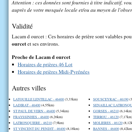
Attention : ces données sont fournies à titre indicatif, vou
auprès de votre mosquée locale et/ou au moyen de l'obser
Validité
Lacam d ourcet : Ces horaires de prière sont valables pour
ourcet
et ses environs.
Proche de Lacam d ourcet
Horaires de prières 46 Lot
Horaires de prières Midi-Pyrénées
Autres villes
LATOUILLE LENTILLAC - 46400
(3,33km)
SOUSCEYRAC - 46190
(3
LADIRAT - 46400
(4,55km)
SENAILLAC LATRONQUI
ST PAUL DE VERN - 46400
(5,34km)
GORSES - 46210
(6,14km
FRAYSSINHES - 46400
(6,26km)
TERROU - 46120
(7,17km
LATRONQUIERE - 46210
(7,9km)
MOLIERES - 46120
(8,12
ST VINCENT DU PENDIT - 46400
(8,18km)
BANNES - 46400
(8,42km