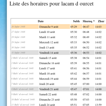
Liste des horaires pour lacam d ourcet
Date
Subh
Shuruq *
Zhur
Dimanche 9 août
05:29
06:47
14:03
26 Safar 1448
Lundi 10 août
05:30
06:48
14:02
27 Safar 1448
Mardi 11 août
05:32
06:49
14:02
28 Safar 1448
Mercredi 12 août
05:33
06:50
14:02
29 Safar 1448
Jeudi 13 août
05:35
06:52
14:02
30 Safar 1448
Vendredi 14 août
05:36
06:53
14:02
31 Safar 1448
Samedi 15 août
05:38
06:54
14:01
2 Rabi' al-awwal 1448
Dimanche 16 août
05:39
06:55
14:01
3 Rabi' al-awwal 1448
Lundi 17 août
05:41
06:56
14:01
4 Rabi' al-awwal 1448
Mardi 18 août
05:42
06:57
14:01
5 Rabi' al-awwal 1448
Mercredi 19 août
05:44
06:59
14:01
6 Rabi' al-awwal 1448
Jeudi 20 août
05:45
07:00
14:00
7 Rabi' al-awwal 1448
Vendredi 21 août
05:47
07:01
14:00
8 Rabi' al-awwal 1448
Samedi 22 août
05:48
07:02
14:00
9 Rabi' al-awwal 1448
Dimanche 23 août
05:50
07:03
14:00
10 Rabi' al-awwal 1448
Lundi 24 août
05:51
07:05
13:59
11 Rabi' al-awwal 1448