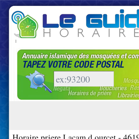
|
Horaire priere Lacam d ourcet - 461