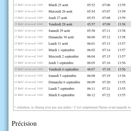
Mardi 25 août
05:52
07:06
13:59
12 Rabi' al-awwal 1448
Mercredi 26 août
05:54
07:07
13:59
13 Rabi' al-awwal 1448
Jeudi 27 août
05:55
07:08
13:59
14 Rabi' al-awwal 1448
Vendredi 28 août
05:57
07:09
13:58
15 Rabi' al-awwal 1448
Samedi 29 août
05:58
07:11
13:58
16 Rabi' al-awwal 1448
Dimanche 30 août
06:00
07:12
13:58
17 Rabi' al-awwal 1448
Lundi 31 août
06:01
07:13
13:57
18 Rabi' al-awwal 1448
Mardi 1 septembre
06:02
07:14
13:57
19 Rabi' al-awwal 1448
Mercredi 2 septembre
06:04
07:15
13:57
20 Rabi' al-awwal 1448
Jeudi 3 septembre
06:05
07:16
13:56
21 Rabi' al-awwal 1448
Vendredi 4 septembre
06:07
07:18
13:56
22 Rabi' al-awwal 1448
Samedi 5 septembre
06:08
07:19
13:56
23 Rabi' al-awwal 1448
Dimanche 6 septembre
06:09
07:20
13:55
24 Rabi' al-awwal 1448
Lundi 7 septembre
06:11
07:21
13:55
25 Rabi' al-awwal 1448
Mardi 8 septembre
06:12
07:22
13:55
26 Rabi' al-awwal 1448
* Attention, le shuruq n'est pas une prière ! C'est simplement l'heure avant laquelle l
Précision