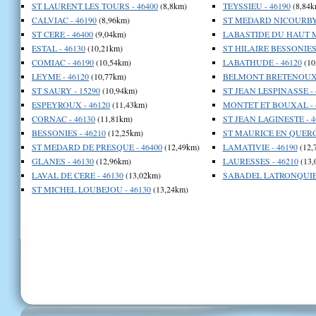
ST LAURENT LES TOURS - 46400
(8,8km)
TEYSSIEU - 46190
(8,84k
CALVIAC - 46190
(8,96km)
ST MEDARD NICOURBY 
ST CERE - 46400
(9,04km)
LABASTIDE DU HAUT M
ESTAL - 46130
(10,21km)
ST HILAIRE BESSONIES 
COMIAC - 46190
(10,54km)
LABATHUDE - 46120
(10
LEYME - 46120
(10,77km)
BELMONT BRETENOUX -
ST SAURY - 15290
(10,94km)
ST JEAN LESPINASSE - 
ESPEYROUX - 46120
(11,43km)
MONTET ET BOUXAL - 
CORNAC - 46130
(11,81km)
ST JEAN LAGINESTE - 4
BESSONIES - 46210
(12,25km)
ST MAURICE EN QUERCY
ST MEDARD DE PRESQUE - 46400
(12,49km)
LAMATIVIE - 46190
(12,
GLANES - 46130
(12,96km)
LAURESSES - 46210
(13,
LAVAL DE CERE - 46130
(13,02km)
SABADEL LATRONQUIER
ST MICHEL LOUBEJOU - 46130
(13,24km)