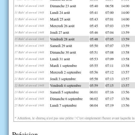
Dimanche 23 août
05:40
06:58
14:00
10 Rabi' al-awwal 1448
Lundi 24 août
05:41
07:00
14:00
11 Rabi' al-awwal 1448
Mardi 25 août
05:43
07:01
14:00
12 Rabi' al-awwal 1448
Mercredi 26 août
05:45
07:03
13:59
13 Rabi' al-awwal 1448
Jeudi 27 août
05:46
07:04
13:59
14 Rabi' al-awwal 1448
Vendredi 28 août
05:48
07:05
13:59
15 Rabi' al-awwal 1448
Samedi 29 août
05:50
07:07
13:59
16 Rabi' al-awwal 1448
Dimanche 30 août
05:51
07:08
13:58
17 Rabi' al-awwal 1448
Lundi 31 août
05:53
07:09
13:58
18 Rabi' al-awwal 1448
Mardi 1 septembre
05:55
07:11
13:58
19 Rabi' al-awwal 1448
Mercredi 2 septembre
05:56
07:12
13:57
20 Rabi' al-awwal 1448
Jeudi 3 septembre
05:58
07:13
13:57
21 Rabi' al-awwal 1448
Vendredi 4 septembre
05:59
07:15
13:57
22 Rabi' al-awwal 1448
Samedi 5 septembre
06:01
07:16
13:56
23 Rabi' al-awwal 1448
Dimanche 6 septembre
06:02
07:17
13:56
24 Rabi' al-awwal 1448
Lundi 7 septembre
06:04
07:19
13:56
25 Rabi' al-awwal 1448
* Attention, le shuruq n'est pas une prière ! C'est simplement l'heure avant laquelle l
Précision