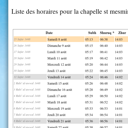
Liste des horaires pour la chapelle st mesmi
Date
Subh
Shuruq *
Zhur
Samedi 8 août
05:13
06:38
14:03
25 Safar 1448
Dimanche 9 août
05:15
06:40
14:03
26 Safar 1448
Lundi 10 août
05:17
06:41
14:03
27 Safar 1448
Mardi 11 août
05:19
06:42
14:03
28 Safar 1448
Mercredi 12 août
05:20
06:44
14:03
29 Safar 1448
Jeudi 13 août
05:22
06:45
14:03
30 Safar 1448
Vendredi 14 août
05:24
06:46
14:02
31 Safar 1448
Samedi 15 août
05:26
06:48
14:02
2 Rabi' al-awwal 1448
Dimanche 16 août
05:28
06:49
14:02
3 Rabi' al-awwal 1448
Lundi 17 août
05:29
06:50
14:02
4 Rabi' al-awwal 1448
Mardi 18 août
05:31
06:52
14:02
5 Rabi' al-awwal 1448
Mercredi 19 août
05:33
06:53
14:01
6 Rabi' al-awwal 1448
Jeudi 20 août
05:34
06:54
14:01
7 Rabi' al-awwal 1448
Vendredi 21 août
05:36
06:56
14:01
8 Rabi' al-awwal 1448
Samedi 22 août
05:38
06:57
14:01
9 Rabi' al-awwal 1448