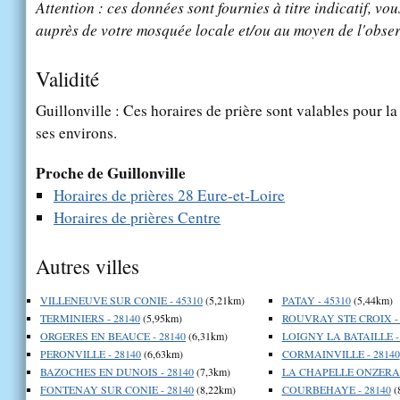
Attention : ces données sont fournies à titre indicatif, vou
auprès de votre mosquée locale et/ou au moyen de l'obser
Validité
Guillonville : Ces horaires de prière sont valables pour la
ses environs.
Proche de Guillonville
Horaires de prières 28 Eure-et-Loire
Horaires de prières Centre
Autres villes
VILLENEUVE SUR CONIE - 45310
(5,21km)
PATAY - 45310
(5,44km)
TERMINIERS - 28140
(5,95km)
ROUVRAY STE CROIX - 
ORGERES EN BEAUCE - 28140
(6,31km)
LOIGNY LA BATAILLE -
PERONVILLE - 28140
(6,63km)
CORMAINVILLE - 28140
BAZOCHES EN DUNOIS - 28140
(7,3km)
LA CHAPELLE ONZERAIN
FONTENAY SUR CONIE - 28140
(8,22km)
COURBEHAYE - 28140
(