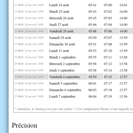
Lundi 24 août
05:41
07:00
14:01
11 Rabi' al-awwal 1448
Mardi 25 août
05:43
07:02
14:00
12 Rabi' al-awwal 1448
Mercredi 26 août
05:45
07:03
14:00
13 Rabi' al-awwal 1448
Jeudi 27 août
05:46
07:04
14:00
14 Rabi' al-awwal 1448
Vendredi 28 août
05:48
07:06
14:00
15 Rabi' al-awwal 1448
Samedi 29 août
05:50
07:07
13:59
16 Rabi' al-awwal 1448
Dimanche 30 août
05:51
07:08
13:59
17 Rabi' al-awwal 1448
Lundi 31 août
05:53
07:10
13:59
18 Rabi' al-awwal 1448
Mardi 1 septembre
05:55
07:11
13:58
19 Rabi' al-awwal 1448
Mercredi 2 septembre
05:56
07:12
13:58
20 Rabi' al-awwal 1448
Jeudi 3 septembre
05:58
07:14
13:58
21 Rabi' al-awwal 1448
Vendredi 4 septembre
05:59
07:15
13:57
22 Rabi' al-awwal 1448
Samedi 5 septembre
06:01
07:17
13:57
23 Rabi' al-awwal 1448
Dimanche 6 septembre
06:03
07:18
13:57
24 Rabi' al-awwal 1448
Lundi 7 septembre
06:04
07:19
13:56
25 Rabi' al-awwal 1448
* Attention, le shuruq n'est pas une prière ! C'est simplement l'heure avant laquelle l
Précision