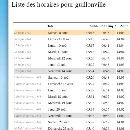
Liste des horaires pour guillonville
Date
Subh
Shuruq *
Zhur
Samedi 8 août
05:13
06:38
14:04
25 Safar 1448
Dimanche 9 août
05:15
06:40
14:04
26 Safar 1448
Lundi 10 août
05:17
06:41
14:04
27 Safar 1448
Mardi 11 août
05:18
06:42
14:04
28 Safar 1448
Mercredi 12 août
05:20
06:44
14:03
29 Safar 1448
Jeudi 13 août
05:22
06:45
14:03
30 Safar 1448
Vendredi 14 août
05:24
06:46
14:03
31 Safar 1448
Samedi 15 août
05:26
06:48
14:03
2 Rabi' al-awwal 1448
Dimanche 16 août
05:27
06:49
14:03
3 Rabi' al-awwal 1448
Lundi 17 août
05:29
06:51
14:02
4 Rabi' al-awwal 1448
Mardi 18 août
05:31
06:52
14:02
5 Rabi' al-awwal 1448
Mercredi 19 août
05:33
06:53
14:02
6 Rabi' al-awwal 1448
Jeudi 20 août
05:34
06:55
14:02
7 Rabi' al-awwal 1448
Vendredi 21 août
05:36
06:56
14:02
8 Rabi' al-awwal 1448
Samedi 22 août
05:38
06:57
14:01
9 Rabi' al-awwal 1448
Dimanche 23 août
05:40
06:59
14:01
10 Rabi' al-awwal 1448