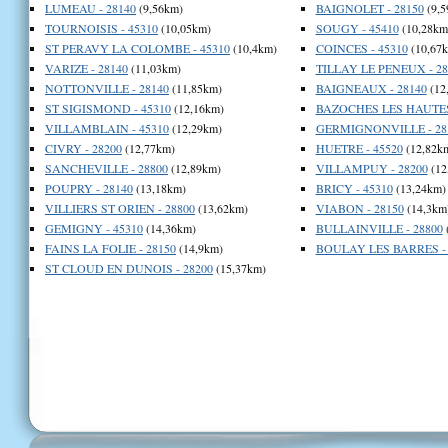
LUMEAU - 28140
(9,56km)
BAIGNOLET - 28150
(9,5
TOURNOISIS - 45310
(10,05km)
SOUGY - 45410
(10,28km
ST PERAVY LA COLOMBE - 45310
(10,4km)
COINCES - 45310
(10,67
VARIZE - 28140
(11,03km)
TILLAY LE PENEUX - 28
NOTTONVILLE - 28140
(11,85km)
BAIGNEAUX - 28140
(12
ST SIGISMOND - 45310
(12,16km)
BAZOCHES LES HAUTES 
VILLAMBLAIN - 45310
(12,29km)
GERMIGNONVILLE - 28
CIVRY - 28200
(12,77km)
HUETRE - 45520
(12,82k
SANCHEVILLE - 28800
(12,89km)
VILLAMPUY - 28200
(12
POUPRY - 28140
(13,18km)
BRICY - 45310
(13,24km)
VILLIERS ST ORIEN - 28800
(13,62km)
VIABON - 28150
(14,3km
GEMIGNY - 45310
(14,36km)
BULLAINVILLE - 28800
FAINS LA FOLIE - 28150
(14,9km)
BOULAY LES BARRES - 
ST CLOUD EN DUNOIS - 28200
(15,37km)