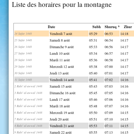
Liste des horaires pour la montagne
Date
Subh
Shuruq *
Zhur
Vendredi 7 août
05:29
06:53
14:18
24 Safar 1448
Samedi 8 août
05:31
06:54
14:17
25 Safar 1448
Dimanche 9 août
05:33
06:56
14:17
26 Safar 1448
Lundi 10 août
05:34
06:57
14:17
27 Safar 1448
Mardi 11 août
05:36
06:58
14:17
28 Safar 1448
Mercredi 12 août
05:38
07:00
14:17
29 Safar 1448
Jeudi 13 août
05:40
07:01
14:17
30 Safar 1448
Vendredi 14 août
05:41
07:02
14:16
31 Safar 1448
Samedi 15 août
05:43
07:03
14:16
2 Rabi' al-awwal 1448
Dimanche 16 août
05:45
07:05
14:16
3 Rabi' al-awwal 1448
Lundi 17 août
05:46
07:06
14:16
4 Rabi' al-awwal 1448
Mardi 18 août
05:48
07:07
14:16
5 Rabi' al-awwal 1448
Mercredi 19 août
05:50
07:09
14:15
6 Rabi' al-awwal 1448
Jeudi 20 août
05:51
07:10
14:15
7 Rabi' al-awwal 1448
Vendredi 21 août
05:53
07:11
14:15
8 Rabi' al-awwal 1448
Samedi 22 août
05:55
07:13
14:15
9 Rabi' al-awwal 1448