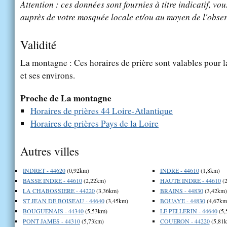
Attention : ces données sont fournies à titre indicatif, vou
auprès de votre mosquée locale et/ou au moyen de l'obser
Validité
La montagne : Ces horaires de prière sont valables pour l
et ses environs.
Proche de La montagne
Horaires de prières 44 Loire-Atlantique
Horaires de prières Pays de la Loire
Autres villes
INDRET - 44620
(0,92km)
INDRE - 44610
(1,8km)
BASSE INDRE - 44610
(2,22km)
HAUTE INDRE - 44610
(2
LA CHABOSSIERE - 44220
(3,36km)
BRAINS - 44830
(3,42km)
ST JEAN DE BOISEAU - 44640
(3,45km)
BOUAYE - 44830
(4,67km
BOUGUENAIS - 44340
(5,53km)
LE PELLERIN - 44640
(5,
PONT JAMES - 44310
(5,73km)
COUERON - 44220
(5,81