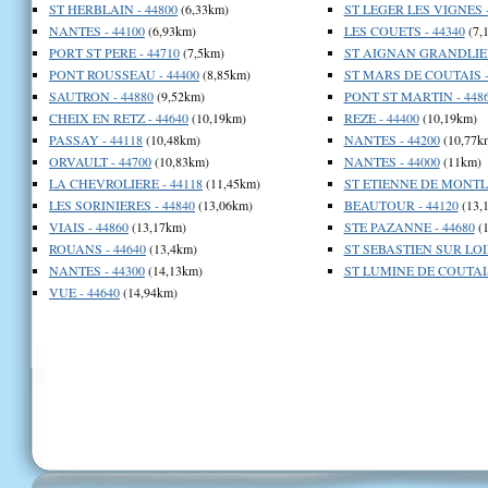
ST HERBLAIN - 44800
(6,33km)
ST LEGER LES VIGNES -
NANTES - 44100
(6,93km)
LES COUETS - 44340
(7,
PORT ST PERE - 44710
(7,5km)
ST AIGNAN GRANDLIEU
PONT ROUSSEAU - 44400
(8,85km)
ST MARS DE COUTAIS -
SAUTRON - 44880
(9,52km)
PONT ST MARTIN - 448
CHEIX EN RETZ - 44640
(10,19km)
REZE - 44400
(10,19km)
PASSAY - 44118
(10,48km)
NANTES - 44200
(10,77k
ORVAULT - 44700
(10,83km)
NANTES - 44000
(11km)
LA CHEVROLIERE - 44118
(11,45km)
ST ETIENNE DE MONTLU
LES SORINIERES - 44840
(13,06km)
BEAUTOUR - 44120
(13,
VIAIS - 44860
(13,17km)
STE PAZANNE - 44680
(1
ROUANS - 44640
(13,4km)
ST SEBASTIEN SUR LOIR
NANTES - 44300
(14,13km)
ST LUMINE DE COUTAIS
VUE - 44640
(14,94km)