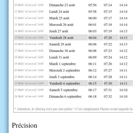
Dimanche 23 août
05:56
07:14
14:14
10 Rabi' al-awwal 1448
Lundi 24 août
05:58
07:15
14:14
11 Rabi' al-awwal 1448
Mardi 25 août
06:00
07:17
14:14
12 Rabi' al-awwal 1448
Mercredi 26 août
06:01
07:18
14:14
13 Rabi' al-awwal 1448
Jeudi 27 août
06:03
07:19
14:13
14 Rabi' al-awwal 1448
Vendredi 28 août
06:04
07:20
14:13
15 Rabi' al-awwal 1448
Samedi 29 août
06:06
07:22
14:13
16 Rabi' al-awwal 1448
Dimanche 30 août
06:08
07:23
14:12
17 Rabi' al-awwal 1448
Lundi 31 août
06:09
07:24
14:12
18 Rabi' al-awwal 1448
Mardi 1 septembre
06:11
07:26
14:12
19 Rabi' al-awwal 1448
Mercredi 2 septembre
06:12
07:27
14:11
20 Rabi' al-awwal 1448
Jeudi 3 septembre
06:14
07:28
14:11
21 Rabi' al-awwal 1448
Vendredi 4 septembre
06:15
07:30
14:11
22 Rabi' al-awwal 1448
Samedi 5 septembre
06:17
07:31
14:10
23 Rabi' al-awwal 1448
Dimanche 6 septembre
06:18
07:32
14:10
24 Rabi' al-awwal 1448
* Attention, le shuruq n'est pas une prière ! C'est simplement l'heure avant laquelle l
Précision