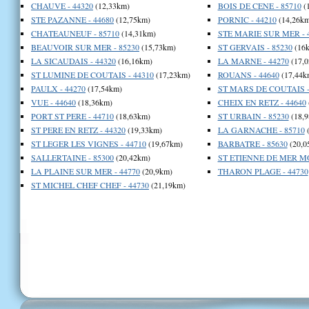
CHAUVE - 44320
(12,33km)
BOIS DE CENE - 85710
(
STE PAZANNE - 44680
(12,75km)
PORNIC - 44210
(14,26km
CHATEAUNEUF - 85710
(14,31km)
STE MARIE SUR MER - 
BEAUVOIR SUR MER - 85230
(15,73km)
ST GERVAIS - 85230
(16
LA SICAUDAIS - 44320
(16,16km)
LA MARNE - 44270
(17,0
ST LUMINE DE COUTAIS - 44310
(17,23km)
ROUANS - 44640
(17,44k
PAULX - 44270
(17,54km)
ST MARS DE COUTAIS -
VUE - 44640
(18,36km)
CHEIX EN RETZ - 44640
PORT ST PERE - 44710
(18,63km)
ST URBAIN - 85230
(18,9
ST PERE EN RETZ - 44320
(19,33km)
LA GARNACHE - 85710
(
ST LEGER LES VIGNES - 44710
(19,67km)
BARBATRE - 85630
(20,0
SALLERTAINE - 85300
(20,42km)
ST ETIENNE DE MER MO
LA PLAINE SUR MER - 44770
(20,9km)
THARON PLAGE - 44730
ST MICHEL CHEF CHEF - 44730
(21,19km)