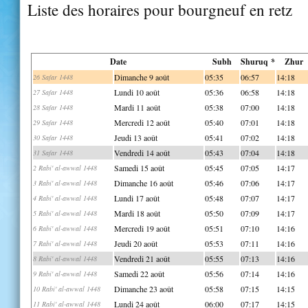
Liste des horaires pour bourgneuf en retz
Date
Subh
Shuruq *
Zhur
Dimanche 9 août
05:35
06:57
14:18
26 Safar 1448
Lundi 10 août
05:36
06:58
14:18
27 Safar 1448
Mardi 11 août
05:38
07:00
14:18
28 Safar 1448
Mercredi 12 août
05:40
07:01
14:18
29 Safar 1448
Jeudi 13 août
05:41
07:02
14:18
30 Safar 1448
Vendredi 14 août
05:43
07:04
14:18
31 Safar 1448
Samedi 15 août
05:45
07:05
14:17
2 Rabi' al-awwal 1448
Dimanche 16 août
05:46
07:06
14:17
3 Rabi' al-awwal 1448
Lundi 17 août
05:48
07:07
14:17
4 Rabi' al-awwal 1448
Mardi 18 août
05:50
07:09
14:17
5 Rabi' al-awwal 1448
Mercredi 19 août
05:51
07:10
14:16
6 Rabi' al-awwal 1448
Jeudi 20 août
05:53
07:11
14:16
7 Rabi' al-awwal 1448
Vendredi 21 août
05:55
07:13
14:16
8 Rabi' al-awwal 1448
Samedi 22 août
05:56
07:14
14:16
9 Rabi' al-awwal 1448
Dimanche 23 août
05:58
07:15
14:15
10 Rabi' al-awwal 1448
Lundi 24 août
06:00
07:17
14:15
11 Rabi' al-awwal 1448