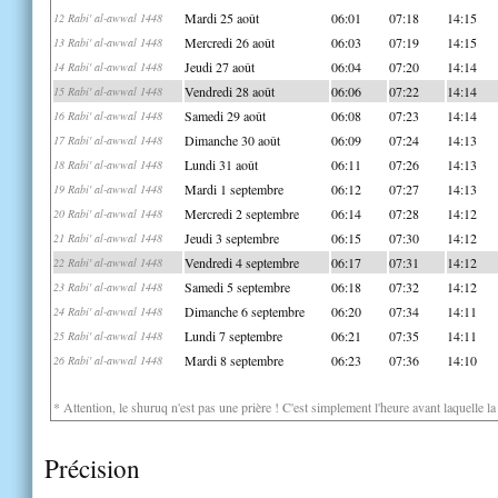
Mardi 25 août
06:01
07:18
14:15
12 Rabi' al-awwal 1448
Mercredi 26 août
06:03
07:19
14:15
13 Rabi' al-awwal 1448
Jeudi 27 août
06:04
07:20
14:14
14 Rabi' al-awwal 1448
Vendredi 28 août
06:06
07:22
14:14
15 Rabi' al-awwal 1448
Samedi 29 août
06:08
07:23
14:14
16 Rabi' al-awwal 1448
Dimanche 30 août
06:09
07:24
14:13
17 Rabi' al-awwal 1448
Lundi 31 août
06:11
07:26
14:13
18 Rabi' al-awwal 1448
Mardi 1 septembre
06:12
07:27
14:13
19 Rabi' al-awwal 1448
Mercredi 2 septembre
06:14
07:28
14:12
20 Rabi' al-awwal 1448
Jeudi 3 septembre
06:15
07:30
14:12
21 Rabi' al-awwal 1448
Vendredi 4 septembre
06:17
07:31
14:12
22 Rabi' al-awwal 1448
Samedi 5 septembre
06:18
07:32
14:12
23 Rabi' al-awwal 1448
Dimanche 6 septembre
06:20
07:34
14:11
24 Rabi' al-awwal 1448
Lundi 7 septembre
06:21
07:35
14:11
25 Rabi' al-awwal 1448
Mardi 8 septembre
06:23
07:36
14:10
26 Rabi' al-awwal 1448
* Attention, le shuruq n'est pas une prière ! C'est simplement l'heure avant laquelle l
Précision