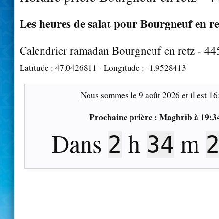
Les heures de salat pour Bourgneuf en ret
Calendrier ramadan Bourgneuf en retz - 4
Latitude :
47.0426811
- Longitude :
-1.9528413
Nous sommes le
9 août 2026
et il est
16
Prochaine prière :
Maghrib
à
19:3
Dans
h
m
2
34