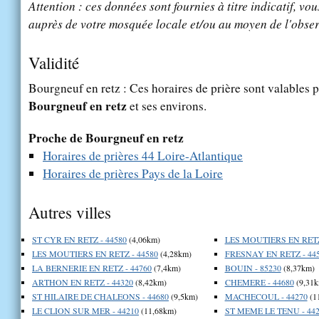
Attention : ces données sont fournies à titre indicatif, vou
auprès de votre mosquée locale et/ou au moyen de l'obser
Validité
Bourgneuf en retz : Ces horaires de prière sont valables p
Bourgneuf en retz
et ses environs.
Proche de Bourgneuf en retz
Horaires de prières 44 Loire-Atlantique
Horaires de prières Pays de la Loire
Autres villes
ST CYR EN RETZ - 44580
(4,06km)
LES MOUTIERS EN RETZ
LES MOUTIERS EN RETZ - 44580
(4,28km)
FRESNAY EN RETZ - 44
LA BERNERIE EN RETZ - 44760
(7,4km)
BOUIN - 85230
(8,37km)
ARTHON EN RETZ - 44320
(8,42km)
CHEMERE - 44680
(9,31k
ST HILAIRE DE CHALEONS - 44680
(9,5km)
MACHECOUL - 44270
(1
LE CLION SUR MER - 44210
(11,68km)
ST MEME LE TENU - 442