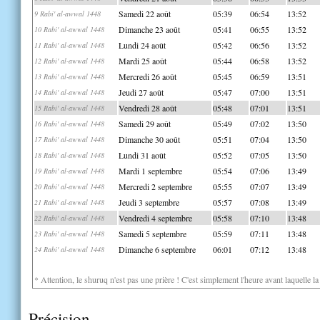
Samedi 22 août
05:39
06:54
13:52
9 Rabi' al-awwal 1448
Dimanche 23 août
05:41
06:55
13:52
10 Rabi' al-awwal 1448
Lundi 24 août
05:42
06:56
13:52
11 Rabi' al-awwal 1448
Mardi 25 août
05:44
06:58
13:52
12 Rabi' al-awwal 1448
Mercredi 26 août
05:45
06:59
13:51
13 Rabi' al-awwal 1448
Jeudi 27 août
05:47
07:00
13:51
14 Rabi' al-awwal 1448
Vendredi 28 août
05:48
07:01
13:51
15 Rabi' al-awwal 1448
Samedi 29 août
05:49
07:02
13:50
16 Rabi' al-awwal 1448
Dimanche 30 août
05:51
07:04
13:50
17 Rabi' al-awwal 1448
Lundi 31 août
05:52
07:05
13:50
18 Rabi' al-awwal 1448
Mardi 1 septembre
05:54
07:06
13:49
19 Rabi' al-awwal 1448
Mercredi 2 septembre
05:55
07:07
13:49
20 Rabi' al-awwal 1448
Jeudi 3 septembre
05:57
07:08
13:49
21 Rabi' al-awwal 1448
Vendredi 4 septembre
05:58
07:10
13:48
22 Rabi' al-awwal 1448
Samedi 5 septembre
05:59
07:11
13:48
23 Rabi' al-awwal 1448
Dimanche 6 septembre
06:01
07:12
13:48
24 Rabi' al-awwal 1448
* Attention, le shuruq n'est pas une prière ! C'est simplement l'heure avant laquelle l
Précision