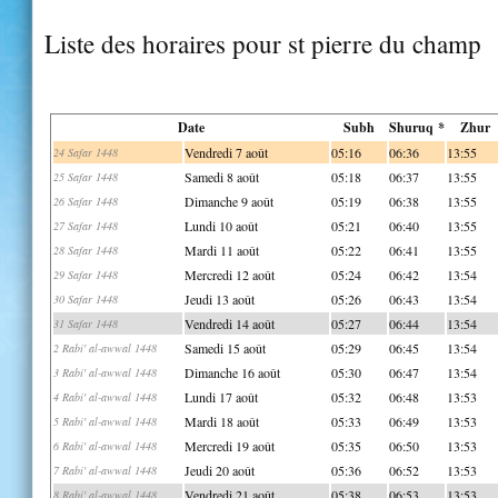
Liste des horaires pour st pierre du champ
Date
Subh
Shuruq *
Zhur
Vendredi 7 août
05:16
06:36
13:55
24 Safar 1448
Samedi 8 août
05:18
06:37
13:55
25 Safar 1448
Dimanche 9 août
05:19
06:38
13:55
26 Safar 1448
Lundi 10 août
05:21
06:40
13:55
27 Safar 1448
Mardi 11 août
05:22
06:41
13:55
28 Safar 1448
Mercredi 12 août
05:24
06:42
13:54
29 Safar 1448
Jeudi 13 août
05:26
06:43
13:54
30 Safar 1448
Vendredi 14 août
05:27
06:44
13:54
31 Safar 1448
Samedi 15 août
05:29
06:45
13:54
2 Rabi' al-awwal 1448
Dimanche 16 août
05:30
06:47
13:54
3 Rabi' al-awwal 1448
Lundi 17 août
05:32
06:48
13:53
4 Rabi' al-awwal 1448
Mardi 18 août
05:33
06:49
13:53
5 Rabi' al-awwal 1448
Mercredi 19 août
05:35
06:50
13:53
6 Rabi' al-awwal 1448
Jeudi 20 août
05:36
06:52
13:53
7 Rabi' al-awwal 1448
Vendredi 21 août
05:38
06:53
13:53
8 Rabi' al-awwal 1448