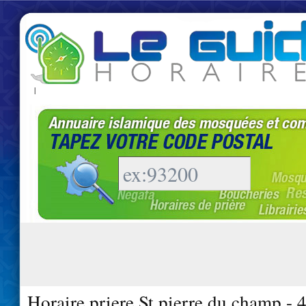
|
Horaire priere St pierre du champ -