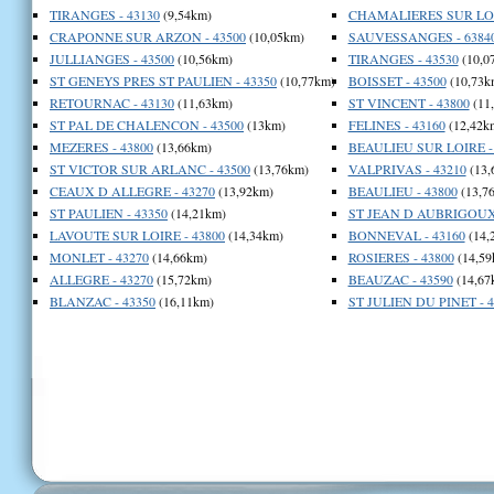
TIRANGES - 43130
(9,54km)
CHAMALIERES SUR LOIR
CRAPONNE SUR ARZON - 43500
(10,05km)
SAUVESSANGES - 6384
JULLIANGES - 43500
(10,56km)
TIRANGES - 43530
(10,0
ST GENEYS PRES ST PAULIEN - 43350
(10,77km)
BOISSET - 43500
(10,73k
RETOURNAC - 43130
(11,63km)
ST VINCENT - 43800
(11
ST PAL DE CHALENCON - 43500
(13km)
FELINES - 43160
(12,42k
MEZERES - 43800
(13,66km)
BEAULIEU SUR LOIRE -
ST VICTOR SUR ARLANC - 43500
(13,76km)
VALPRIVAS - 43210
(13,
CEAUX D ALLEGRE - 43270
(13,92km)
BEAULIEU - 43800
(13,7
ST PAULIEN - 43350
(14,21km)
ST JEAN D AUBRIGOUX 
LAVOUTE SUR LOIRE - 43800
(14,34km)
BONNEVAL - 43160
(14,
MONLET - 43270
(14,66km)
ROSIERES - 43800
(14,59
ALLEGRE - 43270
(15,72km)
BEAUZAC - 43590
(14,67
BLANZAC - 43350
(16,11km)
ST JULIEN DU PINET - 4