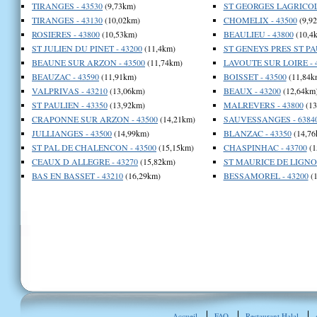
TIRANGES - 43530
(9,73km)
ST GEORGES LAGRICOL 
TIRANGES - 43130
(10,02km)
CHOMELIX - 43500
(9,9
ROSIERES - 43800
(10,53km)
BEAULIEU - 43800
(10,4
ST JULIEN DU PINET - 43200
(11,4km)
ST GENEYS PRES ST PAU
BEAUNE SUR ARZON - 43500
(11,74km)
LAVOUTE SUR LOIRE - 
BEAUZAC - 43590
(11,91km)
BOISSET - 43500
(11,84k
VALPRIVAS - 43210
(13,06km)
BEAUX - 43200
(12,64km
ST PAULIEN - 43350
(13,92km)
MALREVERS - 43800
(13
CRAPONNE SUR ARZON - 43500
(14,21km)
SAUVESSANGES - 6384
JULLIANGES - 43500
(14,99km)
BLANZAC - 43350
(14,76
ST PAL DE CHALENCON - 43500
(15,15km)
CHASPINHAC - 43700
(1
CEAUX D ALLEGRE - 43270
(15,82km)
ST MAURICE DE LIGNON
BAS EN BASSET - 43210
(16,29km)
BESSAMOREL - 43200
(1
Accueil
FAQ
Restaurant Halal