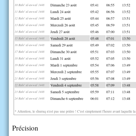
Dimanche 23 août
05:41
06:55
13:52
10 Rabi' al-awwal 1448
Lundi 24 août
05:42
06:56
13:52
11 Rabi' al-awwal 1448
Mardi 25 août
05:44
06:57
13:51
12 Rabi' al-awwal 1448
Mercredi 26 août
05:45
06:59
13:51
13 Rabi' al-awwal 1448
Jeudi 27 août
05:46
07:00
13:51
14 Rabi' al-awwal 1448
Vendredi 28 août
05:48
07:01
13:50
15 Rabi' al-awwal 1448
Samedi 29 août
05:49
07:02
13:50
16 Rabi' al-awwal 1448
Dimanche 30 août
05:51
07:03
13:50
17 Rabi' al-awwal 1448
Lundi 31 août
05:52
07:05
13:50
18 Rabi' al-awwal 1448
Mardi 1 septembre
05:54
07:06
13:49
19 Rabi' al-awwal 1448
Mercredi 2 septembre
05:55
07:07
13:49
20 Rabi' al-awwal 1448
Jeudi 3 septembre
05:56
07:08
13:49
21 Rabi' al-awwal 1448
Vendredi 4 septembre
05:58
07:09
13:48
22 Rabi' al-awwal 1448
Samedi 5 septembre
05:59
07:11
13:48
23 Rabi' al-awwal 1448
Dimanche 6 septembre
06:01
07:12
13:48
24 Rabi' al-awwal 1448
* Attention, le shuruq n'est pas une prière ! C'est simplement l'heure avant laquelle l
Précision