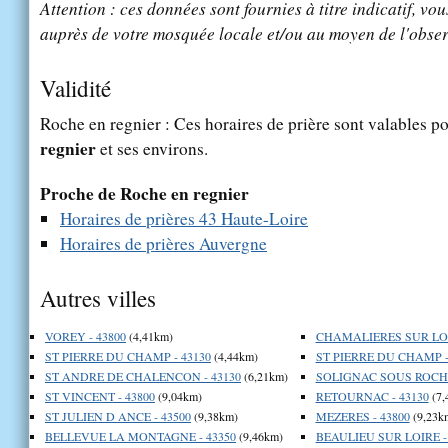
Attention : ces données sont fournies à titre indicatif, vou
auprès de votre mosquée locale et/ou au moyen de l'obser
Validité
Roche en regnier : Ces horaires de prière sont valables po
regnier
et ses environs.
Proche de Roche en regnier
Horaires de prières 43 Haute-Loire
Horaires de prières Auvergne
Autres villes
VOREY - 43800
(4,41km)
CHAMALIERES SUR LOIR
ST PIERRE DU CHAMP - 43130
(4,44km)
ST PIERRE DU CHAMP -
ST ANDRE DE CHALENCON - 43130
(6,21km)
SOLIGNAC SOUS ROCHE
ST VINCENT - 43800
(9,04km)
RETOURNAC - 43130
(7,
ST JULIEN D ANCE - 43500
(9,38km)
MEZERES - 43800
(9,23k
BELLEVUE LA MONTAGNE - 43350
(9,46km)
BEAULIEU SUR LOIRE -