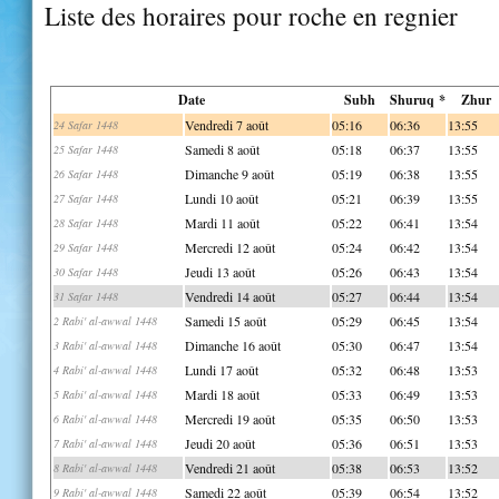
Liste des horaires pour roche en regnier
Date
Subh
Shuruq *
Zhur
Vendredi 7 août
05:16
06:36
13:55
24 Safar 1448
Samedi 8 août
05:18
06:37
13:55
25 Safar 1448
Dimanche 9 août
05:19
06:38
13:55
26 Safar 1448
Lundi 10 août
05:21
06:39
13:55
27 Safar 1448
Mardi 11 août
05:22
06:41
13:54
28 Safar 1448
Mercredi 12 août
05:24
06:42
13:54
29 Safar 1448
Jeudi 13 août
05:26
06:43
13:54
30 Safar 1448
Vendredi 14 août
05:27
06:44
13:54
31 Safar 1448
Samedi 15 août
05:29
06:45
13:54
2 Rabi' al-awwal 1448
Dimanche 16 août
05:30
06:47
13:54
3 Rabi' al-awwal 1448
Lundi 17 août
05:32
06:48
13:53
4 Rabi' al-awwal 1448
Mardi 18 août
05:33
06:49
13:53
5 Rabi' al-awwal 1448
Mercredi 19 août
05:35
06:50
13:53
6 Rabi' al-awwal 1448
Jeudi 20 août
05:36
06:51
13:53
7 Rabi' al-awwal 1448
Vendredi 21 août
05:38
06:53
13:52
8 Rabi' al-awwal 1448
Samedi 22 août
05:39
06:54
13:52
9 Rabi' al-awwal 1448