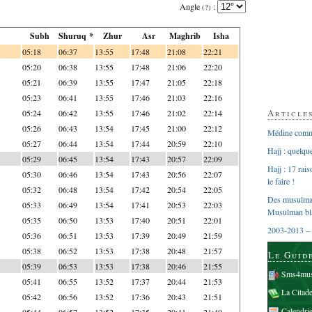
Angle
:
(?)
Subh
Shuruq *
Zhur
Asr
Maghrib
Isha
05:18
06:37
13:55
17:48
21:08
22:21
05:20
06:38
13:55
17:48
21:06
22:20
05:21
06:39
13:55
17:47
21:05
22:18
05:23
06:41
13:55
17:46
21:03
22:16
Article
05:24
06:42
13:55
17:46
21:02
22:14
05:26
06:43
13:54
17:45
21:00
22:12
Médine comme
05:27
06:44
13:54
17:44
20:59
22:10
Hajj : quelq
05:29
06:45
13:54
17:43
20:57
22:09
Hajj : 17 rai
05:30
06:46
13:54
17:43
20:56
22:07
le faire !
05:32
06:48
13:54
17:42
20:54
22:05
Des musulman
05:33
06:49
13:54
17:41
20:53
22:03
Musulman bl
05:35
06:50
13:53
17:40
20:51
22:01
2003-2013 – 
05:36
06:51
13:53
17:39
20:49
21:59
05:38
06:52
13:53
17:38
20:48
21:57
Le Guid
05:39
06:53
13:53
17:38
20:46
21:55
Sms4mus
05:41
06:55
13:52
17:37
20:44
21:53
La Citad
05:42
06:56
13:52
17:36
20:43
21:51
Calendri
05:44
06:57
13:52
17:35
20:41
21:49