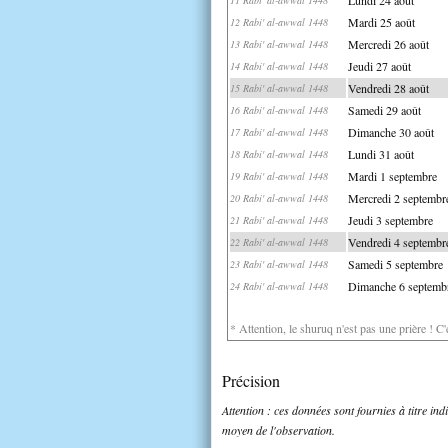
Mardi 25 août
12 Rabi' al-awwal 1448
Mercredi 26 août
13 Rabi' al-awwal 1448
Jeudi 27 août
14 Rabi' al-awwal 1448
Vendredi 28 août
15 Rabi' al-awwal 1448
Samedi 29 août
16 Rabi' al-awwal 1448
Dimanche 30 août
17 Rabi' al-awwal 1448
Lundi 31 août
18 Rabi' al-awwal 1448
Mardi 1 septembre
19 Rabi' al-awwal 1448
Mercredi 2 septembr
20 Rabi' al-awwal 1448
Jeudi 3 septembre
21 Rabi' al-awwal 1448
Vendredi 4 septembr
22 Rabi' al-awwal 1448
Samedi 5 septembre
23 Rabi' al-awwal 1448
Dimanche 6 septemb
24 Rabi' al-awwal 1448
* Attention, le shuruq n'est pas une prière ! C
Précision
Attention : ces données sont fournies à titre in
moyen de l'observation.