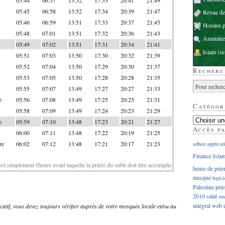
05:45
06:58
13:52
17:34
20:39
21:47
Revue d
05:46
06:59
13:51
17:33
20:37
21:45
Horaire p
05:48
07:01
13:51
17:32
20:36
21:43
Annuaire
05:49
07:02
13:51
17:31
20:34
21:41
Islam
(se
05:51
07:03
13:50
17:30
20:32
21:39
05:52
07:04
13:50
17:29
20:30
21:37
Recherc
05:53
07:05
13:50
17:28
20:28
21:35
05:55
07:07
13:49
17:27
20:27
21:33
e
05:56
07:08
13:49
17:25
20:25
21:31
Catégor
05:58
07:09
13:49
17:24
20:23
21:29
e
05:59
07:10
13:48
17:23
20:21
21:27
Accès p
06:00
07:11
13:48
17:22
20:19
21:25
re
06:02
07:12
13:48
17:21
20:17
21:23
adhan
applicat
Finance Isla
'est simplement l'heure avant laquelle la prière du subh doit être accomplie
heure de prie
mecque
logici
Palestine
prie
2010
salat
sm
intégral
web
dicatif, vous devez toujours vérifier auprès de votre mosquée locale et/ou au