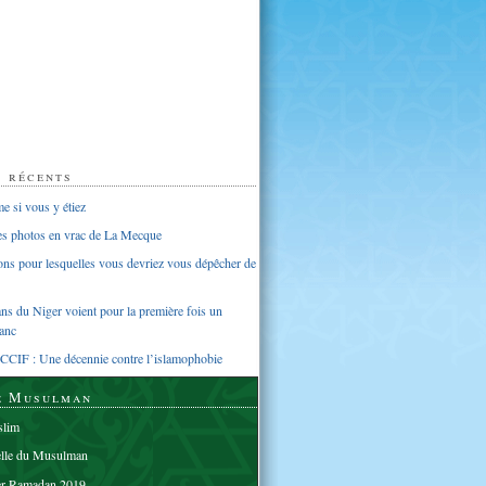
s récents
 si vous y étiez
ues photos en vrac de La Mecque
sons pour lesquelles vous devriez vous dépêcher de
s du Niger voient pour la première fois un
anc
CCIF : Une décennie contre l’islamophobie
e Musulman
lim
elle du Musulman
er Ramadan 2019