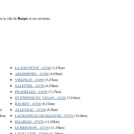
r la ville de
Barges
et ses environs.
)
LA SAUVETAT - 43340
(3,47km)
ARLEMPDES - 43490
(4,03km)
VIELPRAT - 43490
(5,47km)
SALETTES - 43150
(6,54km)
PRADELLES - 43420
(7,17km)
ST ETIENNE DU VIGAN - 43420
(7,61km)
RAURET - 43340
(8,21km)
m)
ALLEYRAC - 43150
(9,5km)
9km)
LACHAPELLE GRAILLOUSE - 07470
(10,4km)
ISSARLES - 07470
(11,02km)
LE BRIGNON - 43370
(11,19km)
LAVILLATTE - 07660
(11,26km)