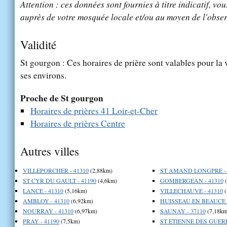
Attention : ces données sont fournies à titre indicatif, vou
auprès de votre mosquée locale et/ou au moyen de l'obser
Validité
St gourgon : Ces horaires de prière sont valables pour la 
ses environs.
Proche de St gourgon
Horaires de prières 41 Loir-et-Cher
Horaires de prières Centre
Autres villes
VILLEPORCHER - 41310
(2,88km)
ST AMAND LONGPRE - 
ST CYR DU GAULT - 41190
(4,6km)
GOMBERGEAN - 41310
(
LANCE - 41310
(5,16km)
VILLECHAUVE - 41310
(
AMBLOY - 41310
(6,92km)
HUISSEAU EN BEAUCE -
NOURRAY - 41310
(6,97km)
SAUNAY - 37110
(7,18km
PRAY - 41190
(7,5km)
ST ETIENNE DES GUERE