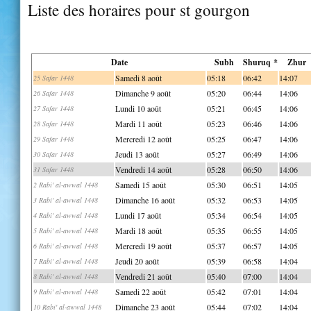
Liste des horaires pour st gourgon
Date
Subh
Shuruq *
Zhur
Samedi 8 août
05:18
06:42
14:07
25 Safar 1448
Dimanche 9 août
05:20
06:44
14:06
26 Safar 1448
Lundi 10 août
05:21
06:45
14:06
27 Safar 1448
Mardi 11 août
05:23
06:46
14:06
28 Safar 1448
Mercredi 12 août
05:25
06:47
14:06
29 Safar 1448
Jeudi 13 août
05:27
06:49
14:06
30 Safar 1448
Vendredi 14 août
05:28
06:50
14:06
31 Safar 1448
Samedi 15 août
05:30
06:51
14:05
2 Rabi' al-awwal 1448
Dimanche 16 août
05:32
06:53
14:05
3 Rabi' al-awwal 1448
Lundi 17 août
05:34
06:54
14:05
4 Rabi' al-awwal 1448
Mardi 18 août
05:35
06:55
14:05
5 Rabi' al-awwal 1448
Mercredi 19 août
05:37
06:57
14:05
6 Rabi' al-awwal 1448
Jeudi 20 août
05:39
06:58
14:04
7 Rabi' al-awwal 1448
Vendredi 21 août
05:40
07:00
14:04
8 Rabi' al-awwal 1448
Samedi 22 août
05:42
07:01
14:04
9 Rabi' al-awwal 1448
Dimanche 23 août
05:44
07:02
14:04
10 Rabi' al-awwal 1448