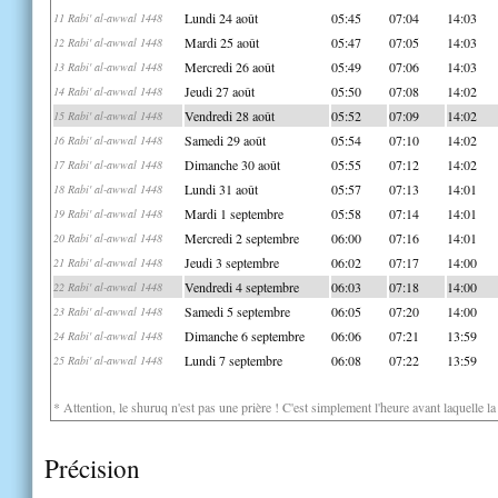
Lundi 24 août
05:45
07:04
14:03
11 Rabi' al-awwal 1448
Mardi 25 août
05:47
07:05
14:03
12 Rabi' al-awwal 1448
Mercredi 26 août
05:49
07:06
14:03
13 Rabi' al-awwal 1448
Jeudi 27 août
05:50
07:08
14:02
14 Rabi' al-awwal 1448
Vendredi 28 août
05:52
07:09
14:02
15 Rabi' al-awwal 1448
Samedi 29 août
05:54
07:10
14:02
16 Rabi' al-awwal 1448
Dimanche 30 août
05:55
07:12
14:02
17 Rabi' al-awwal 1448
Lundi 31 août
05:57
07:13
14:01
18 Rabi' al-awwal 1448
Mardi 1 septembre
05:58
07:14
14:01
19 Rabi' al-awwal 1448
Mercredi 2 septembre
06:00
07:16
14:01
20 Rabi' al-awwal 1448
Jeudi 3 septembre
06:02
07:17
14:00
21 Rabi' al-awwal 1448
Vendredi 4 septembre
06:03
07:18
14:00
22 Rabi' al-awwal 1448
Samedi 5 septembre
06:05
07:20
14:00
23 Rabi' al-awwal 1448
Dimanche 6 septembre
06:06
07:21
13:59
24 Rabi' al-awwal 1448
Lundi 7 septembre
06:08
07:22
13:59
25 Rabi' al-awwal 1448
* Attention, le shuruq n'est pas une prière ! C'est simplement l'heure avant laquelle l
Précision