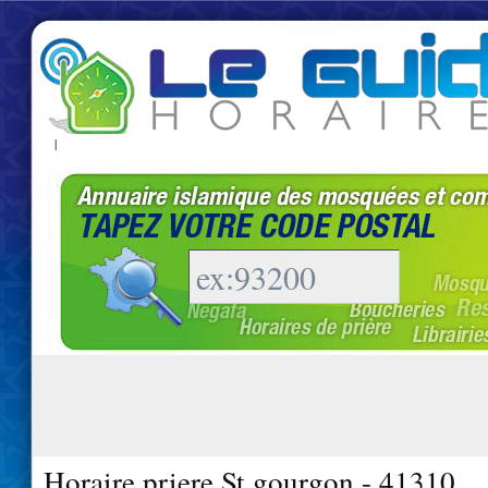
|
Horaire priere St gourgon - 41310