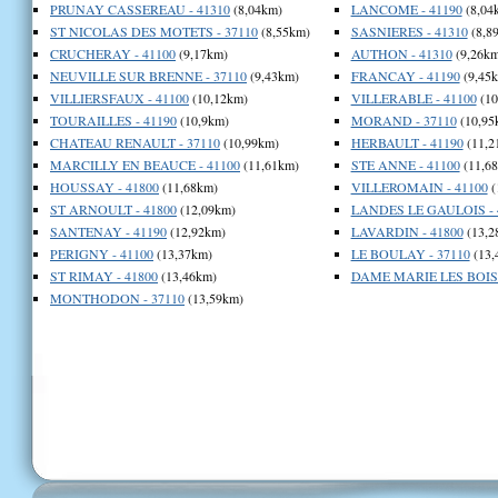
PRUNAY CASSEREAU - 41310
(8,04km)
LANCOME - 41190
(8,04
ST NICOLAS DES MOTETS - 37110
(8,55km)
SASNIERES - 41310
(8,8
CRUCHERAY - 41100
(9,17km)
AUTHON - 41310
(9,26km
NEUVILLE SUR BRENNE - 37110
(9,43km)
FRANCAY - 41190
(9,45
VILLIERSFAUX - 41100
(10,12km)
VILLERABLE - 41100
(10
TOURAILLES - 41190
(10,9km)
MORAND - 37110
(10,95
CHATEAU RENAULT - 37110
(10,99km)
HERBAULT - 41190
(11,2
MARCILLY EN BEAUCE - 41100
(11,61km)
STE ANNE - 41100
(11,6
HOUSSAY - 41800
(11,68km)
VILLEROMAIN - 41100
(
ST ARNOULT - 41800
(12,09km)
LANDES LE GAULOIS - 
SANTENAY - 41190
(12,92km)
LAVARDIN - 41800
(13,2
PERIGNY - 41100
(13,37km)
LE BOULAY - 37110
(13,
ST RIMAY - 41800
(13,46km)
DAME MARIE LES BOIS 
MONTHODON - 37110
(13,59km)