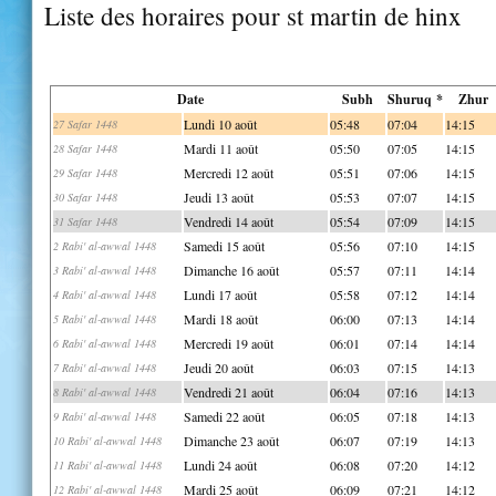
Liste des horaires pour st martin de hinx
Date
Subh
Shuruq *
Zhur
Lundi 10 août
05:48
07:04
14:15
27 Safar 1448
Mardi 11 août
05:50
07:05
14:15
28 Safar 1448
Mercredi 12 août
05:51
07:06
14:15
29 Safar 1448
Jeudi 13 août
05:53
07:07
14:15
30 Safar 1448
Vendredi 14 août
05:54
07:09
14:15
31 Safar 1448
Samedi 15 août
05:56
07:10
14:15
2 Rabi' al-awwal 1448
Dimanche 16 août
05:57
07:11
14:14
3 Rabi' al-awwal 1448
Lundi 17 août
05:58
07:12
14:14
4 Rabi' al-awwal 1448
Mardi 18 août
06:00
07:13
14:14
5 Rabi' al-awwal 1448
Mercredi 19 août
06:01
07:14
14:14
6 Rabi' al-awwal 1448
Jeudi 20 août
06:03
07:15
14:13
7 Rabi' al-awwal 1448
Vendredi 21 août
06:04
07:16
14:13
8 Rabi' al-awwal 1448
Samedi 22 août
06:05
07:18
14:13
9 Rabi' al-awwal 1448
Dimanche 23 août
06:07
07:19
14:13
10 Rabi' al-awwal 1448
Lundi 24 août
06:08
07:20
14:12
11 Rabi' al-awwal 1448
Mardi 25 août
06:09
07:21
14:12
12 Rabi' al-awwal 1448