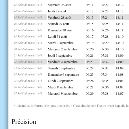
Mercredi 26 août
06:11
07:22
14:12
13 Rabi' al-awwal 1448
Jeudi 27 août
06:12
07:23
14:12
14 Rabi' al-awwal 1448
Vendredi 28 août
06:13
07:24
14:11
15 Rabi' al-awwal 1448
Samedi 29 août
06:15
07:25
14:11
16 Rabi' al-awwal 1448
Dimanche 30 août
06:16
07:26
14:11
17 Rabi' al-awwal 1448
Lundi 31 août
06:17
07:28
14:10
18 Rabi' al-awwal 1448
Mardi 1 septembre
06:19
07:29
14:10
19 Rabi' al-awwal 1448
Mercredi 2 septembre
06:20
07:30
14:10
20 Rabi' al-awwal 1448
Jeudi 3 septembre
06:21
07:31
14:09
21 Rabi' al-awwal 1448
Vendredi 4 septembre
06:23
07:32
14:09
22 Rabi' al-awwal 1448
Samedi 5 septembre
06:24
07:33
14:09
23 Rabi' al-awwal 1448
Dimanche 6 septembre
06:25
07:34
14:08
24 Rabi' al-awwal 1448
Lundi 7 septembre
06:26
07:35
14:08
25 Rabi' al-awwal 1448
Mardi 8 septembre
06:28
07:36
14:08
26 Rabi' al-awwal 1448
Mercredi 9 septembre
06:29
07:38
14:07
27 Rabi' al-awwal 1448
* Attention, le shuruq n'est pas une prière ! C'est simplement l'heure avant laquelle l
Précision