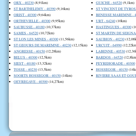
ORX - 40230
(8,91km)
GUICHE - 64520
(9,1km)
ST BARTHELEMY - 40390
(9,16km)
ST VINCENT DE TYROSS
ORIST - 40300
(9,64km)
BENESSE MAREMNE - 4
ORTHEVIELLE - 40300
(9,95km)
URT - 64240
(10km)
SAUBUSSE - 40180
(10,37km)
HASTINGUES - 40300
(1
SAMES - 64520
(10,72km)
ST MARTIN DE SEIGNAN
ST LON LES MINES - 40300
(11,56km)
SAUBION - 40230
(12,08
ST GEOURS DE MAREMNE - 40230
(12,15km)
URCUIT - 64990
(12,22km
ANGRESSE - 40150
(12,28km)
LABENNE - 40530
(12,36
BELUS - 40300
(12,5km)
BARDOS - 64520
(12,8km
SIEST - 40180
(13,32km)
PEYREHORADE - 40300
TOSSE - 40230
(13,5km)
HOSSEGOR - 40150
(14k
SOORTS HOSSEGOR - 40150
(14km)
RIVIERE SAAS ET GOUR
OEYREGAVE - 40300
(14,27km)