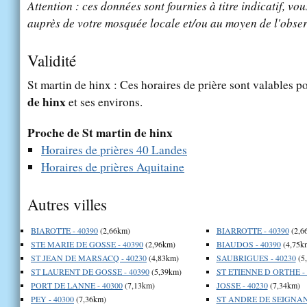
Attention : ces données sont fournies à titre indicatif, vou
auprès de votre mosquée locale et/ou au moyen de l'obser
Validité
St martin de hinx : Ces horaires de prière sont valables po
de hinx
et ses environs.
Proche de St martin de hinx
Horaires de prières 40 Landes
Horaires de prières Aquitaine
Autres villes
BIAROTTE - 40390
(2,66km)
BIARROTTE - 40390
(2,6
STE MARIE DE GOSSE - 40390
(2,96km)
BIAUDOS - 40390
(4,75k
ST JEAN DE MARSACQ - 40230
(4,83km)
SAUBRIGUES - 40230
(5
ST LAURENT DE GOSSE - 40390
(5,39km)
ST ETIENNE D ORTHE - 
PORT DE LANNE - 40300
(7,13km)
JOSSE - 40230
(7,34km)
PEY - 40300
(7,36km)
ST ANDRE DE SEIGNANX