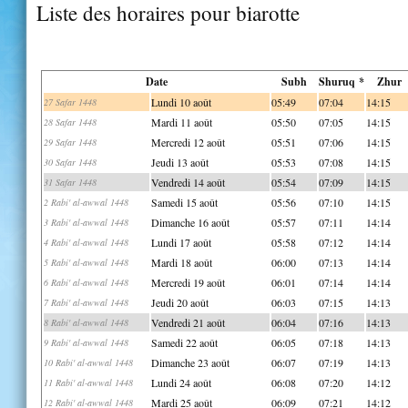
Liste des horaires pour biarotte
Date
Subh
Shuruq *
Zhur
Lundi 10 août
05:49
07:04
14:15
27 Safar 1448
Mardi 11 août
05:50
07:05
14:15
28 Safar 1448
Mercredi 12 août
05:51
07:06
14:15
29 Safar 1448
Jeudi 13 août
05:53
07:08
14:15
30 Safar 1448
Vendredi 14 août
05:54
07:09
14:15
31 Safar 1448
Samedi 15 août
05:56
07:10
14:15
2 Rabi' al-awwal 1448
Dimanche 16 août
05:57
07:11
14:14
3 Rabi' al-awwal 1448
Lundi 17 août
05:58
07:12
14:14
4 Rabi' al-awwal 1448
Mardi 18 août
06:00
07:13
14:14
5 Rabi' al-awwal 1448
Mercredi 19 août
06:01
07:14
14:14
6 Rabi' al-awwal 1448
Jeudi 20 août
06:03
07:15
14:13
7 Rabi' al-awwal 1448
Vendredi 21 août
06:04
07:16
14:13
8 Rabi' al-awwal 1448
Samedi 22 août
06:05
07:18
14:13
9 Rabi' al-awwal 1448
Dimanche 23 août
06:07
07:19
14:13
10 Rabi' al-awwal 1448
Lundi 24 août
06:08
07:20
14:12
11 Rabi' al-awwal 1448
Mardi 25 août
06:09
07:21
14:12
12 Rabi' al-awwal 1448