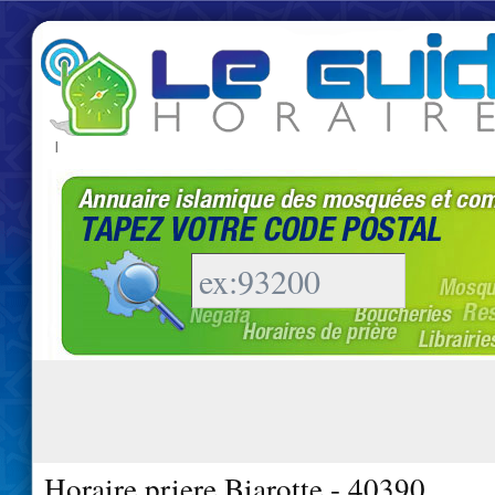
|
Horaire priere Biarotte - 40390