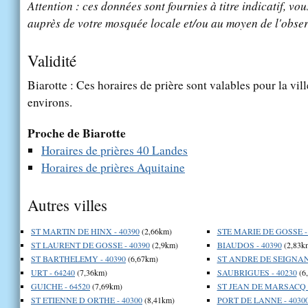
Attention : ces données sont fournies à titre indicatif, vou
auprès de votre mosquée locale et/ou au moyen de l'obser
Validité
Biarotte : Ces horaires de prière sont valables pour la vil
environs.
Proche de Biarotte
Horaires de prières 40 Landes
Horaires de prières Aquitaine
Autres villes
ST MARTIN DE HINX - 40390
(2,66km)
STE MARIE DE GOSSE -
ST LAURENT DE GOSSE - 40390
(2,9km)
BIAUDOS - 40390
(2,83k
ST BARTHELEMY - 40390
(6,67km)
ST ANDRE DE SEIGNANX
URT - 64240
(7,36km)
SAUBRIGUES - 40230
(6
GUICHE - 64520
(7,69km)
ST JEAN DE MARSACQ -
ST ETIENNE D ORTHE - 40300
(8,41km)
PORT DE LANNE - 4030