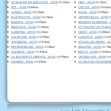
ST MARTIN DE SEIGNANX - 40390
(9,21km)
ORX - 40230
(9,13km)
PEY - 40300
(9,86km)
URCUIT - 64990
(9,61km)
SAMES - 64520
(10,22km)
JOSSE - 40230
(9,99km)
HASTINGUES - 40300
(10,35km)
ORTHEVIELLE - 40300
(
BARDOS - 64520
(10,95km)
BENESSE MAREMNE - 4
BRISCOUS - 64240
(11,96km)
ST VINCENT DE TYROSS
LABENNE - 40530
(12,21km)
ORIST - 40300
(12,06km)
SAUBUSSE - 40180
(12,93km)
LAHONCE - 64990
(12,6
ANGRESSE - 40150
(13,61km)
ST LON LES MINES - 40
PEYREHORADE - 40300
(13,8km)
BIDACHE - 64520
(13,76
SAUBION - 40230
(13,83km)
BELUS - 40300
(13,81km)
LA BASTIDE CLAIRENCE - 64240
(14,59km)
OEYREGAVE - 40300
(14
ONDRES - 40440
(14,85km)
ST GEOURS DE MAREMN
Accueil
FAQ
Restaurant Halal