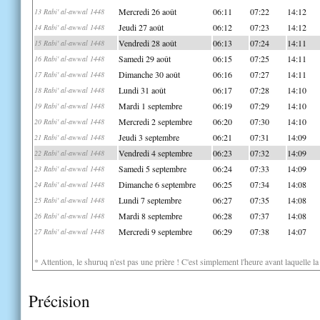
Mercredi 26 août
06:11
07:22
14:12
13 Rabi' al-awwal 1448
Jeudi 27 août
06:12
07:23
14:12
14 Rabi' al-awwal 1448
Vendredi 28 août
06:13
07:24
14:11
15 Rabi' al-awwal 1448
Samedi 29 août
06:15
07:25
14:11
16 Rabi' al-awwal 1448
Dimanche 30 août
06:16
07:27
14:11
17 Rabi' al-awwal 1448
Lundi 31 août
06:17
07:28
14:10
18 Rabi' al-awwal 1448
Mardi 1 septembre
06:19
07:29
14:10
19 Rabi' al-awwal 1448
Mercredi 2 septembre
06:20
07:30
14:10
20 Rabi' al-awwal 1448
Jeudi 3 septembre
06:21
07:31
14:09
21 Rabi' al-awwal 1448
Vendredi 4 septembre
06:23
07:32
14:09
22 Rabi' al-awwal 1448
Samedi 5 septembre
06:24
07:33
14:09
23 Rabi' al-awwal 1448
Dimanche 6 septembre
06:25
07:34
14:08
24 Rabi' al-awwal 1448
Lundi 7 septembre
06:27
07:35
14:08
25 Rabi' al-awwal 1448
Mardi 8 septembre
06:28
07:37
14:08
26 Rabi' al-awwal 1448
Mercredi 9 septembre
06:29
07:38
14:07
27 Rabi' al-awwal 1448
* Attention, le shuruq n'est pas une prière ! C'est simplement l'heure avant laquelle l
Précision