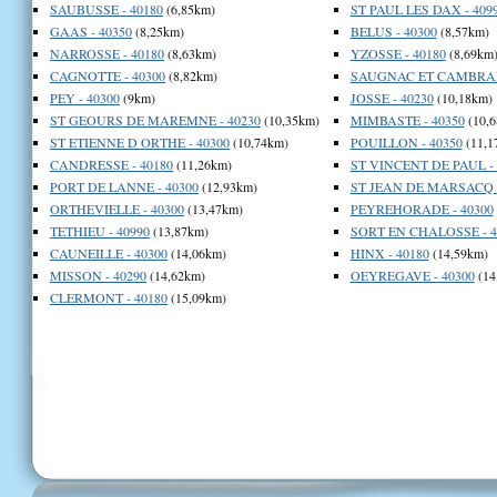
SAUBUSSE - 40180
(6,85km)
ST PAUL LES DAX - 409
GAAS - 40350
(8,25km)
BELUS - 40300
(8,57km)
NARROSSE - 40180
(8,63km)
YZOSSE - 40180
(8,69km
CAGNOTTE - 40300
(8,82km)
SAUGNAC ET CAMBRAN 
PEY - 40300
(9km)
JOSSE - 40230
(10,18km)
ST GEOURS DE MAREMNE - 40230
(10,35km)
MIMBASTE - 40350
(10,6
ST ETIENNE D ORTHE - 40300
(10,74km)
POUILLON - 40350
(11,1
CANDRESSE - 40180
(11,26km)
ST VINCENT DE PAUL - 
PORT DE LANNE - 40300
(12,93km)
ST JEAN DE MARSACQ -
ORTHEVIELLE - 40300
(13,47km)
PEYREHORADE - 40300
TETHIEU - 40990
(13,87km)
SORT EN CHALOSSE - 4
CAUNEILLE - 40300
(14,06km)
HINX - 40180
(14,59km)
MISSON - 40290
(14,62km)
OEYREGAVE - 40300
(14
CLERMONT - 40180
(15,09km)