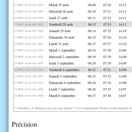
Mardi 25 août
06:08
07:20
14:12
12 Rabi' al-awwal 1448
Mercredi 26 août
06:10
07:21
14:11
13 Rabi' al-awwal 1448
Jeudi 27 août
06:11
07:22
14:11
14 Rabi' al-awwal 1448
Vendredi 28 août
06:13
07:23
14:11
15 Rabi' al-awwal 1448
Samedi 29 août
06:14
07:25
14:10
16 Rabi' al-awwal 1448
Dimanche 30 août
06:15
07:26
14:10
17 Rabi' al-awwal 1448
Lundi 31 août
06:17
07:27
14:10
18 Rabi' al-awwal 1448
Mardi 1 septembre
06:18
07:28
14:09
19 Rabi' al-awwal 1448
Mercredi 2 septembre
06:19
07:29
14:09
20 Rabi' al-awwal 1448
Jeudi 3 septembre
06:20
07:30
14:09
21 Rabi' al-awwal 1448
Vendredi 4 septembre
06:22
07:31
14:08
22 Rabi' al-awwal 1448
Samedi 5 septembre
06:23
07:32
14:08
23 Rabi' al-awwal 1448
Dimanche 6 septembre
06:24
07:34
14:08
24 Rabi' al-awwal 1448
Lundi 7 septembre
06:26
07:35
14:07
25 Rabi' al-awwal 1448
Mardi 8 septembre
06:27
07:36
14:07
26 Rabi' al-awwal 1448
* Attention, le shuruq n'est pas une prière ! C'est simplement l'heure avant laquelle l
Précision