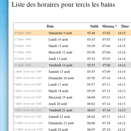
Liste des horaires pour tercis les bains
Date
Subh
Shuruq *
Zhur
Dimanche 9 août
05:46
07:02
14:15
26 Safar 1448
Lundi 10 août
05:47
07:03
14:15
27 Safar 1448
Mardi 11 août
05:49
07:04
14:15
28 Safar 1448
Mercredi 12 août
05:50
07:06
14:14
29 Safar 1448
Jeudi 13 août
05:52
07:07
14:14
30 Safar 1448
Vendredi 14 août
05:53
07:08
14:14
31 Safar 1448
Samedi 15 août
05:55
07:09
14:14
2 Rabi' al-awwal 1448
Dimanche 16 août
05:56
07:10
14:14
3 Rabi' al-awwal 1448
Lundi 17 août
05:57
07:11
14:13
4 Rabi' al-awwal 1448
Mardi 18 août
05:59
07:12
14:13
5 Rabi' al-awwal 1448
Mercredi 19 août
06:00
07:13
14:13
6 Rabi' al-awwal 1448
Jeudi 20 août
06:02
07:14
14:13
7 Rabi' al-awwal 1448
Vendredi 21 août
06:03
07:16
14:13
8 Rabi' al-awwal 1448
Samedi 22 août
06:04
07:17
14:12
9 Rabi' al-awwal 1448
Dimanche 23 août
06:06
07:18
14:12
10 Rabi' al-awwal 1448
Lundi 24 août
06:07
07:19
14:12
11 Rabi' al-awwal 1448