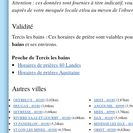
Attention : ces données sont fournies à titre indicatif, vou
auprès de votre mosquée locale et/ou au moyen de l'obser
Validité
Tercis les bains : Ces horaires de prière sont valables pou
bains
et ses environs.
Proche de Tercis les bains
Horaires de prières 40 Landes
Horaires de prières Aquitaine
Autres villes
OEYRELUY - 40180
(2,02km)
SIEST - 40180
(2,87km)
HEUGAS - 40180
(3,04km)
ANGOUME - 40990
(3,56
SEYRESSE - 40180
(3,68km)
MEES - 40990
(3,78km)
RIVIERE SAAS ET GOURBY - 40180
(4,08km)
DAX - 40100
(5,16km)
ST PANDELON - 40180
(5,24km)
BENESSE LES DAX - 401
ST LON LES MINES - 40300
(6,35km)
ORIST - 40300
(6,62km)