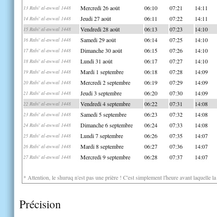
Mercredi 26 août
06:10
07:21
14:11
13 Rabi' al-awwal 1448
Jeudi 27 août
06:11
07:22
14:11
14 Rabi' al-awwal 1448
Vendredi 28 août
06:13
07:23
14:10
15 Rabi' al-awwal 1448
Samedi 29 août
06:14
07:25
14:10
16 Rabi' al-awwal 1448
Dimanche 30 août
06:15
07:26
14:10
17 Rabi' al-awwal 1448
Lundi 31 août
06:17
07:27
14:10
18 Rabi' al-awwal 1448
Mardi 1 septembre
06:18
07:28
14:09
19 Rabi' al-awwal 1448
Mercredi 2 septembre
06:19
07:29
14:09
20 Rabi' al-awwal 1448
Jeudi 3 septembre
06:20
07:30
14:09
21 Rabi' al-awwal 1448
Vendredi 4 septembre
06:22
07:31
14:08
22 Rabi' al-awwal 1448
Samedi 5 septembre
06:23
07:32
14:08
23 Rabi' al-awwal 1448
Dimanche 6 septembre
06:24
07:33
14:08
24 Rabi' al-awwal 1448
Lundi 7 septembre
06:26
07:35
14:07
25 Rabi' al-awwal 1448
Mardi 8 septembre
06:27
07:36
14:07
26 Rabi' al-awwal 1448
Mercredi 9 septembre
06:28
07:37
14:07
27 Rabi' al-awwal 1448
* Attention, le shuruq n'est pas une prière ! C'est simplement l'heure avant laquelle l
Précision