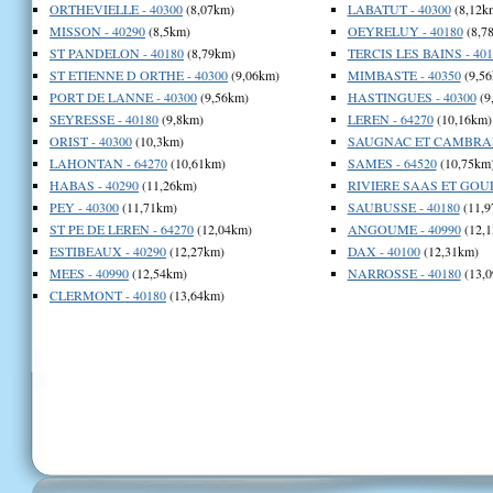
ORTHEVIELLE - 40300
(8,07km)
LABATUT - 40300
(8,12k
MISSON - 40290
(8,5km)
OEYRELUY - 40180
(8,7
ST PANDELON - 40180
(8,79km)
TERCIS LES BAINS - 401
ST ETIENNE D ORTHE - 40300
(9,06km)
MIMBASTE - 40350
(9,56
PORT DE LANNE - 40300
(9,56km)
HASTINGUES - 40300
(9
SEYRESSE - 40180
(9,8km)
LEREN - 64270
(10,16km)
ORIST - 40300
(10,3km)
SAUGNAC ET CAMBRAN 
LAHONTAN - 64270
(10,61km)
SAMES - 64520
(10,75km
HABAS - 40290
(11,26km)
RIVIERE SAAS ET GOUR
PEY - 40300
(11,71km)
SAUBUSSE - 40180
(11,9
ST PE DE LEREN - 64270
(12,04km)
ANGOUME - 40990
(12,1
ESTIBEAUX - 40290
(12,27km)
DAX - 40100
(12,31km)
MEES - 40990
(12,54km)
NARROSSE - 40180
(13,0
CLERMONT - 40180
(13,64km)