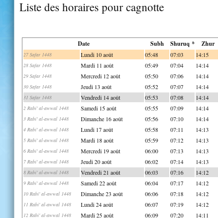
Liste des horaires pour cagnotte
Date
Subh
Shuruq *
Zhur
Lundi 10 août
05:48
07:03
14:15
27 Safar 1448
Mardi 11 août
05:49
07:04
14:14
28 Safar 1448
Mercredi 12 août
05:50
07:06
14:14
29 Safar 1448
Jeudi 13 août
05:52
07:07
14:14
30 Safar 1448
Vendredi 14 août
05:53
07:08
14:14
31 Safar 1448
Samedi 15 août
05:55
07:09
14:14
2 Rabi' al-awwal 1448
Dimanche 16 août
05:56
07:10
14:14
3 Rabi' al-awwal 1448
Lundi 17 août
05:58
07:11
14:13
4 Rabi' al-awwal 1448
Mardi 18 août
05:59
07:12
14:13
5 Rabi' al-awwal 1448
Mercredi 19 août
06:00
07:13
14:13
6 Rabi' al-awwal 1448
Jeudi 20 août
06:02
07:14
14:13
7 Rabi' al-awwal 1448
Vendredi 21 août
06:03
07:16
14:12
8 Rabi' al-awwal 1448
Samedi 22 août
06:04
07:17
14:12
9 Rabi' al-awwal 1448
Dimanche 23 août
06:06
07:18
14:12
10 Rabi' al-awwal 1448
Lundi 24 août
06:07
07:19
14:12
11 Rabi' al-awwal 1448
Mardi 25 août
06:09
07:20
14:11
12 Rabi' al-awwal 1448