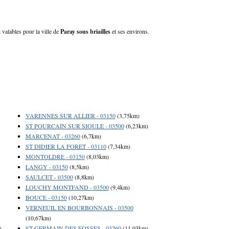
t valables pour la ville de
Paray sous briailles
et ses environs.
VARENNES SUR ALLIER - 03150
(3,75km)
ST POURCAIN SUR SIOULE - 03500
(6,23km)
MARCENAT - 03260
(6,7km)
ST DIDIER LA FORET - 03110
(7,34km)
MONTOLDRE - 03150
(8,03km)
LANGY - 03150
(8,5km)
SAULCET - 03500
(8,8km)
LOUCHY MONTFAND - 03500
(9,4km)
BOUCE - 03150
(10,27km)
VERNEUIL EN BOURBONNAIS - 03500
(10,67km)
)
ST GERMAIN DES FOSSES - 03260
(11,03km)