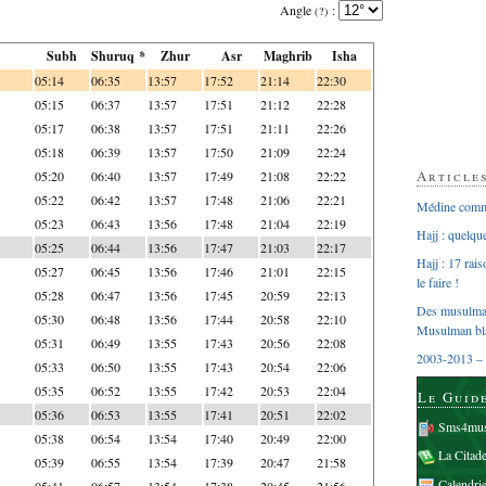
Angle
:
(?)
Subh
Shuruq *
Zhur
Asr
Maghrib
Isha
05:14
06:35
13:57
17:52
21:14
22:30
05:15
06:37
13:57
17:51
21:12
22:28
05:17
06:38
13:57
17:51
21:11
22:26
05:18
06:39
13:57
17:50
21:09
22:24
Article
05:20
06:40
13:57
17:49
21:08
22:22
05:22
06:42
13:57
17:48
21:06
22:21
Médine comme
05:23
06:43
13:56
17:48
21:04
22:19
Hajj : quelq
05:25
06:44
13:56
17:47
21:03
22:17
Hajj : 17 rai
05:27
06:45
13:56
17:46
21:01
22:15
le faire !
05:28
06:47
13:56
17:45
20:59
22:13
Des musulman
05:30
06:48
13:56
17:44
20:58
22:10
Musulman bl
05:31
06:49
13:55
17:43
20:56
22:08
2003-2013 – 
05:33
06:50
13:55
17:43
20:54
22:06
05:35
06:52
13:55
17:42
20:53
22:04
Le Guid
05:36
06:53
13:55
17:41
20:51
22:02
Sms4mus
05:38
06:54
13:54
17:40
20:49
22:00
La Citad
05:39
06:55
13:54
17:39
20:47
21:58
Calendri
05:41
06:57
13:54
17:38
20:45
21:56