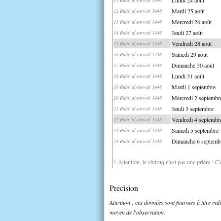
Mardi 25 août
12 Rabi' al-awwal 1448
Mercredi 26 août
13 Rabi' al-awwal 1448
Jeudi 27 août
14 Rabi' al-awwal 1448
Vendredi 28 août
15 Rabi' al-awwal 1448
Samedi 29 août
16 Rabi' al-awwal 1448
Dimanche 30 août
17 Rabi' al-awwal 1448
Lundi 31 août
18 Rabi' al-awwal 1448
Mardi 1 septembre
19 Rabi' al-awwal 1448
Mercredi 2 septembr
20 Rabi' al-awwal 1448
Jeudi 3 septembre
21 Rabi' al-awwal 1448
Vendredi 4 septembr
22 Rabi' al-awwal 1448
Samedi 5 septembre
23 Rabi' al-awwal 1448
Dimanche 6 septemb
24 Rabi' al-awwal 1448
* Attention, le shuruq n'est pas une prière ! C
Précision
Attention : ces données sont fournies à titre in
moyen de l'observation.