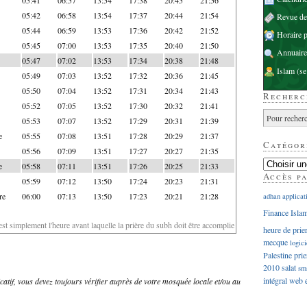
05:42
06:58
13:54
17:37
20:44
21:54
Revue d
05:44
06:59
13:53
17:36
20:42
21:52
Horaire p
05:45
07:00
13:53
17:35
20:40
21:50
Annuaire
05:47
07:02
13:53
17:34
20:38
21:48
Islam
(se
05:49
07:03
13:52
17:32
20:36
21:45
05:50
07:04
13:52
17:31
20:34
21:43
Recherc
05:52
07:05
13:52
17:30
20:32
21:41
05:53
07:07
13:52
17:29
20:31
21:39
e
05:55
07:08
13:51
17:28
20:29
21:37
Catégor
05:56
07:09
13:51
17:27
20:27
21:35
e
05:58
07:11
13:51
17:26
20:25
21:33
Accès p
05:59
07:12
13:50
17:24
20:23
21:31
re
06:00
07:13
13:50
17:23
20:21
21:28
adhan
applicat
Finance Isla
'est simplement l'heure avant laquelle la prière du subh doit être accomplie
heure de prie
mecque
logici
Palestine
prie
2010
salat
sm
intégral
web
dicatif, vous devez toujours vérifier auprès de votre mosquée locale et/ou au