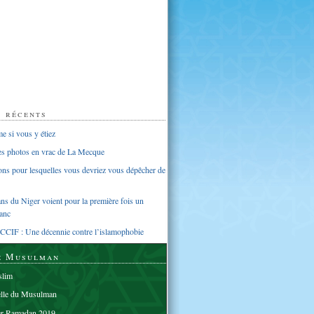
s récents
 si vous y étiez
ues photos en vrac de La Mecque
sons pour lesquelles vous devriez vous dépêcher de
s du Niger voient pour la première fois un
anc
CCIF : Une décennie contre l’islamophobie
e Musulman
lim
elle du Musulman
er Ramadan 2019