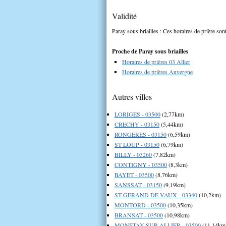
Validité
Paray sous briailles : Ces horaires de prière son
Proche de Paray sous briailles
Horaires de prières 03 Allier
Horaires de prières Auvergne
Autres villes
LORIGES - 03500
(2,77km)
CRECHY - 03150
(5,44km)
RONGERES - 03150
(6,59km)
ST LOUP - 03150
(6,79km)
BILLY - 03260
(7,82km)
CONTIGNY - 03500
(8,3km)
BAYET - 03500
(8,76km)
SANSSAT - 03150
(9,19km)
ST GERAND DE VAUX - 03340
(10,2km)
MONTORD - 03500
(10,35km)
BRANSAT - 03500
(10,98km)
MONETAY SUR ALLIER - 03500
(11,14km