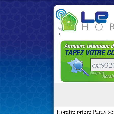
|
Horaire priere Paray so