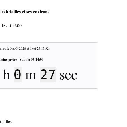
s briailles et ses environs
lles - 03500
mes le
6 août 2026
et il est
23:13:33
.
haine prière :
Subh
à
03:14:00
h
m
sec
0
26
iailles