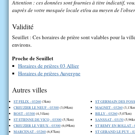
Attention : ces données sont fournies à titre indicatif, vou
auprès de votre mosquée locale et/ou au moyen de l'obser
Validité
Seuillet : Ces horaires de prière sont valables pour la vil
environs.
Proche de Seuillet
Horaires de prières 03 Allier
Horaires de prières Auvergne
Autres villes
ST FELIX - 03260
(3km)
ST GERMAIN DES FOSSE
CREUZIER LE NEUF - 03300
(3,09km)
MAGNET - 03260
(3,13km
BOST - 03300
(4,31km)
BILLY - 03260
(5,07km)
ST ETIENNE DE VICQ - 03300
(5,5km)
SANSSAT - 03150
(5,96k
CREUZIER LE VIEUX - 03300
(6,09km)
ST REMY EN ROLLAT - 
MARCENAT - 03260
(6,87km)
ST GERAND LE PUY - 0