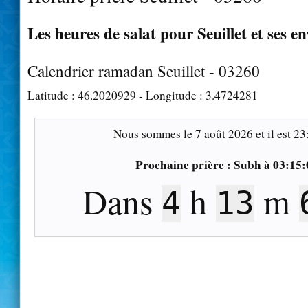
Les heures de salat pour Seuillet et ses e
Calendrier ramadan Seuillet - 03260
Latitude :
46.2020929
- Longitude :
3.4724281
Nous sommes le
7 août 2026
et il est
23
Prochaine prière :
Subh
à
03:15:
Dans
h
m
4
13