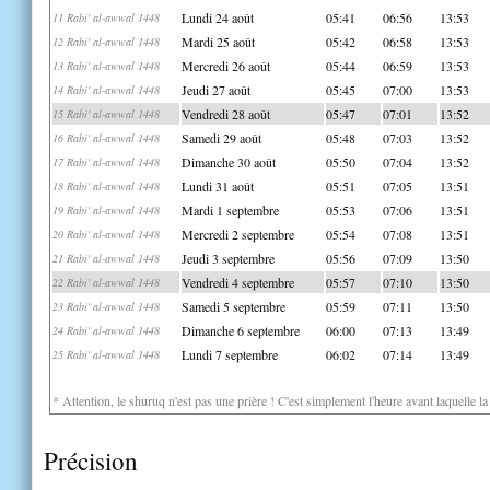
Lundi 24 août
05:41
06:56
13:53
11 Rabi' al-awwal 1448
Mardi 25 août
05:42
06:58
13:53
12 Rabi' al-awwal 1448
Mercredi 26 août
05:44
06:59
13:53
13 Rabi' al-awwal 1448
Jeudi 27 août
05:45
07:00
13:53
14 Rabi' al-awwal 1448
Vendredi 28 août
05:47
07:01
13:52
15 Rabi' al-awwal 1448
Samedi 29 août
05:48
07:03
13:52
16 Rabi' al-awwal 1448
Dimanche 30 août
05:50
07:04
13:52
17 Rabi' al-awwal 1448
Lundi 31 août
05:51
07:05
13:51
18 Rabi' al-awwal 1448
Mardi 1 septembre
05:53
07:06
13:51
19 Rabi' al-awwal 1448
Mercredi 2 septembre
05:54
07:08
13:51
20 Rabi' al-awwal 1448
Jeudi 3 septembre
05:56
07:09
13:50
21 Rabi' al-awwal 1448
Vendredi 4 septembre
05:57
07:10
13:50
22 Rabi' al-awwal 1448
Samedi 5 septembre
05:59
07:11
13:50
23 Rabi' al-awwal 1448
Dimanche 6 septembre
06:00
07:13
13:49
24 Rabi' al-awwal 1448
Lundi 7 septembre
06:02
07:14
13:49
25 Rabi' al-awwal 1448
* Attention, le shuruq n'est pas une prière ! C'est simplement l'heure avant laquelle l
Précision