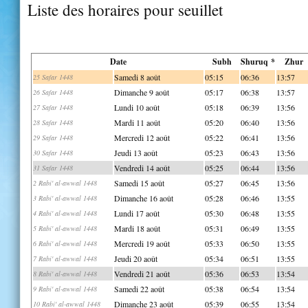
Liste des horaires pour seuillet
Date
Subh
Shuruq *
Zhur
Samedi 8 août
05:15
06:36
13:57
25 Safar 1448
Dimanche 9 août
05:17
06:38
13:57
26 Safar 1448
Lundi 10 août
05:18
06:39
13:56
27 Safar 1448
Mardi 11 août
05:20
06:40
13:56
28 Safar 1448
Mercredi 12 août
05:22
06:41
13:56
29 Safar 1448
Jeudi 13 août
05:23
06:43
13:56
30 Safar 1448
Vendredi 14 août
05:25
06:44
13:56
31 Safar 1448
Samedi 15 août
05:27
06:45
13:56
2 Rabi' al-awwal 1448
Dimanche 16 août
05:28
06:46
13:55
3 Rabi' al-awwal 1448
Lundi 17 août
05:30
06:48
13:55
4 Rabi' al-awwal 1448
Mardi 18 août
05:31
06:49
13:55
5 Rabi' al-awwal 1448
Mercredi 19 août
05:33
06:50
13:55
6 Rabi' al-awwal 1448
Jeudi 20 août
05:34
06:51
13:55
7 Rabi' al-awwal 1448
Vendredi 21 août
05:36
06:53
13:54
8 Rabi' al-awwal 1448
Samedi 22 août
05:38
06:54
13:54
9 Rabi' al-awwal 1448
Dimanche 23 août
05:39
06:55
13:54
10 Rabi' al-awwal 1448