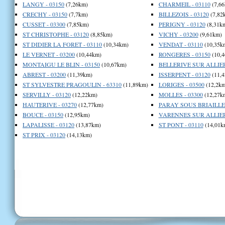
LANGY - 03150
(7,26km)
CHARMEIL - 03110
(7,66
CRECHY - 03150
(7,7km)
BILLEZOIS - 03120
(7,82
CUSSET - 03300
(7,85km)
PERIGNY - 03120
(8,31k
ST CHRISTOPHE - 03120
(8,85km)
VICHY - 03200
(9,61km)
ST DIDIER LA FORET - 03110
(10,34km)
VENDAT - 03110
(10,35k
LE VERNET - 03200
(10,44km)
RONGERES - 03150
(10,4
MONTAIGU LE BLIN - 03150
(10,67km)
BELLERIVE SUR ALLIER 
ABREST - 03200
(11,39km)
ISSERPENT - 03120
(11,4
ST SYLVESTRE PRAGOULIN - 63310
(11,89km)
LORIGES - 03500
(12,2km
SERVILLY - 03120
(12,22km)
MOLLES - 03300
(12,27k
HAUTERIVE - 03270
(12,77km)
PARAY SOUS BRIAILLES
BOUCE - 03150
(12,95km)
VARENNES SUR ALLIER 
LAPALISSE - 03120
(13,87km)
ST PONT - 03110
(14,01k
ST PRIX - 03120
(14,13km)