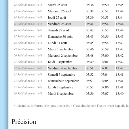
Mardi 25 août
05:36
06:50
13:45
12 Rabi' al-awwal 1448
Mercredi 26 août
05:38
06:52
13:44
13 Rabi' al-awwal 1448
Jeudi 27 août
05:39
06:53
13:44
14 Rabi' al-awwal 1448
Vendredi 28 août
05:41
06:54
13:44
15 Rabi' al-awwal 1448
Samedi 29 août
05:42
06:55
13:44
16 Rabi' al-awwal 1448
Dimanche 30 août
05:43
06:56
13:43
17 Rabi' al-awwal 1448
Lundi 31 août
05:45
06:58
13:43
18 Rabi' al-awwal 1448
Mardi 1 septembre
05:46
06:59
13:43
19 Rabi' al-awwal 1448
Mercredi 2 septembre
05:48
07:00
13:42
20 Rabi' al-awwal 1448
Jeudi 3 septembre
05:49
07:01
13:42
21 Rabi' al-awwal 1448
Vendredi 4 septembre
05:51
07:03
13:42
22 Rabi' al-awwal 1448
Samedi 5 septembre
05:52
07:04
13:41
23 Rabi' al-awwal 1448
Dimanche 6 septembre
05:53
07:05
13:41
24 Rabi' al-awwal 1448
Lundi 7 septembre
05:55
07:06
13:41
25 Rabi' al-awwal 1448
Mardi 8 septembre
05:56
07:07
13:40
26 Rabi' al-awwal 1448
* Attention, le shuruq n'est pas une prière ! C'est simplement l'heure avant laquelle l
Précision