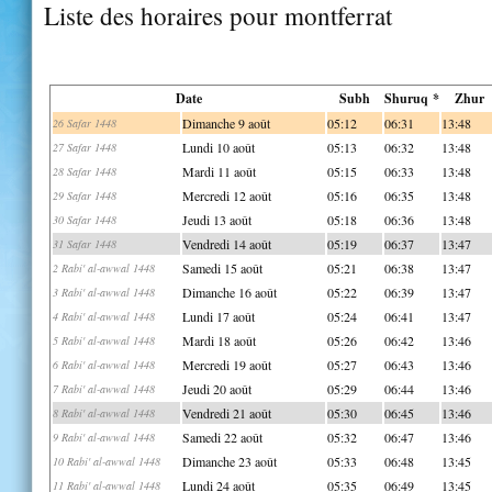
Liste des horaires pour montferrat
Date
Subh
Shuruq *
Zhur
Dimanche 9 août
05:12
06:31
13:48
26 Safar 1448
Lundi 10 août
05:13
06:32
13:48
27 Safar 1448
Mardi 11 août
05:15
06:33
13:48
28 Safar 1448
Mercredi 12 août
05:16
06:35
13:48
29 Safar 1448
Jeudi 13 août
05:18
06:36
13:48
30 Safar 1448
Vendredi 14 août
05:19
06:37
13:47
31 Safar 1448
Samedi 15 août
05:21
06:38
13:47
2 Rabi' al-awwal 1448
Dimanche 16 août
05:22
06:39
13:47
3 Rabi' al-awwal 1448
Lundi 17 août
05:24
06:41
13:47
4 Rabi' al-awwal 1448
Mardi 18 août
05:26
06:42
13:46
5 Rabi' al-awwal 1448
Mercredi 19 août
05:27
06:43
13:46
6 Rabi' al-awwal 1448
Jeudi 20 août
05:29
06:44
13:46
7 Rabi' al-awwal 1448
Vendredi 21 août
05:30
06:45
13:46
8 Rabi' al-awwal 1448
Samedi 22 août
05:32
06:47
13:46
9 Rabi' al-awwal 1448
Dimanche 23 août
05:33
06:48
13:45
10 Rabi' al-awwal 1448
Lundi 24 août
05:35
06:49
13:45
11 Rabi' al-awwal 1448