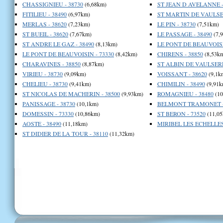
CHASSIGNIEU - 38730
(6,68km)
ST JEAN D AVELANNE -
FITILIEU - 38490
(6,97km)
ST MARTIN DE VAULSER
MERLAS - 38620
(7,23km)
LE PIN - 38730
(7,51km)
ST BUEIL - 38620
(7,67km)
LE PASSAGE - 38490
(7,
ST ANDRE LE GAZ - 38490
(8,13km)
LE PONT DE BEAUVOISI
LE PONT DE BEAUVOISIN - 73330
(8,42km)
CHIRENS - 38850
(8,53k
CHARAVINES - 38850
(8,87km)
ST ALBIN DE VAULSERR
VIRIEU - 38730
(9,09km)
VOISSANT - 38620
(9,1k
CHELIEU - 38730
(9,41km)
CHIMILIN - 38490
(9,91k
ST NICOLAS DE MACHERIN - 38500
(9,93km)
ROMAGNIEU - 38480
(10
PANISSAGE - 38730
(10,1km)
BELMONT TRAMONET -
DOMESSIN - 73330
(10,86km)
ST BERON - 73520
(11,05
AOSTE - 38490
(11,18km)
MIRIBEL LES ECHELLES 
ST DIDIER DE LA TOUR - 38110
(11,32km)