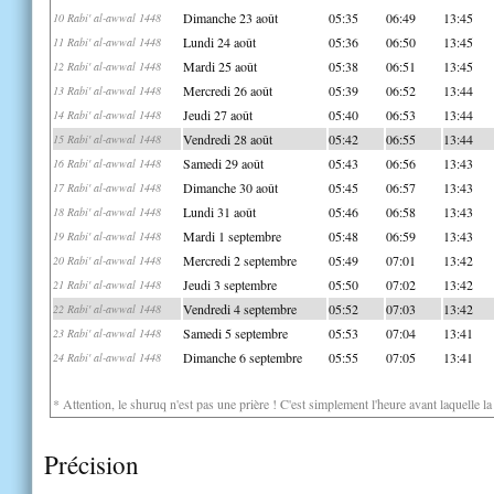
Dimanche 23 août
05:35
06:49
13:45
10 Rabi' al-awwal 1448
Lundi 24 août
05:36
06:50
13:45
11 Rabi' al-awwal 1448
Mardi 25 août
05:38
06:51
13:45
12 Rabi' al-awwal 1448
Mercredi 26 août
05:39
06:52
13:44
13 Rabi' al-awwal 1448
Jeudi 27 août
05:40
06:53
13:44
14 Rabi' al-awwal 1448
Vendredi 28 août
05:42
06:55
13:44
15 Rabi' al-awwal 1448
Samedi 29 août
05:43
06:56
13:43
16 Rabi' al-awwal 1448
Dimanche 30 août
05:45
06:57
13:43
17 Rabi' al-awwal 1448
Lundi 31 août
05:46
06:58
13:43
18 Rabi' al-awwal 1448
Mardi 1 septembre
05:48
06:59
13:43
19 Rabi' al-awwal 1448
Mercredi 2 septembre
05:49
07:01
13:42
20 Rabi' al-awwal 1448
Jeudi 3 septembre
05:50
07:02
13:42
21 Rabi' al-awwal 1448
Vendredi 4 septembre
05:52
07:03
13:42
22 Rabi' al-awwal 1448
Samedi 5 septembre
05:53
07:04
13:41
23 Rabi' al-awwal 1448
Dimanche 6 septembre
05:55
07:05
13:41
24 Rabi' al-awwal 1448
* Attention, le shuruq n'est pas une prière ! C'est simplement l'heure avant laquelle l
Précision