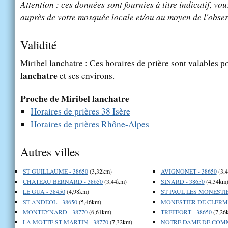
Attention : ces données sont fournies à titre indicatif, vou
auprès de votre mosquée locale et/ou au moyen de l'obser
Validité
Miribel lanchatre : Ces horaires de prière sont valables po
lanchatre
et ses environs.
Proche de Miribel lanchatre
Horaires de prières 38 Isère
Horaires de prières Rhône-Alpes
Autres villes
ST GUILLAUME - 38650
(3,32km)
AVIGNONET - 38650
(3,
CHATEAU BERNARD - 38650
(3,44km)
SINARD - 38650
(4,34km
LE GUA - 38450
(4,98km)
ST PAUL LES MONESTIE
ST ANDEOL - 38650
(5,46km)
MONESTIER DE CLERMO
MONTEYNARD - 38770
(6,61km)
TREFFORT - 38650
(7,26
LA MOTTE ST MARTIN - 38770
(7,32km)
NOTRE DAME DE COMMI