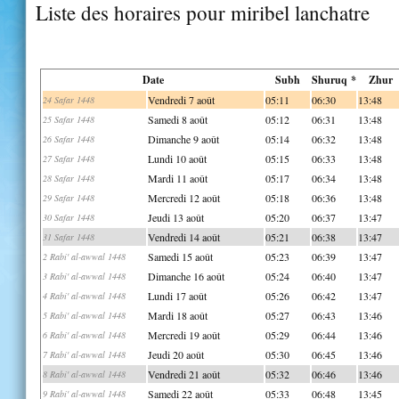
Liste des horaires pour miribel lanchatre
Date
Subh
Shuruq *
Zhur
Vendredi 7 août
05:11
06:30
13:48
24 Safar 1448
Samedi 8 août
05:12
06:31
13:48
25 Safar 1448
Dimanche 9 août
05:14
06:32
13:48
26 Safar 1448
Lundi 10 août
05:15
06:33
13:48
27 Safar 1448
Mardi 11 août
05:17
06:34
13:48
28 Safar 1448
Mercredi 12 août
05:18
06:36
13:48
29 Safar 1448
Jeudi 13 août
05:20
06:37
13:47
30 Safar 1448
Vendredi 14 août
05:21
06:38
13:47
31 Safar 1448
Samedi 15 août
05:23
06:39
13:47
2 Rabi' al-awwal 1448
Dimanche 16 août
05:24
06:40
13:47
3 Rabi' al-awwal 1448
Lundi 17 août
05:26
06:42
13:47
4 Rabi' al-awwal 1448
Mardi 18 août
05:27
06:43
13:46
5 Rabi' al-awwal 1448
Mercredi 19 août
05:29
06:44
13:46
6 Rabi' al-awwal 1448
Jeudi 20 août
05:30
06:45
13:46
7 Rabi' al-awwal 1448
Vendredi 21 août
05:32
06:46
13:46
8 Rabi' al-awwal 1448
Samedi 22 août
05:33
06:48
13:45
9 Rabi' al-awwal 1448