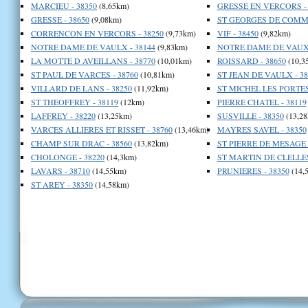
MARCIEU - 38350
(8,65km)
GRESSE EN VERCORS - 
GRESSE - 38650
(9,08km)
ST GEORGES DE COMMI
CORRENCON EN VERCORS - 38250
(9,73km)
VIF - 38450
(9,82km)
NOTRE DAME DE VAULX - 38144
(9,83km)
NOTRE DAME DE VAUX 
LA MOTTE D AVEILLANS - 38770
(10,01km)
ROISSARD - 38650
(10,3
ST PAUL DE VARCES - 38760
(10,81km)
ST JEAN DE VAULX - 38
VILLARD DE LANS - 38250
(11,92km)
ST MICHEL LES PORTES 
ST THEOFFREY - 38119
(12km)
PIERRE CHATEL - 38119
LAFFREY - 38220
(13,25km)
SUSVILLE - 38350
(13,28
VARCES ALLIERES ET RISSET - 38760
(13,46km)
MAYRES SAVEL - 38350
CHAMP SUR DRAC - 38560
(13,82km)
ST PIERRE DE MESAGE -
CHOLONGE - 38220
(14,3km)
ST MARTIN DE CLELLES
LAVARS - 38710
(14,55km)
PRUNIERES - 38350
(14,
ST AREY - 38350
(14,58km)