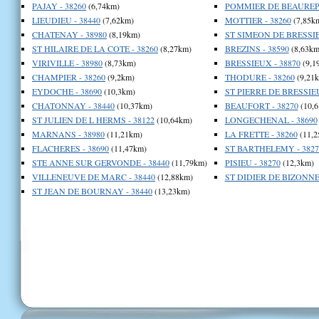
PAJAY - 38260
(6,74km)
POMMIER DE BEAUREPA
LIEUDIEU - 38440
(7,62km)
MOTTIER - 38260
(7,85k
CHATENAY - 38980
(8,19km)
ST SIMEON DE BRESSIE
ST HILAIRE DE LA COTE - 38260
(8,27km)
BREZINS - 38590
(8,63km
VIRIVILLE - 38980
(8,73km)
BRESSIEUX - 38870
(9,1
CHAMPIER - 38260
(9,2km)
THODURE - 38260
(9,21
EYDOCHE - 38690
(10,3km)
ST PIERRE DE BRESSIEU
CHATONNAY - 38440
(10,37km)
BEAUFORT - 38270
(10,6
ST JULIEN DE L HERMS - 38122
(10,64km)
LONGECHENAL - 38690
MARNANS - 38980
(11,21km)
LA FRETTE - 38260
(11,2
FLACHERES - 38690
(11,47km)
ST BARTHELEMY - 3827
STE ANNE SUR GERVONDE - 38440
(11,79km)
PISIEU - 38270
(12,3km)
VILLENEUVE DE MARC - 38440
(12,88km)
ST DIDIER DE BIZONNES
ST JEAN DE BOURNAY - 38440
(13,23km)