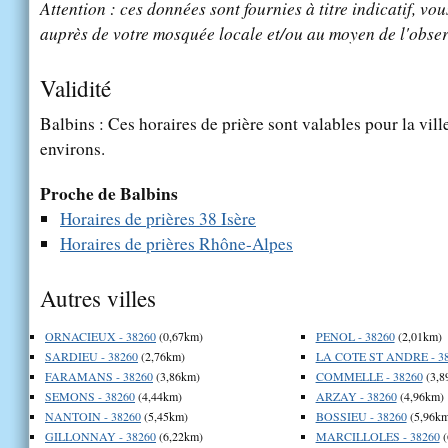
Attention : ces données sont fournies à titre indicatif, vou
auprès de votre mosquée locale et/ou au moyen de l'obser
Validité
Balbins : Ces horaires de prière sont valables pour la vil
environs.
Proche de Balbins
Horaires de prières 38 Isère
Horaires de prières Rhône-Alpes
Autres villes
ORNACIEUX - 38260
(0,67km)
PENOL - 38260
(2,01km)
SARDIEU - 38260
(2,76km)
LA COTE ST ANDRE - 3
FARAMANS - 38260
(3,86km)
COMMELLE - 38260
(3,8
SEMONS - 38260
(4,44km)
ARZAY - 38260
(4,96km)
NANTOIN - 38260
(5,45km)
BOSSIEU - 38260
(5,96km
GILLONNAY - 38260
(6,22km)
MARCILLOLES - 38260
(