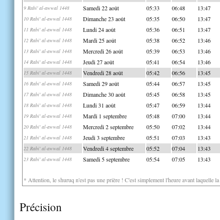
Samedi 22 août
05:33
06:48
13:47
9 Rabi' al-awwal 1448
Dimanche 23 août
05:35
06:50
13:47
10 Rabi' al-awwal 1448
Lundi 24 août
05:36
06:51
13:47
11 Rabi' al-awwal 1448
Mardi 25 août
05:38
06:52
13:46
12 Rabi' al-awwal 1448
Mercredi 26 août
05:39
06:53
13:46
13 Rabi' al-awwal 1448
Jeudi 27 août
05:41
06:54
13:46
14 Rabi' al-awwal 1448
Vendredi 28 août
05:42
06:56
13:45
15 Rabi' al-awwal 1448
Samedi 29 août
05:44
06:57
13:45
16 Rabi' al-awwal 1448
Dimanche 30 août
05:45
06:58
13:45
17 Rabi' al-awwal 1448
Lundi 31 août
05:47
06:59
13:44
18 Rabi' al-awwal 1448
Mardi 1 septembre
05:48
07:00
13:44
19 Rabi' al-awwal 1448
Mercredi 2 septembre
05:50
07:02
13:44
20 Rabi' al-awwal 1448
Jeudi 3 septembre
05:51
07:03
13:43
21 Rabi' al-awwal 1448
Vendredi 4 septembre
05:52
07:04
13:43
22 Rabi' al-awwal 1448
Samedi 5 septembre
05:54
07:05
13:43
23 Rabi' al-awwal 1448
* Attention, le shuruq n'est pas une prière ! C'est simplement l'heure avant laquelle l
Précision