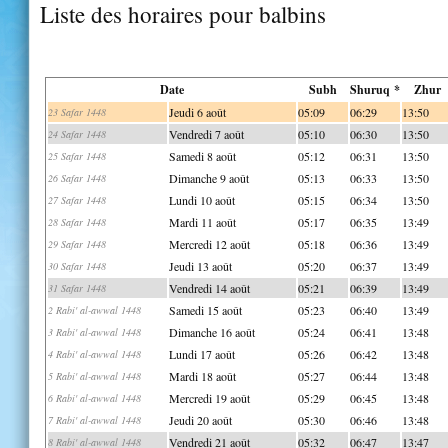
Liste des horaires pour balbins
Date
Subh
Shuruq *
Zhur
Jeudi 6 août
05:09
06:29
13:50
23 Safar 1448
Vendredi 7 août
05:10
06:30
13:50
24 Safar 1448
Samedi 8 août
05:12
06:31
13:50
25 Safar 1448
Dimanche 9 août
05:13
06:33
13:50
26 Safar 1448
Lundi 10 août
05:15
06:34
13:50
27 Safar 1448
Mardi 11 août
05:17
06:35
13:49
28 Safar 1448
Mercredi 12 août
05:18
06:36
13:49
29 Safar 1448
Jeudi 13 août
05:20
06:37
13:49
30 Safar 1448
Vendredi 14 août
05:21
06:39
13:49
31 Safar 1448
Samedi 15 août
05:23
06:40
13:49
2 Rabi' al-awwal 1448
Dimanche 16 août
05:24
06:41
13:48
3 Rabi' al-awwal 1448
Lundi 17 août
05:26
06:42
13:48
4 Rabi' al-awwal 1448
Mardi 18 août
05:27
06:44
13:48
5 Rabi' al-awwal 1448
Mercredi 19 août
05:29
06:45
13:48
6 Rabi' al-awwal 1448
Jeudi 20 août
05:30
06:46
13:48
7 Rabi' al-awwal 1448
Vendredi 21 août
05:32
06:47
13:47
8 Rabi' al-awwal 1448