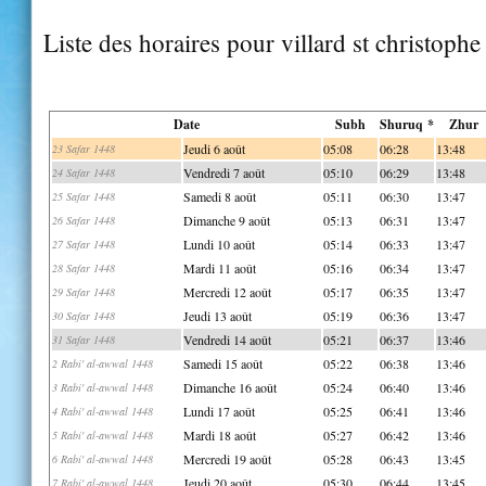
Liste des horaires pour villard st christophe
Date
Subh
Shuruq *
Zhur
Jeudi 6 août
05:08
06:28
13:48
23 Safar 1448
Vendredi 7 août
05:10
06:29
13:48
24 Safar 1448
Samedi 8 août
05:11
06:30
13:47
25 Safar 1448
Dimanche 9 août
05:13
06:31
13:47
26 Safar 1448
Lundi 10 août
05:14
06:33
13:47
27 Safar 1448
Mardi 11 août
05:16
06:34
13:47
28 Safar 1448
Mercredi 12 août
05:17
06:35
13:47
29 Safar 1448
Jeudi 13 août
05:19
06:36
13:47
30 Safar 1448
Vendredi 14 août
05:21
06:37
13:46
31 Safar 1448
Samedi 15 août
05:22
06:38
13:46
2 Rabi' al-awwal 1448
Dimanche 16 août
05:24
06:40
13:46
3 Rabi' al-awwal 1448
Lundi 17 août
05:25
06:41
13:46
4 Rabi' al-awwal 1448
Mardi 18 août
05:27
06:42
13:46
5 Rabi' al-awwal 1448
Mercredi 19 août
05:28
06:43
13:45
6 Rabi' al-awwal 1448
Jeudi 20 août
05:30
06:44
13:45
7 Rabi' al-awwal 1448