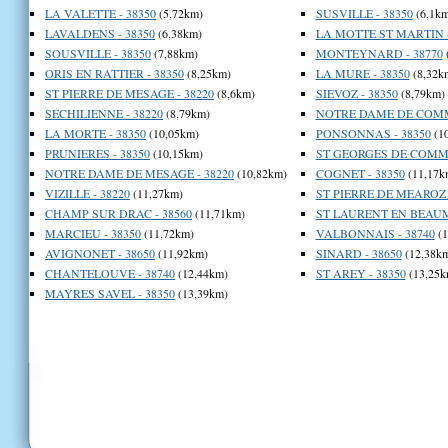
LA VALETTE - 38350
(5,72km)
SUSVILLE - 38350
(6,1km
LAVALDENS - 38350
(6,38km)
LA MOTTE ST MARTIN -
SOUSVILLE - 38350
(7,88km)
MONTEYNARD - 38770
ORIS EN RATTIER - 38350
(8,25km)
LA MURE - 38350
(8,32k
ST PIERRE DE MESAGE - 38220
(8,6km)
SIEVOZ - 38350
(8,79km)
SECHILIENNE - 38220
(8,79km)
NOTRE DAME DE COMMI
LA MORTE - 38350
(10,05km)
PONSONNAS - 38350
(1
PRUNIERES - 38350
(10,15km)
ST GEORGES DE COMMI
NOTRE DAME DE MESAGE - 38220
(10,82km)
COGNET - 38350
(11,17k
VIZILLE - 38220
(11,27km)
ST PIERRE DE MEAROZ -
CHAMP SUR DRAC - 38560
(11,71km)
ST LAURENT EN BEAUM
MARCIEU - 38350
(11,72km)
VALBONNAIS - 38740
(1
AVIGNONET - 38650
(11,92km)
SINARD - 38650
(12,38k
CHANTELOUVE - 38740
(12,44km)
ST AREY - 38350
(13,25k
MAYRES SAVEL - 38350
(13,39km)