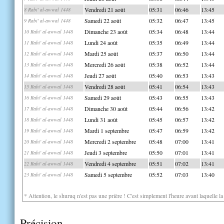
Vendredi 21 août
05:31
06:46
13:45
8 Rabi' al-awwal 1448
Samedi 22 août
05:32
06:47
13:45
9 Rabi' al-awwal 1448
Dimanche 23 août
05:34
06:48
13:44
10 Rabi' al-awwal 1448
Lundi 24 août
05:35
06:49
13:44
11 Rabi' al-awwal 1448
Mardi 25 août
05:37
06:50
13:44
12 Rabi' al-awwal 1448
Mercredi 26 août
05:38
06:52
13:44
13 Rabi' al-awwal 1448
Jeudi 27 août
05:40
06:53
13:43
14 Rabi' al-awwal 1448
Vendredi 28 août
05:41
06:54
13:43
15 Rabi' al-awwal 1448
Samedi 29 août
05:43
06:55
13:43
16 Rabi' al-awwal 1448
Dimanche 30 août
05:44
06:56
13:42
17 Rabi' al-awwal 1448
Lundi 31 août
05:45
06:57
13:42
18 Rabi' al-awwal 1448
Mardi 1 septembre
05:47
06:59
13:42
19 Rabi' al-awwal 1448
Mercredi 2 septembre
05:48
07:00
13:41
20 Rabi' al-awwal 1448
Jeudi 3 septembre
05:50
07:01
13:41
21 Rabi' al-awwal 1448
Vendredi 4 septembre
05:51
07:02
13:41
22 Rabi' al-awwal 1448
Samedi 5 septembre
05:52
07:03
13:40
23 Rabi' al-awwal 1448
* Attention, le shuruq n'est pas une prière ! C'est simplement l'heure avant laquelle l
Précision