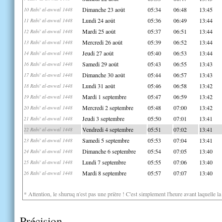
Dimanche 23 août
05:34
06:48
13:45
10 Rabi' al-awwal 1448
Lundi 24 août
05:36
06:49
13:44
11 Rabi' al-awwal 1448
Mardi 25 août
05:37
06:51
13:44
12 Rabi' al-awwal 1448
Mercredi 26 août
05:39
06:52
13:44
13 Rabi' al-awwal 1448
Jeudi 27 août
05:40
06:53
13:44
14 Rabi' al-awwal 1448
Samedi 29 août
05:43
06:55
13:43
16 Rabi' al-awwal 1448
Dimanche 30 août
05:44
06:57
13:43
17 Rabi' al-awwal 1448
Lundi 31 août
05:46
06:58
13:42
18 Rabi' al-awwal 1448
Mardi 1 septembre
05:47
06:59
13:42
19 Rabi' al-awwal 1448
Mercredi 2 septembre
05:48
07:00
13:42
20 Rabi' al-awwal 1448
Jeudi 3 septembre
05:50
07:01
13:41
21 Rabi' al-awwal 1448
Vendredi 4 septembre
05:51
07:02
13:41
22 Rabi' al-awwal 1448
Samedi 5 septembre
05:53
07:04
13:41
23 Rabi' al-awwal 1448
Dimanche 6 septembre
05:54
07:05
13:40
24 Rabi' al-awwal 1448
Lundi 7 septembre
05:55
07:06
13:40
25 Rabi' al-awwal 1448
Mardi 8 septembre
05:57
07:07
13:40
26 Rabi' al-awwal 1448
* Attention, le shuruq n'est pas une prière ! C'est simplement l'heure avant laquelle l
Précision