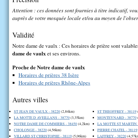
Attention : ces données sont fournies à titre indicatif, vou
auprès de votre mosquée locale et/ou au moyen de l'obser
Validité
Notre dame de vaulx : Ces horaires de prière sont valable
dame de vaulx
et ses environs.
Proche de Notre dame de vaulx
Horaires de prières 38 Isère
Horaires de prières Rhône-Alpes
Autres villes
ST JEAN DE VAULX - 38220
(2,84km)
ST THEOFFREY - 38119
LA MOTTE D AVEILLANS - 38770
(3,35km)
MONTEYNARD - 38770
NOTRE DAME DE COMMIERS - 38450
(4,2km)
LA MOTTE ST MARTIN -
CHOLONGE - 38220
(4,56km)
PIERRE CHATEL - 38119
VILLARD ST CHRISTOPHE - 38119
(5,06km)
LAFFREY - 38220
(4,57k