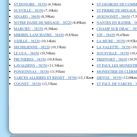
ST HONORE - 38350
(6,34km)
ST GEORGES DE COMMI
SUSVILLE - 38350
(7,16km)
ST PIERRE DE MESAGE -
SINARD - 38650
(8,39km)
AVIGNONET - 38650
(7,
NOTRE DAME DE MESAGE - 38220
(8,89km)
NANTES EN RATIER - 3
MARCIEU - 38350
(9,36km)
CHAMP SUR DRAC - 38
MIRIBEL LANCHATRE - 38450
(9,83km)
VIF - 38450
(9,43km)
VIZILLE - 38220
(10,14km)
LA MURE - 38350
(9,92k
SECHILIENNE - 38220
(10,33km)
LA VALETTE - 38350
(10
LE GUA - 38450
(10,54km)
SOUSVILLE - 38350
(10,
PRUNIERES - 38350
(10,81km)
TREFFORT - 38650
(10,5
LAVALDENS - 38350
(11,34km)
ST PAUL LES MONESTIE
PONSONNAS - 38350
(11,91km)
MONESTIER DE CLERMO
VARCES ALLIERES ET RISSET - 38760
(12,13km)
SIEVOZ - 38350
(12,08km
COGNET - 38350
(12,33km)
ST PAUL DE VARCES - 3