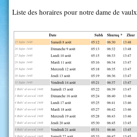
Liste des horaires pour notre dame de vaulx
Date
Subh
Shuruq *
Zhur
Samedi 8 août
05:12
06:30
13:48
25 Safar 1448
Dimanche 9 août
05:13
06:32
13:48
26 Safar 1448
Lundi 10 août
05:15
06:33
13:47
27 Safar 1448
Mardi 11 août
05:16
06:34
13:47
28 Safar 1448
Mercredi 12 août
05:18
06:35
13:47
29 Safar 1448
Jeudi 13 août
05:19
06:36
13:47
30 Safar 1448
Vendredi 14 août
05:21
06:37
13:47
31 Safar 1448
Samedi 15 août
05:22
06:39
13:47
2 Rabi' al-awwal 1448
Dimanche 16 août
05:24
06:40
13:46
3 Rabi' al-awwal 1448
Lundi 17 août
05:25
06:41
13:46
4 Rabi' al-awwal 1448
Mardi 18 août
05:27
06:42
13:46
5 Rabi' al-awwal 1448
Mercredi 19 août
05:28
06:43
13:46
6 Rabi' al-awwal 1448
Jeudi 20 août
05:30
06:45
13:45
7 Rabi' al-awwal 1448
Vendredi 21 août
05:31
06:46
13:45
8 Rabi' al-awwal 1448
Samedi 22 août
05:33
06:47
13:45
9 Rabi' al-awwal 1448